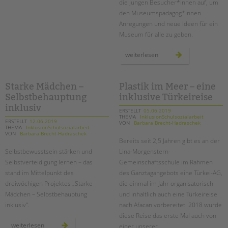
die jungen Besucher*innen auf, um
den Museumspädagog*innen
Anregungen und neue Ideen für ein
Museum für alle zu geben.
ambulante
weiterlesen
hilfen:
deutsches
technikmuseum
inklusiv
Starke Mädchen –
Plastik im Meer – eine
Selbstbehauptung
inklusive Türkeireise
inklusiv
ERSTELLT
05.06.2019
THEMA
InklusionSchulsozialarbeit
ERSTELLT
12.06.2019
VON
Barbara Brecht-Hadraschek
THEMA
InklusionSchulsozialarbeit
VON
Barbara Brecht-Hadraschek
Bereits seit 2,5 Jahren gibt es an der
Selbstbewusstsein stärken und
Lina-Morgenstern-
Selbstverteidigung lernen – das
Gemeinschaftsschule im Rahmen
stand im Mittelpunkt des
des Ganztagangebots eine Türkei-AG,
dreiwöchigen Projektes „Starke
die einmal im Jahr organisatorisch
Mädchen – Selbstbehauptung
und inhaltlich auch eine Türkeireise
inklusiv“.
nach Afacan vorbereitet. 2018 wurde
diese Reise das erste Mal auch von
starke
weiterlesen
einer unserer