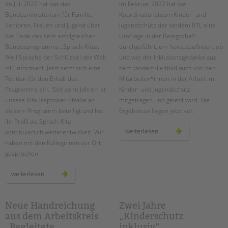
tandem international
Im Juli 2022 hat das das
Im Februar 2022 hat das
Bundesministerium für Familie,
Koordinationsteam Kinder- und
KARRIERE
Senioren, Frauen und Jugend über
Jugendschutz der tandem BTL eine
Stellenangebote
das Ende des sehr erfolgreichen
Umfrage in der Belegschaft
Bundesprogramms „Sprach-Kitas:
durchgeführt, um herauszufinden, ob
tandem als Arbeitgeberin
Weil Sprache der Schlüssel der Welt
und wie der Inklusionsgedanke aus
NEWS/BLOG
ist“ informiert. Jetzt setzt sich eine
dem tandem-Leitbild auch von den
Petition für den Erhalt des
Mitarbeiter*innen in der Arbeit im
unkuerzbar
Programms ein. Seit zehn Jahren ist
Kinder- und Jugendschutz
Briefe an Kai
unsere Kita Treptower Straße an
mitgetragen und gelebt wird. Die
diesem Programm beteiligt und hat
Ergebnisse liegen jetzt vor.
ihr Profil als Sprach-Kita
PRESSE
umfrage
weiterlesen
kontinuierlich weiterentwickelt. Wir
zum
haben mit den Kolleginnen vor Ort
kinder-
Magazin
und
gesprochen.
jugendschutz
KONTAKT
inklusiv
Impressum
sprach-
weiterlesen
kitas
Datenschutz
retten
–
vor
Hinweisgebersystem
ort
Neue Handreichung
Zwei Jahre
in
Intranet
aus dem Arbeitskreis
„Kinderschutz
der
kita
„Begleitete
inklusiv“