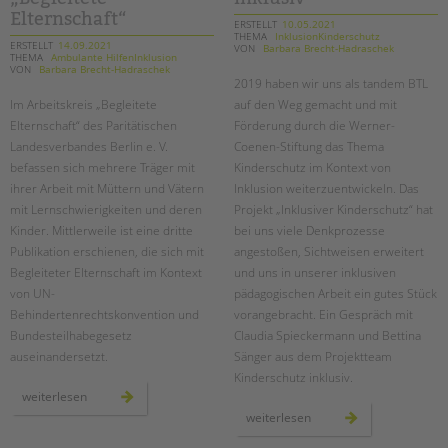
treptower
straße
Elternschaft“
ERSTELLT
10.05.2021
THEMA
InklusionKinderschutz
ERSTELLT
14.09.2021
VON
Barbara Brecht-Hadraschek
THEMA
Ambulante HilfenInklusion
VON
Barbara Brecht-Hadraschek
2019 haben wir uns als tandem BTL
Im Arbeitskreis „Begleitete
auf den Weg gemacht und mit
Elternschaft“ des Paritätischen
Förderung durch die Werner-
Landesverbandes Berlin e. V.
Coenen-Stiftung das Thema
befassen sich mehrere Träger mit
Kinderschutz im Kontext von
ihrer Arbeit mit Müttern und Vätern
Inklusion weiterzuentwickeln. Das
mit Lernschwierigkeiten und deren
Projekt „Inklusiver Kinderschutz“ hat
Kinder. Mittlerweile ist eine dritte
bei uns viele Denkprozesse
Publikation erschienen, die sich mit
angestoßen, Sichtweisen erweitert
Begleiteter Elternschaft im Kontext
und uns in unserer inklusiven
von UN-
pädagogischen Arbeit ein gutes Stück
Behindertenrechtskonvention und
vorangebracht. Ein Gespräch mit
Bundesteilhabegesetz
Claudia Spieckermann und Bettina
auseinandersetzt.
Sänger aus dem Projektteam
Kinderschutz inklusiv.
neue
weiterlesen
handreichung
zwei
weiterlesen
aus
jahre
dem
„kinderschutz
arbeitskreis