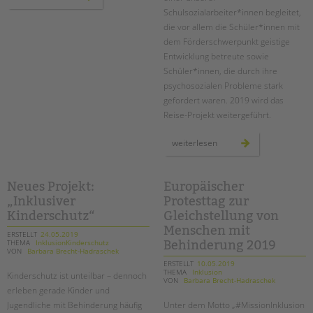
mädchen
–
Schulsozialarbeiter*innen begleitet,
selbstbehauptung
die vor allem die Schüler*innen mit
inklusiv
dem Förderschwerpunkt geistige
Entwicklung betreute sowie
Schüler*innen, die durch ihre
psychosozialen Probleme stark
gefordert waren. 2019 wird das
Reise-Projekt weitergeführt.
plastik
weiterlesen
im
meer
–
eine
inklusive
Neues Projekt:
Europäischer
türkeireise
„Inklusiver
Protesttag zur
Kinderschutz“
Gleichstellung von
Menschen mit
ERSTELLT
24.05.2019
THEMA
InklusionKinderschutz
Behinderung 2019
VON
Barbara Brecht-Hadraschek
ERSTELLT
10.05.2019
THEMA
Inklusion
Kinderschutz ist unteilbar – dennoch
VON
Barbara Brecht-Hadraschek
erleben gerade Kinder und
Jugendliche mit Behinderung häufig
Unter dem Motto „#MissionInklusion