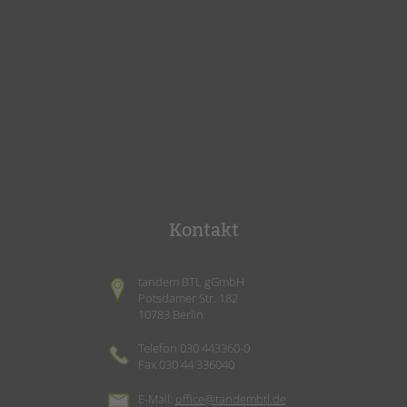
Kontakt
tandem BTL gGmbH
Potsdamer Str. 182
10783 Berlin
Telefon 030 443360-0
Fax 030 44 336040
E-Mail:
office@tandembtl.de