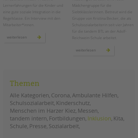
Lernerfahrungen für die Kinder und
Mädchengruppe für die
eine gute soziale Integration in die
Siebtklässlerinnen. Betreut wird die
Regelklasse. Ein Interview mit den
Gruppe von Kristina Becker, die als
Mitarbeiter*innen.
Schulsozialarbeiterin seit vier Jahren
für die tandem BTL an der Adolf-
temporäre
weiterlesen
Reichwein-Schule arbeitet.
lerngruppen
an
der
mädchenarbeit
weiterlesen
wedding-
an
schule
der
adolf-
reichwein-
schule
Themen
Alle Kategorien
Corona
Ambulante Hilfen
Schulsozialarbeit
Kinderschutz
Menschen im Harzer Kiez
Messen
tandem intern
Fortbildungen
Inklusion
Kita
Schule
Presse
Sozialarbeit