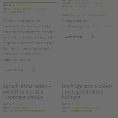
THEMA
InklusionSchulsozialarbeit
ERSTELLT
11.10.2023
VON
Sasche Mase
EINGLIEDERUNGSHILFE
THEMA
InklusionSchulsozialarbeit
VON
Lena Rotter
Mehr Chancen auf Teilhabe und
BETREUTES WOHNEN
Die Sonderpädagogischen
Bildungserfolg dank
Kleinklassen an der Hans-Fallada-
sozialpädagogischer Unterstützung
Suchen
Schule haben Geburtstag! Das haben
TANDEM BTL AKADEMIE
temporäre
weiterlesen
am 10.10.23 zahlreiche Gäste und
lerngruppen
Zertfikatskurse
Kooperationspartner*innen mit dem
stärken
schüler*innen
Team der Sonderpädagogischen
Seminarkalender
Kleinklassen der tandem BTL
Seminarräume
gemeinsam gefeiert.
STADTTEILARBEIT
zehn
weiterlesen
jahre
sonderpädagogische
PROFIL | LEITBILD
kleinklassen
an
der
Sprach-Kitas retten –
Umfrage zum Kinder-
Bereiche im Überblick
hans-
vor Ort in der Kita
und Jugendschutz
fallada-
Kinder- und Jugendschutz
schule
Treptower Straße
inklusiv
Unsere Videos
ERSTELLT
23.08.2022
ERSTELLT
28.06.2022
Gesellschafter VdK
THEMA
InklusionKita
THEMA
InklusionKinderschutz
VON
Barbara Brecht-Hadraschek
VON
Franziska Hofmann
schoolcoach BTL