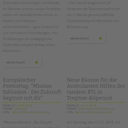
Grenzüberschreitungen und Gewalt.
– Die Zukunft beginnt mit dir“
Im Rahmen unseres neuen Projektes
forderten die Demonstrant*innen
wollen wir deshalb Kinderschutz im
am 5. Mai die gesellschaftliche
Kontext von Inklusion
Gleichstellung von Menschen mit
weiterentwickeln – ganz konkret für
Behinderung.
uns und unsere Einrichtungen, mit
europäischer
weiterlesen
Fortbildungen für pädagogische
protesttag
Fachkräfte und dem Aufbau eines
zur
gleichstellung
Netzwerks.
von
menschen
mit
neues
behinderung
weiterlesen
projekt:
2019
„inklusiver
kinderschutz“
Europäischer
Neue Räume für die
Protesttag: "Mission
Ambulanten Hilfen der
Inklusion - Die Zukunft
tandem BTL in
beginnt mit dir"
Treptow-Köpenick
ERSTELLT
16.04.2019
ERSTELLT
10.12.2018
THEMA
Inklusion
THEMA
Ambulante HilfenInklusion
VON
_Admin B.Brecht-Hadraschek
VON
Barbara Brecht-Hadraschek
"Mission Inklusion - Die Zukunft
Am Dienstag, den 11.12. 2018, hat