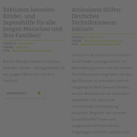
inklusiv“
„begleitete
elternschaft“
Exklusion beenden:
Ambulante Hilfen:
Kinder‐ und
Deutsches
Jugendhilfe für alle
Technikmuseum
jungen Menschen und
inklusiv
ihre Familien!
ERSTELLT
22.08.2019
THEMA
Ambulante HilfenInklusion
ERSTELLT
09.09.2019
VON
Barbara Brecht-Hadraschek
THEMA
Inklusion
VON
Barbara Brecht-Hadraschek
Deutsches Technikmuseum inklusiv:
Breites Bündnis fordert: Exklusion
Zwölf Kinder und Jugendliche mit
beenden: Kinder‐ und Jugendhilfe für
Behinderung waren vom Deutschen
alle jungen Menschen und ihre
Technikmuseum eingeladen worden,
Familien!
das Museum zu erkunden und mit
neugierigem Blick herauszufinden,
exklusion
weiterlesen
welche Bereiche für sie besonders
beenden:
kinder‐
spannend sind und wo sie
und
vermittelnde Unterstützung
jugendhilfe
für
brauchen. Begleitet von unseren
alle
jungen
Einzelfallhelfer*innen und
menschen
und
ausgerüstet mit Klemmbrett,
ihre
Fragebogen und Stift machten sich
familien!