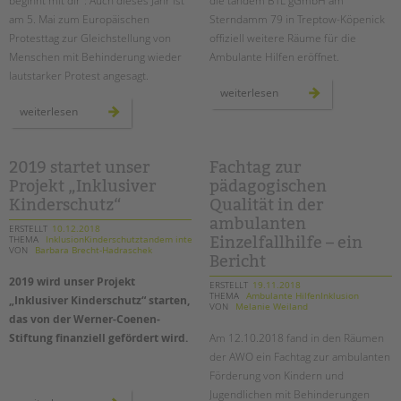
beginnt mit dir": Auch dieses Jahr ist
die tandem BTL gGmbH am
am 5. Mai zum Europäischen
Sterndamm 79 in Treptow-Köpenick
Protesttag zur Gleichstellung von
offiziell weitere Räume für die
Menschen mit Behinderung wieder
Ambulante Hilfen eröffnet.
lautstarker Protest angesagt.
neue
weiterlesen
räume
europäischer
weiterlesen
für
protesttag:
die
"mission
ambulanten
inklusion
hilfen
-
der
die
2019 startet unser
Fachtag zur
tandem
zukunft
btl
Projekt „Inklusiver
pädagogischen
beginnt
in
mit
treptow-
Kinderschutz“
Qualität in der
dir"
köpenick
ambulanten
ERSTELLT
10.12.2018
THEMA
InklusionKinderschutztandem intern
Einzelfallhilfe – ein
VON
Barbara Brecht-Hadraschek
Bericht
2019 wird unser Projekt
ERSTELLT
19.11.2018
THEMA
Ambulante HilfenInklusion
„Inklusiver Kinderschutz“ starten,
VON
Melanie Weiland
das von der Werner-Coenen-
Stiftung finanziell gefördert wird.
Am 12.10.2018 fand in den Räumen
der AWO ein Fachtag zur ambulanten
Förderung von Kindern und
Jugendlichen mit Behinderungen