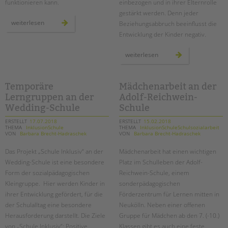
funktionieren kann.
einbezogen und in ihrer Elternrolle
gestärkt werden. Denn jeder
themenheft:
weiterlesen
Beziehungsabbruch beeinflusst die
begleitete
elternschaft
Entwicklung der Kinder negativ.
–
kombinierte
hilfen
eltern
weiterlesen
als
bleiben
balanceakt
–
auch
bei
räumlicher
Temporäre
Mädchenarbeit an der
trennung
Lerngruppen an der
Adolf-Reichwein-
Wedding-Schule
Schule
ERSTELLT
17.07.2018
ERSTELLT
15.02.2018
THEMA
InklusionSchule
THEMA
InklusionSchuleSchulsozialarbeit
VON
Barbara Brecht-Hadraschek
VON
Barbara Brecht-Hadraschek
Das Projekt „Schule Inklusiv“ an der
Mädchenarbeit hat einen wichtigen
Wedding-Schule ist eine besondere
Platz im Schulleben der Adolf-
Form der sozialpädagogischen
Reichwein-Schule, einem
Kleingruppe. Hier werden Kinder in
sonderpädagogischen
ihrer Entwicklung gefördert, für die
Förderzentrum für Lernen mitten in
der Schulalltag eine besondere
Neukölln. Neben einer offenen
Herausforderung darstellt. Die Ziele
Gruppe für Mädchen ab den 7. (-10.)
von „Schule Inklusiv“: Positive
Klassen gibt es auch eine feste