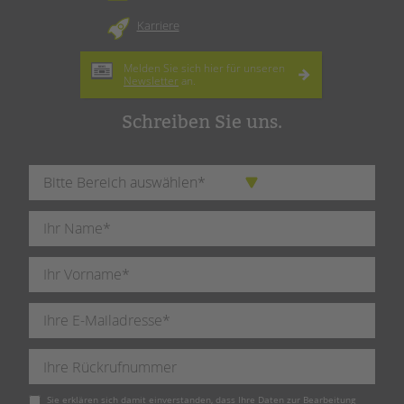
Karriere
Melden Sie sich hier für unseren
Newsletter
an.
Schreiben Sie uns.
Pflichtfeld
Sie erklären sich damit einverstanden, dass Ihre Daten zur Bearbeitung