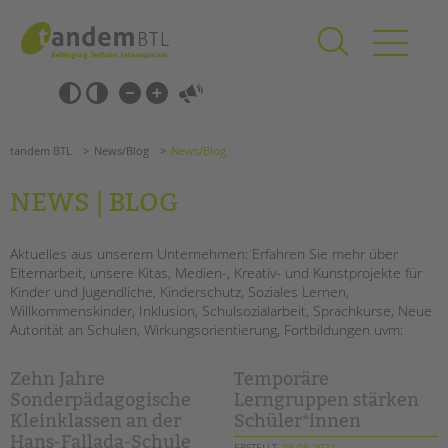
Zum
Navigation
Inhalt
überspringen
springen
Navigation
Barrierefrei-
überspringen
Einstellungen
überspringen
ANGEBOTE
tandem BTL
News/Blog
News/Blog
KITA & FRÜHE HILFEN
NEWS | BLOG
SCHULE & GANZTAG
Grundschulen
Aktuelles aus unserem Unternehmen: Erfahren Sie mehr über
Elternarbeit, unsere Kitas, Medien-, Kreativ- und Kunstprojekte für
Oberschulen
Kinder und Jugendliche, Kinderschutz, Soziales Lernen,
Förderzentren
Willkommenskinder, Inklusion, Schulsozialarbeit, Sprachkurse, Neue
Kollegs
Autorität an Schulen, Wirkungsorientierung, Fortbildungen uvm:
EFöB
Schulbezogene Sozialarbeit
Zehn Jahre
Temporäre
Tagesgruppen
Sonderpädagogische
Lerngruppen stärken
Kleinklassen an der
Schüler*innen
HILFEN ZUR ERZIEHUNG
Hans-Fallada-Schule
ERSTELLT
08.09.2022