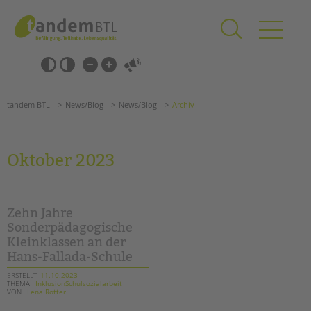
Zum
Navigation
Inhalt
überspringen
springen
Navigation
Barrierefrei-
überspringen
Einstellungen
überspringen
ANGEBOTE
tandem BTL
News/Blog
News/Blog
Archiv
KITA & FRÜHE HILFEN
SCHULE & GANZTAG
Oktober 2023
Grundschulen
Oberschulen
Förderzentren
Zehn Jahre
Kollegs
Sonderpädagogische
Kleinklassen an der
EFöB
Hans-Fallada-Schule
Schulbezogene Sozialarbeit
Tagesgruppen
ERSTELLT
11.10.2023
THEMA
InklusionSchulsozialarbeit
VON
Lena Rotter
Suchen
HILFEN ZUR ERZIEHUNG