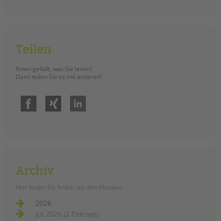
tandem international
KARRIERE
Stellenangebote
Teilen
tandem als Arbeitgeberin
NEWS/BLOG
Ihnen gefällt, was Sie lesen?
Dann teilen Sie es mit anderen!
unkuerzbar
Briefe an Kai
Facebook
Xing
LinkedIn
PRESSE
Magazin
KONTAKT
Impressum
Archiv
Datenschutz
Hier finden Sie Artikel aus den Monaten
Hinweisgebersystem
2026
Intranet
Juli 2026 (2 Einträge)