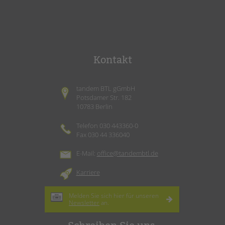
Kontakt
tandem BTL gGmbH
Potsdamer Str. 182
10783 Berlin
Telefon 030 443360-0
Fax 030 44 336040
E-Mail:
office@tandembtl.de
Karriere
Melden Sie sich hier für unseren
Newsletter
an.