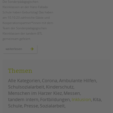
Die Sonderpädagogischen
Kleinklassen an der Hans-Fallada-
EINGLIEDERUNGSHILFE
Schule haben Geburtstag! Das haben
am 10.10.23 zahlreiche Gäste und
BETREUTES WOHNEN
Kooperationspartner*innen mit dem
Team der Sonderpädagogischen
TANDEM BTL AKADEMIE
Kleinklassen der tandem BTL
gemeinsam gefeiert.
Zertfikatskurse
Seminarkalender
zehn
weiterlesen
jahre
Seminarräume
sonderpädagogische
kleinklassen
an
STADTTEILARBEIT
der
hans-
Themen
fallada-
schule
PROFIL | LEITBILD
Alle Kategorien
Corona
Ambulante Hilfen
Bereiche im Überblick
Schulsozialarbeit
Kinderschutz
Kinder- und Jugendschutz
Menschen im Harzer Kiez
Messen
Unsere Videos
tandem intern
Fortbildungen
Inklusion
Kita
Gesellschafter VdK
Schule
Presse
Sozialarbeit
schoolcoach BTL