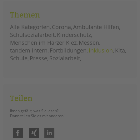
und das Leitbild und die Werte der
tandem BTL nachhaltig zu verankern.
Themen
führungskräfteklausur:
weiterlesen
unser
Alle Kategorien
Corona
Ambulante Hilfen
leitbild
und
Schulsozialarbeit
Kinderschutz
werte
umfassend
Menschen im Harzer Kiez
Messen
kommunizieren
tandem intern
Fortbildungen
Inklusion
Kita
Schule
Presse
Sozialarbeit
Teilen
Ihnen gefällt, was Sie lesen?
Dann teilen Sie es mit anderen!
Facebook
Xing
LinkedIn