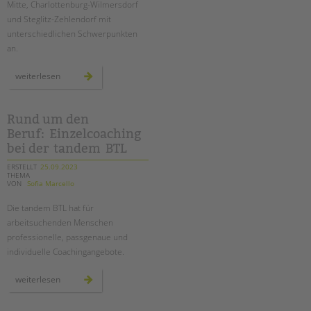
Mitte, Charlottenburg-Wilmersdorf
Suchen
und Steglitz-Zehlendorf mit
EINGLIEDERUNGSHILFE
unterschiedlichen Schwerpunkten
an.
BETREUTES WOHNEN
freie
weiterlesen
stellenangebote
TANDEM BTL AKADEMIE
nach
§
16i
Zertfikatskurse
sgb
Rund um den
ii
Seminarkalender
Beruf: Einzelcoaching
Seminarräume
bei der tandem BTL
ERSTELLT
25.09.2023
STADTTEILARBEIT
THEMA
VON
Sofia Marcello
PROFIL | LEITBILD
Die tandem BTL hat für
arbeitsuchenden Menschen
Bereiche im Überblick
professionelle, passgenaue und
Kinder- und Jugendschutz
individuelle Coachingangebote.
Unsere Videos
rund
Gesellschafter VdK
weiterlesen
um
den
schoolcoach BTL
beruf: einzelcoaching