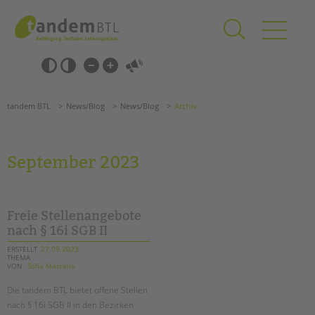
Zum
Navigation
Inhalt
überspringen
springen
Navigation
Barrierefrei-
überspringen
Einstellungen
überspringen
ANGEBOTE
tandem BTL
News/Blog
News/Blog
Archiv
KITA & FRÜHE HILFEN
SCHULE & GANZTAG
September 2023
Grundschulen
Oberschulen
Förderzentren
Freie Stellenangebote
Kollegs
nach § 16i SGB II
EFöB
ERSTELLT
27.09.2023
THEMA
Schulbezogene Sozialarbeit
VON
Sofia Marcello
Tagesgruppen
Die tandem BTL bietet offene Stellen
HILFEN ZUR ERZIEHUNG
nach § 16i SGB II in den Bezirken