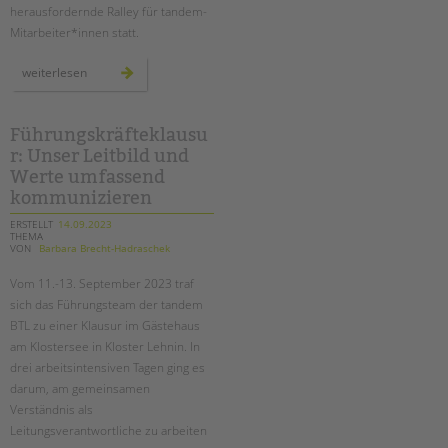
herausfordernde Ralley für tandem-
Mitarbeiter*innen statt.
abenteuerliche
weiterlesen
rallye
im
südgelände
Führungskräfteklausu
r: Unser Leitbild und
Werte umfassend
kommunizieren
ERSTELLT
14.09.2023
THEMA
VON
Barbara Brecht-Hadraschek
Vom 11.-13. September 2023 traf
sich das Führungsteam der tandem
BTL zu einer Klausur im Gästehaus
am Klostersee in Kloster Lehnin. In
drei arbeitsintensiven Tagen ging es
darum, am gemeinsamen
Verständnis als
Leitungsverantwortliche zu arbeiten