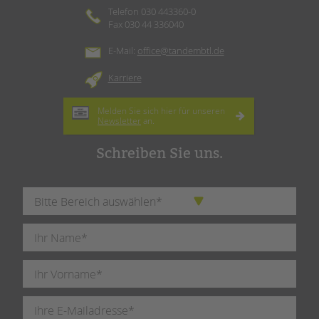
Telefon 030 443360-0
Fax 030 44 336040
E-Mail:
office@tandembtl.de
Karriere
Melden Sie sich hier für unseren
Newsletter
an.
Schreiben Sie uns.