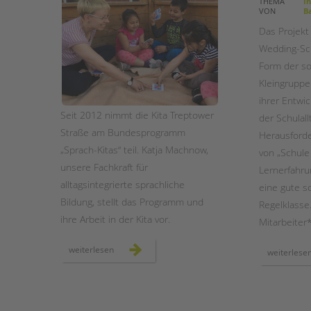
THEMA
In
VON
Ba
STADTTEILARBEIT
Das Projekt 
Wedding-Sch
Form der so
Kleingruppe
ihrer Entwic
Seit 2012 nimmt die Kita Treptower
der Schulal
Straße am Bundesprogramm
Herausforder
„Sprach-Kitas“ teil. Katja Machnow,
von „Schule 
unsere Fachkraft für
Lernerfahru
alltagsintegrierte sprachliche
eine gute so
Bildung, stellt das Programm und
Regelklasse.
ihre Arbeit in der Kita vor.
Mitarbeiter
unsere
weiterlesen
weiterlese
sprach-
kita
in
neukölln