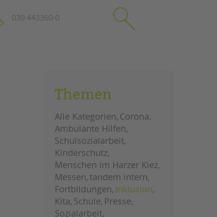
030 443360-0
schließen
KONTAKT
Themen
Suchen
e
Impressum
Alle Kategorien
Corona
itgeberin
Datenschutz
Ambulante Hilfen
Hinweisgebersystem
Schulsozialarbeit
Intranet
Kinderschutz
Menschen im Harzer Kiez
Messen
tandem intern
Fortbildungen
Inklusion
Kita
Schule
Presse
Sozialarbeit