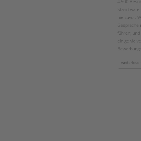
4.500 Besu
in
der
Stand waren 
ambulanten
einzelfallhilfe
nie zuvor. W
Gespräche m
führen; und
einige viel
Bewerbunge
weiterlese