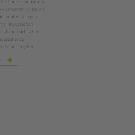
cher*innen an unserem
– es war so viel los wie
ir konnten viele gute
it Interessierten
 es haben sich schon
versprechende
n daraus ergeben.
mehr
n
als
4.500
besucher*innen
beim
berlin-
tag