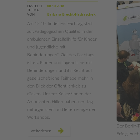
ERSTELLT
08.10.2018
THEMA
STADTTEILARBEIT
VON
Barbara Brecht-Hadraschek
Am 12.10. findet ein Fachtag statt
zur„Pädagogischen Qualität in der
ambulanten Einzelfallhilfe für Kinder
und Jugendliche mit
Behinderungen“. Ziel des Fachtags
ist es, Kinder und Jugendliche mit
Behinderungen und ihr Recht auf
gesellschaftliche Teilhabe mehr in
den Blick der Öffentlichkeit zu
rücken. Unsere Kolleg*innen der
Ambulanten Hilfen haben den Tag
mitorganisiert und leiten einige der
Workshops.
Der Berlin-T
fachtag:
weiterlesen
Erfolg! Auch
pädagogische
qualität