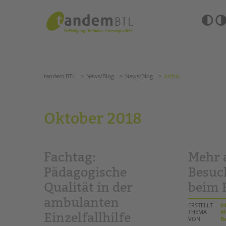
Zum
Navigation
Inhalt
überspringen
springen
Barrierefre
Einstellun
tandem BTL
News/Blog
News/Blog
Archiv
übersprin
Navigation
überspringen
SUCHE
tandem BTL
News/Blog
News/Blog
Archiv
ANGEBOTE
Oktober 2018
KITA & FRÜHE HILFEN
HILFEN ZUR ERZIE
SCHULE & GANZTAG
EINGLIEDERUNGSHI
Fachtag:
Mehr 
Grundschulen
BETREUTES WOHNE
Oberschulen
Pädagogische
Besuc
Förderzentren
Qualität in der
beim 
TANDEM BTL AKADE
Kollegs
ambulanten
EFöB
Zertfikatskurse
ERSTELLT
04
Schulbezogene Sozialarbeit
THEMA
M
Seminarkalender
Einzelfallhilfe
VON
Ba
Tagesgruppen
Seminarräume