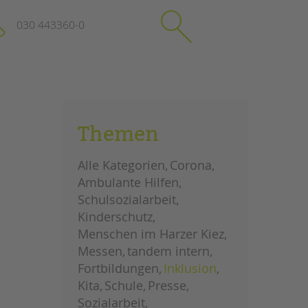
030 443360-0
schließen
KONTAKT
Themen
Suchen
e
Impressum
Alle Kategorien
Corona
itgeberin
Datenschutz
Ambulante Hilfen
Hinweisgebersystem
Schulsozialarbeit
Intranet
Kinderschutz
Menschen im Harzer Kiez
Messen
tandem intern
Fortbildungen
Inklusion
Kita
Schule
Presse
Sozialarbeit