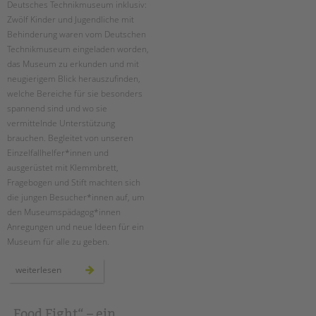
Deutsches Technikmuseum inklusiv:
Suchen
Zwölf Kinder und Jugendliche mit
EINGLIEDERUNGSHILFE
Behinderung waren vom Deutschen
Technikmuseum eingeladen worden,
BETREUTES WOHNEN
das Museum zu erkunden und mit
neugierigem Blick herauszufinden,
TANDEM BTL AKADEMIE
welche Bereiche für sie besonders
spannend sind und wo sie
Zertfikatskurse
vermittelnde Unterstützung
Seminarkalender
brauchen. Begleitet von unseren
Seminarräume
Einzelfallhelfer*innen und
ausgerüstet mit Klemmbrett,
STADTTEILARBEIT
Fragebogen und Stift machten sich
die jungen Besucher*innen auf, um
PROFIL | LEITBILD
den Museumspädagog*innen
Anregungen und neue Ideen für ein
Bereiche im Überblick
Museum für alle zu geben.
Kinder- und Jugendschutz
Unsere Videos
ambulante
weiterlesen
hilfen:
Gesellschafter VdK
deutsches
technikmuseum
schoolcoach BTL
inklusiv
„Food Fight“ – ein