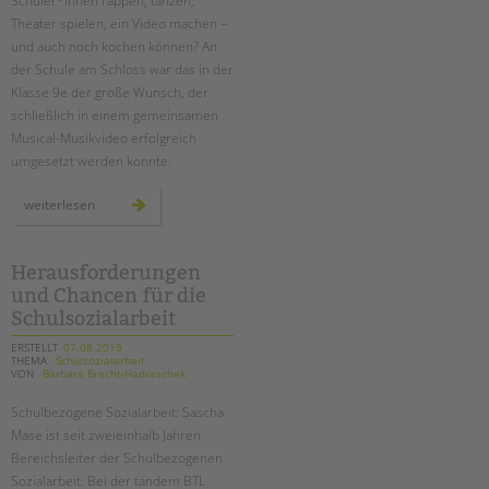
Schüler*innen rappen, tanzen,
Theater spielen, ein Video machen –
und auch noch kochen können? An
der Schule am Schloss war das in der
Klasse 9e der große Wunsch, der
schließlich in einem gemeinsamen
Musical-Musikvideo erfolgreich
umgesetzt werden konnte.
„food
weiterlesen
fight“
–
ein
musikvideo
der
Herausforderungen
klasse
und Chancen für die
9e
an
Schulsozialarbeit
der
schule
am
ERSTELLT
07.08.2019
schloss
THEMA
Schulsozialarbeit
VON
Barbara Brecht-Hadraschek
Schulbezogene Sozialarbeit: Sascha
Mase ist seit zweieinhalb Jahren
Bereichsleiter der Schulbezogenen
Sozialarbeit. Bei der tandem BTL