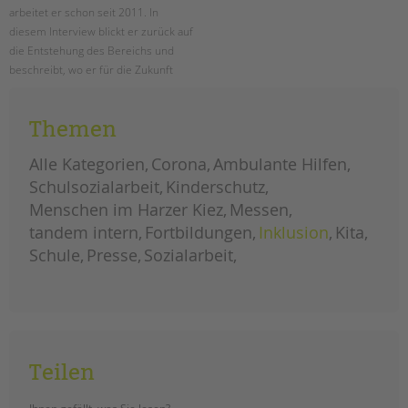
arbeitet er schon seit 2011. In
diesem Interview blickt er zurück auf
die Entstehung des Bereichs und
beschreibt, wo er für die Zukunft
neue Aufgaben und
Herausforderungen sieht und wie
Themen
sich der Bereich weiterentwickeln
wird.
Alle Kategorien
Corona
Ambulante Hilfen
herausforderungen
weiterlesen
Schulsozialarbeit
Kinderschutz
und
chancen
Menschen im Harzer Kiez
Messen
für
die
tandem intern
Fortbildungen
Inklusion
Kita
schulsozialarbeit
Schule
Presse
Sozialarbeit
Teilen