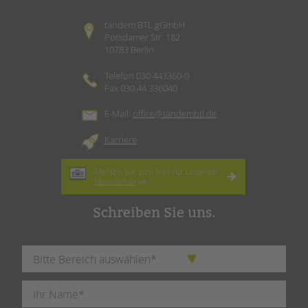
tandem BTL gGmbH
Potsdamer Str. 182
10783 Berlin
Telefon 030 443360-0
Fax 030 44 336040
E-Mail:
office@tandembtl.de
Karriere
Melden Sie sich hier für unseren
Newsletter
an.
Schreiben Sie uns.