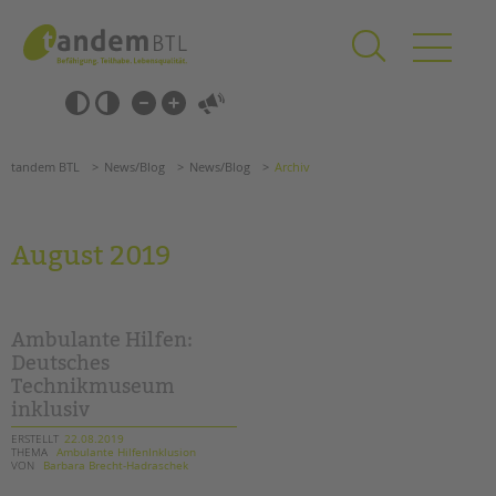
Zum
Navigation
Inhalt
überspringen
springen
Navigation
Barrierefrei-
überspringen
Einstellungen
überspringen
ANGEBOTE
tandem BTL
News/Blog
News/Blog
Archiv
KITA & FRÜHE HILFEN
SCHULE & GANZTAG
August 2019
Grundschulen
Oberschulen
Förderzentren
Ambulante Hilfen:
Kollegs
Deutsches
Technikmuseum
EFöB
inklusiv
Schulbezogene Sozialarbeit
Tagesgruppen
ERSTELLT
22.08.2019
THEMA
Ambulante HilfenInklusion
VON
Barbara Brecht-Hadraschek
HILFEN ZUR ERZIEHUNG