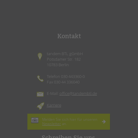
Kontakt
tandem BTL gGmbH
Potsdamer Str. 182
10783 Berlin
Telefon 030 443360-0
Fax 030 44 336040
E-Mail:
office@tandembtl.de
Karriere
Melden Sie sich hier für unseren
Newsletter
an.
Schreiben Sie uns.