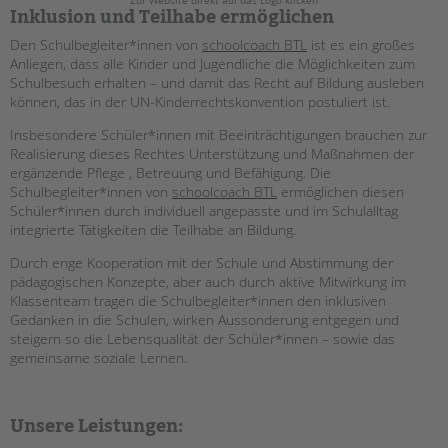
Zur Website direkt auf das Logo klicken
Inklusion und Teilhabe ermöglichen
EINGLIEDERUNGSHILFE
Den Schulbegleiter*innen von
schoolcoach BTL
ist es ein großes
Anliegen, dass alle Kinder und Jugendliche die Möglichkeiten zum
BETREUTES WOHNEN
Schulbesuch erhalten – und damit das Recht auf Bildung ausleben
können, das in der UN-Kinderrechtskonvention postuliert ist.
TANDEM BTL AKADEMIE
Insbesondere Schüler*innen mit Beeinträchtigungen brauchen zur
Realisierung dieses Rechtes Unterstützung und Maßnahmen der
Zertfikatskurse
ergänzende Pflege , Betreuung und Befähigung. Die
Seminarkalender
Schulbegleiter*innen von
schoolcoach BTL
ermöglichen diesen
Seminarräume
Schüler*innen durch individuell angepasste und im Schulalltag
integrierte Tätigkeiten die Teilhabe an Bildung.
STADTTEILARBEIT
Durch enge Kooperation mit der Schule und Abstimmung der
pädagogischen Konzepte, aber auch durch aktive Mitwirkung im
PROFIL | LEITBILD
Klassenteam tragen die Schulbegleiter*innen den inklusiven
Gedanken in die Schulen, wirken Aussonderung entgegen und
Bereiche im Überblick
steigern so die Lebensqualität der Schüler*innen – sowie das
Kinder- und Jugendschutz
gemeinsame soziale Lernen.
Unsere Videos
Gesellschafter VdK
Unsere Leistungen:
schoolcoach BTL