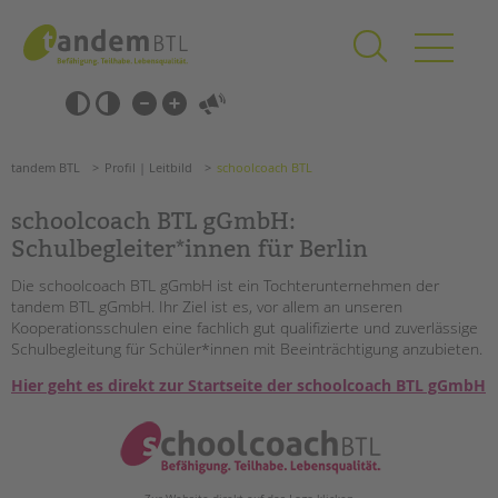
Zum
Navigation
Inhalt
überspringen
springen
Navigation
Barrierefrei-
überspringen
Einstellungen
überspringen
ANGEBOTE
tandem BTL
Profil | Leitbild
schoolcoach BTL
KITA & FRÜHE HILFEN
schoolcoach BTL gGmbH:
SCHULE & GANZTAG
Schulbegleiter*innen für Berlin
Grundschulen
Die schoolcoach BTL gGmbH ist ein Tochterunternehmen der
Oberschulen
tandem BTL gGmbH. Ihr Ziel ist es, vor allem an unseren
Kooperationsschulen eine fachlich gut qualifizierte und zuverlässige
Förderzentren
Schulbegleitung für Schüler*innen mit Beeinträchtigung anzubieten.
Kollegs
Hier geht es direkt zur Startseite der schoolcoach BTL gGmbH
EFöB
Schulbezogene Sozialarbeit
Suchen
Tagesgruppen
HILFEN ZUR ERZIEHUNG