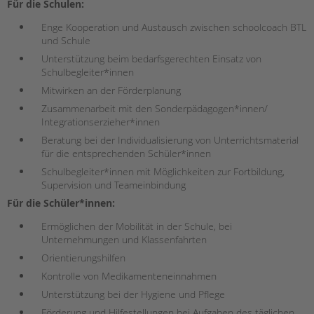
tandem international
Für die Schulen:
KARRIERE
Enge Kooperation und Austausch zwischen schoolcoach BTL
und Schule
Stellenangebote
Unterstützung beim bedarfsgerechten Einsatz von
tandem als Arbeitgeberin
Schulbegleiter*innen
NEWS/BLOG
Mitwirken an der Förderplanung
Zusammenarbeit mit den Sonderpädagogen*innen/
unkuerzbar
Integrationserzieher*innen
Briefe an Kai
Beratung bei der Individualisierung von Unterrichtsmaterial
für die entsprechenden Schüler*innen
PRESSE
Schulbegleiter*innen mit Möglichkeiten zur Fortbildung,
Supervision und Teameinbindung
Magazin
Für die Schüler*innen:
KONTAKT
Ermöglichen der Mobilität in der Schule, bei
Impressum
Unternehmungen und Klassenfahrten
Datenschutz
Orientierungshilfen
Hinweisgebersystem
Kontrolle von Medikamenteneinnahmen
Intranet
Unterstützung bei der Hygiene und Pflege
Förderung und Hilfestellungen bei Aufgaben des täglichen