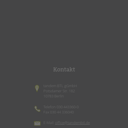
Kontakt
tandem BTL gGmbH
Potsdamer Str. 182
10783 Berlin
Telefon 030 443360-0
Fax 030 44 336040
E-Mail:
office@tandembtl.de