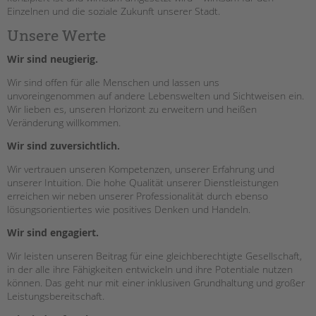
schoolcoach BTL
Einzelnen und die soziale Zukunft unserer Stadt.
tandem international
Unsere Werte
KARRIERE
Wir sind neugierig.
Stellenangebote
Wir sind offen für alle Menschen und lassen uns
tandem als Arbeitgeberin
unvoreingenommen auf andere Lebenswelten und Sichtweisen ein.
Wir lieben es, unseren Horizont zu erweitern und heißen
NEWS/BLOG
Veränderung willkommen.
unkuerzbar
Wir sind zuversichtlich.
Briefe an Kai
Wir vertrauen unseren Kompetenzen, unserer Erfahrung und
unserer Intuition. Die hohe Qualität unserer Dienstleistungen
PRESSE
erreichen wir neben unserer Professionalität durch ebenso
lösungsorientiertes wie positives Denken und Handeln.
Magazin
Wir sind engagiert.
KONTAKT
Wir leisten unseren Beitrag für eine gleichberechtigte Gesellschaft,
Impressum
in der alle ihre Fähigkeiten entwickeln und ihre Potentiale nutzen
Datenschutz
können. Das geht nur mit einer inklusiven Grundhaltung und großer
Leistungsbereitschaft.
Hinweisgebersystem
Intranet