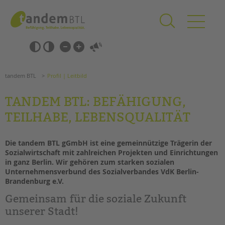
Zum
Navigation
Inhalt
überspringen
springen
Navigation
Barrierefrei-
überspringen
Einstellungen
überspringen
ANGEBOTE
tandem BTL
Profil | Leitbild
KITA & FRÜHE HILFEN
TANDEM BTL: BEFÄHIGUNG,
SCHULE & GANZTAG
TEILHABE, LEBENSQUALITÄT
Grundschulen
Oberschulen
Die tandem BTL gGmbH ist eine gemeinnützige Trägerin der
Förderzentren
Sozialwirtschaft mit zahlreichen Projekten und Einrichtungen
in ganz Berlin. Wir gehören zum starken sozialen
Kollegs
Unternehmensverbund des Sozialverbandes VdK Berlin-
EFöB
Brandenburg e.V.
Schulbezogene Sozialarbeit
Gemeinsam für die soziale Zukunft
Suchen
Tagesgruppen
unserer Stadt!
HILFEN ZUR ERZIEHUNG