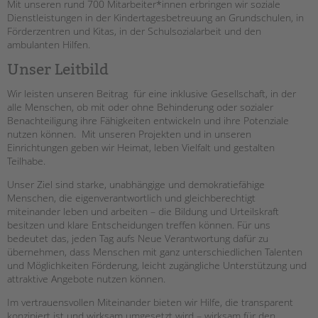
Mit unseren rund 700 Mitarbeiter*innen erbringen wir soziale
Dienstleistungen in der Kindertagesbetreuung an Grundschulen, in
EINGLIEDERUNGSHILFE
Förderzentren und Kitas, in der Schulsozialarbeit und den
ambulanten Hilfen.
BETREUTES WOHNEN
Unser Leitbild
TANDEM BTL AKADEMIE
Wir leisten unseren Beitrag für eine inklusive Gesellschaft, in der
alle Menschen, ob mit oder ohne Behinderung oder sozialer
Zertfikatskurse
Benachteiligung ihre Fähigkeiten entwickeln und ihre Potenziale
Seminarkalender
nutzen können. Mit unseren Projekten und in unseren
Einrichtungen geben wir Heimat, leben Vielfalt und gestalten
Seminarräume
Teilhabe.
STADTTEILARBEIT
Unser Ziel sind starke, unabhängige und demokratiefähige
Menschen, die eigenverantwortlich und gleichberechtigt
PROFIL | LEITBILD
miteinander leben und arbeiten – die Bildung und Urteilskraft
besitzen und klare Entscheidungen treffen können. Für uns
bedeutet das, jeden Tag aufs Neue Verantwortung dafür zu
übernehmen, dass Menschen mit ganz unterschiedlichen Talenten
Bereiche im Überblick
und Möglichkeiten Förderung, leicht zugängliche Unterstützung und
Kinder- und Jugendschutz
attraktive Angebote nutzen können.
Unsere Videos
Im vertrauensvollen Miteinander bieten wir Hilfe, die transparent
Gesellschafter VdK
konzipiert ist und wirksam umgesetzt wird – wirksam für den