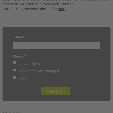
Newsletter-Anbieters cleverreach. Unsere
EINGLIEDERUNGSHILFE
Datenschutzhinweise finden Sie
hier
.
BETREUTES WOHNEN
TANDEM BTL AKADEMIE
E-Mail*
Zertfikatskurse
Seminarkalender
Seminarräume
Thema*
tandem News
STADTTEILARBEIT
Seminare / Fortbildungen
PROFIL | LEITBILD
Jobs
Bereiche im Überblick
Kinder- und Jugendschutz
Anmelden
Unsere Videos
Gesellschafter VdK
schoolcoach BTL
*Pflichtfelder