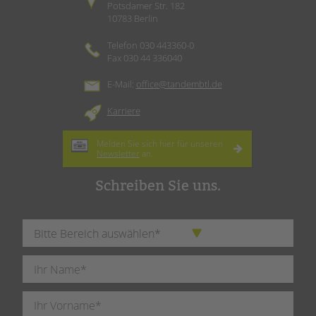
Potsdamer Str. 182
10783 Berlin
Telefon 030 443360-0
Fax 030 44 336040
E-Mail:
office@tandembtl.de
Karriere
Melden Sie sich hier für unseren
Newsletter
an.
Schreiben Sie uns.