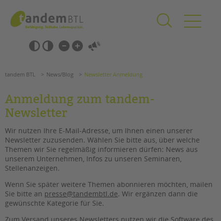
Zum
Navigation
Inhalt
überspringen
springen
Navigation
Barrierefrei-
überspringen
Einstellungen
überspringen
ANGEBOTE
tandem BTL
News/Blog
Newsletter Anmeldung
KITA & FRÜHE HILFEN
Anmeldung zum tandem-
SCHULE & GANZTAG
Newsletter
Grundschulen
Wir nutzen Ihre E-Mail-Adresse, um Ihnen einen unserer
Oberschulen
Newsletter zuzusenden. Wählen Sie bitte aus, über welche
Förderzentren
Themen wir Sie regelmäßig informieren dürfen: News aus
unserem Unternehmen, Infos zu unseren Seminaren,
Kollegs
Stellenanzeigen.
EFöB
Suchen
Schulbezogene Sozialarbeit
Wenn Sie später weitere Themen abonnieren möchten, mailen
Sie bitte an
presse@tandembtl.de
. Wir ergänzen dann die
Tagesgruppen
gewünschte Kategorie für Sie.
HILFEN ZUR ERZIEHUNG
Zum Versand unseres Newsletters nutzen wir die Software des