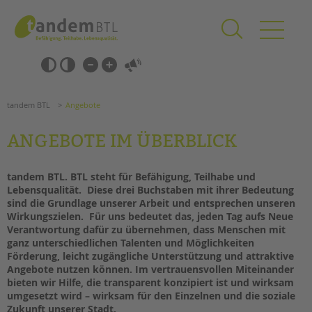
Zum
Navigation
Inhalt
überspringen
springen
Navigation
Barrierefrei-
überspringen
Einstellungen
überspringen
ANGEBOTE
tandem BTL
Angebote
ANGEBOTE IM ÜBERBLICK
KITA & FRÜHE HILFEN
SCHULE & GANZTAG
tandem BTL. BTL steht für
B
efähigung,
T
eilhabe und
L
ebensqualität. Diese drei Buchstaben mit ihrer Bedeutung
Grundschulen
sind die Grundlage unserer Arbeit und entsprechen unseren
Oberschulen
Wirkungszielen. Für uns bedeutet das, jeden Tag aufs Neue
Verantwortung dafür zu übernehmen, dass Menschen mit
Förderzentren
ganz unterschiedlichen Talenten und Möglichkeiten
Kollegs
Förderung, leicht zugängliche Unterstützung und attraktive
Suchen
EFöB
Angebote nutzen können. Im vertrauensvollen Miteinander
Schulbezogene Sozialarbeit
bieten wir Hilfe, die transparent konzipiert ist und wirksam
umgesetzt wird – wirksam für den Einzelnen und die soziale
Tagesgruppen
Zukunft unserer Stadt.