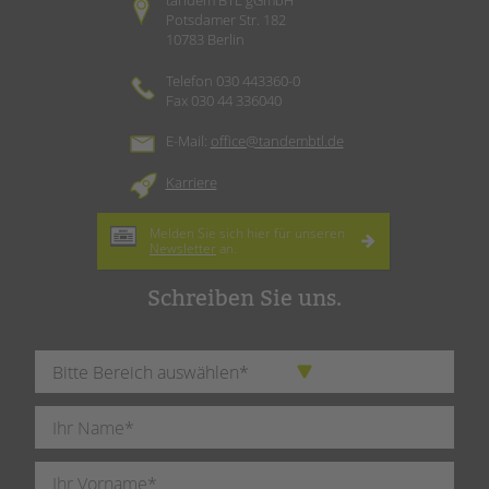
tandem BTL gGmbH
Potsdamer Str. 182
10783 Berlin
Telefon 030 443360-0
Fax 030 44 336040
E-Mail:
office@tandembtl.de
Karriere
Melden Sie sich hier für unseren
Newsletter
an.
Schreiben Sie uns.