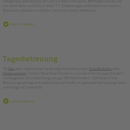
Fähigkeiten und Ressourcen und schaffen Freiräume. Methodenvielfalt und
Kinder- und Jugendschutz
vor allem Ruhe und Zeit, in einer 1:1-Situation ganz individuell mit unseren
Unsere Videos
Betreuten arbeiten zu können, zeichnen unsere Arbeit aus.
Gesellschafter VdK
schoolcoach BTL
mehr erfahren
tandem international
KARRIERE
Stellenangebote
tandem als Arbeitgeberin
Tagesbetreuung
NEWS/BLOG
Ob
Kita
oder Ergänzende Förderung und Betreuung in
Grundschulen
oder
Förderzentren
: Unsere Mitarbeiter*innen in unseren Einrichtungen fördern
und begleiten die Entwicklung von gut 300 Kita-Kindern, 530 Kindern mit
unkuerzbar
Betreuungsvertrag und vielen weiteren Kinder im gebundenen Ganztag sowie
Briefe an Kai
vormittags im Unterricht.
PRESSE
mehr erfahren
Magazin
KONTAKT
Impressum