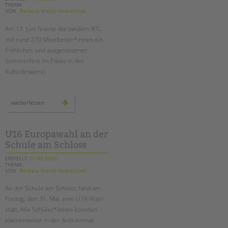
THEMA
VON
Barbara Brecht-Hadraschek
Am 13. Juni feierte die tandem BTL
mit rund 270 Mitarbeiter*innen ein
fröhliches und ausgelassenes
Sommerfest im Palais in der
Kulturbrauerei.
unser
weiterlesen
sommerfest
2024
U16 Europawahl an der
Schule am Schloss
ERSTELLT
07.06.2024
THEMA
VON
Barbara Brecht-Hadraschek
An der Schule am Schloss fand am
Freitag, den 31. Mai, eine U16-Wahl
statt. Alle Schüler*innen konnten
klassenweise in der Aula einmal