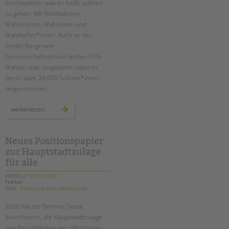
durchspielen, was es heißt, wählen
zu gehen. Mit Wahlkabinen,
Wählerlisten, Wahlurnen und
Wahlhelfer*innen. Auch an der
Gretel-Bergmann
Gemeinschaftsschule fanden U16-
Wahlen statt. Insgesamt haben in
Berlin über 20.000 Schüler*innen
teilgenommen.
u16
weiterlesen
europawahl
an
der
schule
am
Neues Positionspapier
schloss
zur Hauptstadtzulage
für alle
ERSTELLT
05.06.2024
THEMA
VON
Barbara Brecht-Hadraschek
2020 hat der Berliner Senat
beschlossen, die Hauptstadtzulage
den Beschäftigten des öffentlichen