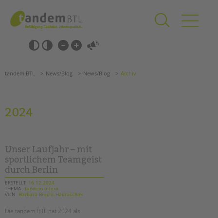
Zum
Navigation
Inhalt
überspringen
springen
Navigation
Barrierefrei-
überspringen
Einstellungen
überspringen
ANGEBOTE
tandem BTL
News/Blog
News/Blog
Archiv
KITA & FRÜHE HILFEN
SCHULE & GANZTAG
2024
Grundschulen
Oberschulen
Förderzentren
Unser Laufjahr – mit
Kollegs
sportlichem Teamgeist
durch Berlin
EFöB
Schulbezogene Sozialarbeit
ERSTELLT
16.12.2024
THEMA
tandem intern
Tagesgruppen
VON
Barbara Brecht-Hadraschek
HILFEN ZUR ERZIEHUNG
Die tandem BTL hat 2024 als