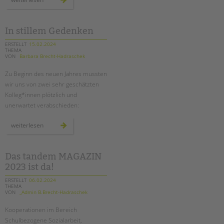
gegen
kürzungen
waren
erfolgreich
In stillem Gedenken
ERSTELLT
15.02.2024
THEMA
VON
Barbara Brecht-Hadraschek
Zu Beginn des neuen Jahres mussten
wir uns von zwei sehr geschätzten
Kolleg*innen plötzlich und
unerwartet verabschieden:
in
weiterlesen
stillem
gedenken
Das tandem MAGAZIN
2023 ist da!
ERSTELLT
06.02.2024
THEMA
VON
_Admin B.Brecht-Hadraschek
Kooperationen im Bereich
Schulbezogene Sozialarbeit,