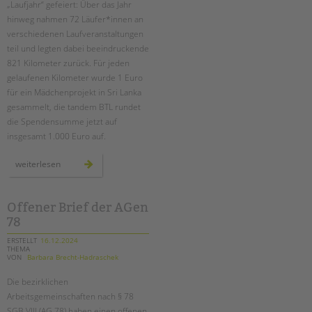
„Laufjahr“ gefeiert: Über das Jahr
hinweg nahmen 72 Läufer*innen an
EINGLIEDERUNGSHILFE
verschiedenen Laufveranstaltungen
teil und legten dabei beeindruckende
BETREUTES WOHNEN
821 Kilometer zurück. Für jeden
gelaufenen Kilometer wurde 1 Euro
TANDEM BTL AKADEMIE
für ein Mädchenprojekt in Sri Lanka
gesammelt, die tandem BTL rundet
Zertfikatskurse
die Spendensumme jetzt auf
Seminarkalender
insgesamt 1.000 Euro auf.
Seminarräume
unser
weiterlesen
Suchen
laufjahr
STADTTEILARBEIT
–
mit
sportlichem
teamgeist
Offener Brief der AGen
PROFIL | LEITBILD
durch
78
berlin
Bereiche im Überblick
ERSTELLT
16.12.2024
Kinder- und Jugendschutz
THEMA
VON
Barbara Brecht-Hadraschek
Unsere Videos
Gesellschafter VdK
Die bezirklichen
Arbeitsgemeinschaften nach § 78
schoolcoach BTL
SGB VIII (AG 78) haben einen offenen