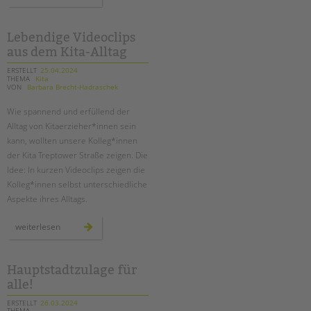
doku:
die
bienen-
ag
an
Lebendige Videoclips
der
aus dem Kita-Alltag
adolf-
reichwein-
schule
ERSTELLT
25.04.2024
in
THEMA
Kita
neukölln
VON
Barbara Brecht-Hadraschek
Wie spannend und erfüllend der
Alltag von Kitaerzieher*innen sein
kann, wollten unsere Kolleg*innen
der Kita Treptower Straße zeigen. Die
Idee: In kurzen Videoclips zeigen die
Kolleg*innen selbst unterschiedliche
Aspekte ihres Alltags.
lebendige
weiterlesen
videoclips
aus
dem
kita-
alltag
Hauptstadtzulage für
alle!
ERSTELLT
26.03.2024
THEMA