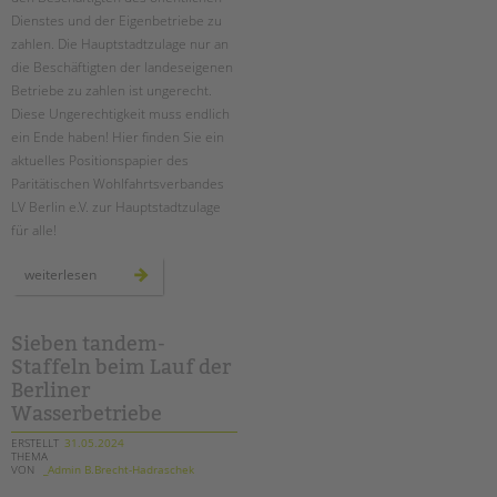
Dienstes und der Eigenbetriebe zu
zahlen. Die Hauptstadtzulage nur an
die Beschäftigten der landeseigenen
Betriebe zu zahlen ist ungerecht.
Diese Ungerechtigkeit muss endlich
ein Ende haben! Hier finden Sie ein
aktuelles Positionspapier des
Paritätischen Wohlfahrtsverbandes
LV Berlin e.V. zur Hauptstadtzulage
für alle!
neues
weiterlesen
positionspapier
zur
hauptstadtzulage
für
alle
Sieben tandem-
Staffeln beim Lauf der
Berliner
Wasserbetriebe
ERSTELLT
31.05.2024
THEMA
VON
_Admin B.Brecht-Hadraschek