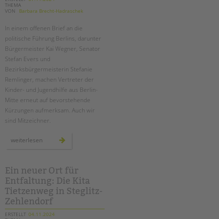
THEMA
VON
Barbara Brecht-Hadraschek
In einem offenen Brief an die
politische Führung Berlins, darunter
Bürgermeister Kai Wegner, Senator
Stefan Evers und
Bezirksbürgermeisterin Stefanie
Remlinger, machen Vertreter der
Kinder- und Jugendhilfe aus Berlin-
Mitte erneut auf bevorstehende
Kürzungen aufmerksam. Auch wir
sind Mitzeichner.
erneut
weiterlesen
drohende
kürzungen
in
der
kinder-
Ein neuer Ort für
und
Entfaltung: Die Kita
jugendhilfe
–
Tietzenweg in Steglitz-
ein
offener
Zehlendorf
brief
ERSTELLT
04.11.2024