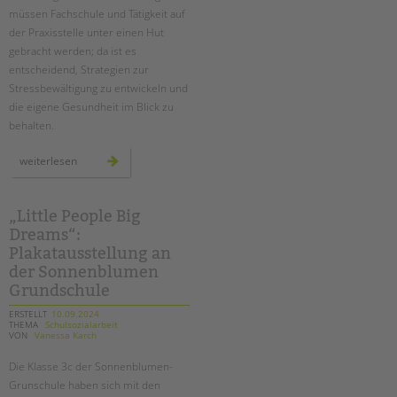
müssen Fachschule und Tätigkeit auf
der Praxisstelle unter einen Hut
gebracht werden; da ist es
entscheidend, Strategien zur
Stressbewältigung zu entwickeln und
die eigene Gesundheit im Blick zu
behalten.
fachtag
weiterlesen
für
erzieher*innen
in
ausbildung
„Little People Big
Dreams“:
Plakatausstellung an
der Sonnenblumen
Grundschule
ERSTELLT
10.09.2024
THEMA
Schulsozialarbeit
VON
Vanessa Karch
Die Klasse 3c der Sonnenblumen-
Grunschule haben sich mit den