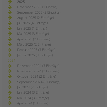
Jugendhilfe und
2025
Familienförderung im
November 2025 (1 Eintrag)
Berliner Bezirk Mitte
September 2025 (2 Einträge)
August 2025 (2 Einträge)
ERSTELLT
16.01.2024
THEMA
Schulsozialarbeit
Juli 2025 (4 Einträge)
VON
Barbara Brecht-Hadraschek
Juni 2025 (1 Eintrag)
Im Bezirk Berlin-Mitte drohen 53
Mai 2025 (3 Einträge)
Kinder- und
April 2025 (2 Einträge)
Jugendfreizeiteinrichtungen, 28
März 2025 (2 Einträge)
Einrichtungen der schul- und
Februar 2025 (3 Einträge)
berufsbezogenen Jugendsozialarbeit
Januar 2025 (3 Einträge)
und 14 Familienzentren das Aus und
2024
die Abwanderung von
Dezember 2024 (3 Einträge)
hochqualifizierten und erfahrenen
November 2024 (3 Einträge)
Fachkräften aus fast 100
Oktober 2024 (2 Einträge)
Einrichtungen! Lesen Sie den ganzen
September 2024 (5 Einträge)
offenen (Protest-) Brief.
Juli 2024 (2 Einträge)
drohende
weiterlesen
Juni 2024 (3 Einträge)
schließungen
von
Mai 2024 (3 Einträge)
einrichtungen
April 2024 (1 Eintrag)
in
der