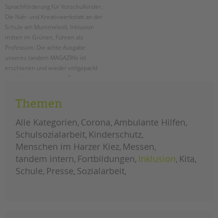
Sprachförderung für Vorschulkinder,
Die Näh- und Kreativwerkstatt an der
Schule am Mummelsoll, Inklusion
mitten im Grünen, Führen als
Profession: Die achte Ausgabe
unseres tandem MAGAZINs ist
erschienen und wieder vollgepackt
mit vielen spannenden Themen aus
unseren Projekten und
Einrichtungen. Als PDF schon hier
Themen
zum kostenlosen Download!
Alle Kategorien
Corona
Ambulante Hilfen
das
weiterlesen
Schulsozialarbeit
Kinderschutz
tandem
magazin
Menschen im Harzer Kiez
Messen
2023
ist
da!
tandem intern
Fortbildungen
Inklusion
Kita
Einweihung des
Planetenpfades an der
Schule
Presse
Sozialarbeit
Ludwig-Cauer-
Grundschule
ERSTELLT
18.01.2024
THEMA
Schulsozialarbeit
VON
Barbara Brecht-Hadraschek