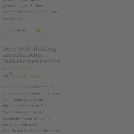
gemeinnützigen Berliner
Wohlfahrtsverbänden, die Zusage
einzuhalten.
hauptstadtzulage
weiterlesen
für
alle!
Neue Weiterbildung
zur schulischen
Inklusionsassistent*in
ERSTELLT
15.03.2024
THEMA
VON
Barbara Brecht-Hadraschek
Unsere Tochtergesellschaft, die
schoolcoach BTL, bietet eine neue
Weiterbildung zur schulischen
Inklusionsassistent*in. Die
Weiterbildung ist für alle
Schulhelfer*innen ohne eine
entsprechende fachliche
Qualifikation in Berlin verpflichtend.