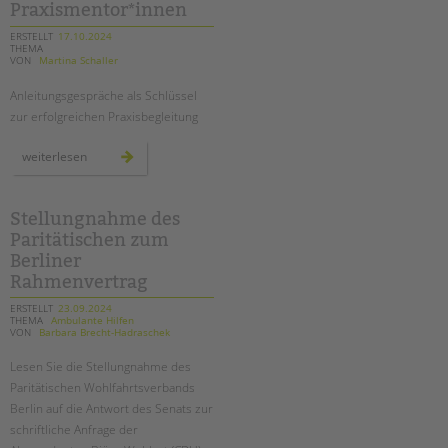
Praxismentor*innen
erfahrungsbericht
ERSTELLT
17.10.2024
THEMA
VON
Martina Schaller
Anleitungsgespräche als Schlüssel
zur erfolgreichen Praxisbegleitung
fachtag
weiterlesen
für
praxismentor*innen
Stellungnahme des
Paritätischen zum
Berliner
Rahmenvertrag
ERSTELLT
23.09.2024
THEMA
Ambulante Hilfen
VON
Barbara Brecht-Hadraschek
Lesen Sie die Stellungnahme des
Paritätischen Wohlfahrtsverbands
Berlin auf die Antwort des Senats zur
schriftliche Anfrage der