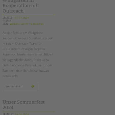
Wildgarten in
an
der
Kooperation mit
wedding-
grundschule
Outreach
ERSTELLT
01.07.2024
THEMA
VON
Barbara Brecht-Hadraschek
An der Schule am Wildgarten
kooperiert unsere Schulsozialarbeit
mit dem Outreach-Team für
Berufsorientierung in Treptow-
Köpenick. Gemeinsam unterstützen
sie Jugendliche dabei, Praktika zu
finden und eine Perspektive für die
Zeit nach dem Schulabschluss zu
entwickeln.
berufsorientierung
weiterlesen
an
der
schule
am
wildgarten
Unser Sommerfest
in
2024
kooperation
mit
outreach
ERSTELLT
14.06.2024