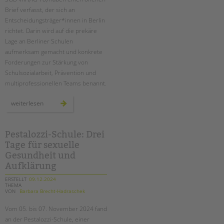
tandem international
Brief verfasst, der sich an
KARRIERE
Entscheidungsträger*innen in Berlin
richtet. Darin wird auf die prekäre
Stellenangebote
Lage an Berliner Schulen
tandem als Arbeitgeberin
aufmerksam gemacht und konkrete
Forderungen zur Stärkung von
NEWS/BLOG
Schulsozialarbeit, Prävention und
multiprofessionellen Teams benannt.
unkuerzbar
Briefe an Kai
offener
weiterlesen
brief
der
agen
PRESSE
78
Pestalozzi-Schule: Drei
Tage für sexuelle
Magazin
KONTAKT
Gesundheit und
Aufklärung
Impressum
ERSTELLT
09.12.2024
Datenschutz
THEMA
VON
Barbara Brecht-Hadraschek
Hinweisgebersystem
Intranet
Vom 05. bis 07. November 2024 fand
an der Pestalozzi-Schule, einer