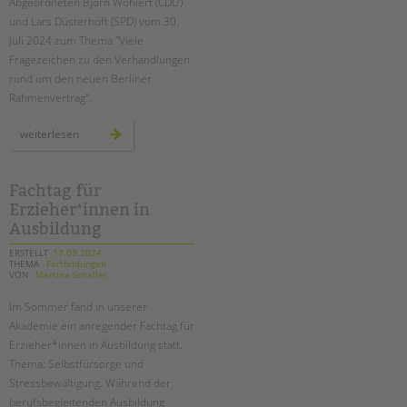
Abgeordneten Björn Wohlert (CDU)
und Lars Düsterhöft (SPD) vom 30.
Juli 2024 zum Thema "Viele
Fragezeichen zu den Verhandlungen
rund um den neuen Berliner
Rahmenvertrag".
stellungnahme
weiterlesen
des
paritätischen
zum
berliner
rahmenvertrag
Fachtag für
Erzieher*innen in
Ausbildung
ERSTELLT
17.09.2024
THEMA
Fortbildungen
VON
Martina Schaller
Im Sommer fand in unserer
Akademie ein anregender Fachtag für
Erzieher*innen in Ausbildung
statt.
Thema: Selbstfürsorge und
Stressbewältigung. Während der
berufsbegleitenden Ausbildung