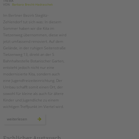
THEMA
VON
Barbara Brecht-Hadraschek
Im Berliner Bezirk Steglitz-
Zehlendorf tut sich was: In diesem
Sommer haben wir die Kita im
Tietzenweg übernommen, diese wird
jetzt umfassend renoviert. Auf dem
Gelände, in der ruhigen Seitenstraße
Tietzenweg 13, direkt an der S
Bahnhaltestelle Botanischer Garten,
entsteht jedoch nicht nur eine
modernisierte Kita, sondern auch
eine Jugendfreizeiteinrichtung. Der
Umbau schafft somit einen Ort, der
sowohl für kleine als auch für ältere
Kinder und Jugendliche zu einem
wichtigen Treffpunkt im Viertel wird.
ein
weiterlesen
neuer
ort
für
entfaltung:
die
Fachlicher Austausch