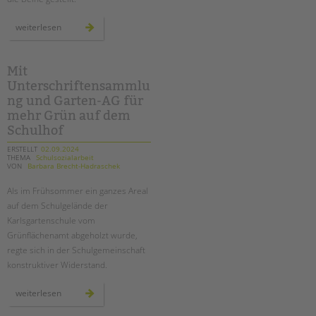
ein
weiterlesen
theaterprojekt
zum
thema
kinderschutz
an
Mit
der
Unterschriftensammlu
sonnenblumen-
grundschule
ng und Garten-AG für
mehr Grün auf dem
Schulhof
ERSTELLT
02.09.2024
THEMA
Schulsozialarbeit
VON
Barbara Brecht-Hadraschek
Als im Frühsommer ein ganzes Areal
auf dem Schulgelände der
Karlsgartenschule vom
Grünflächenamt abgeholzt wurde,
regte sich in der Schulgemeinschaft
konstruktiver Widerstand.
mit
weiterlesen
unterschriftensammlung
und