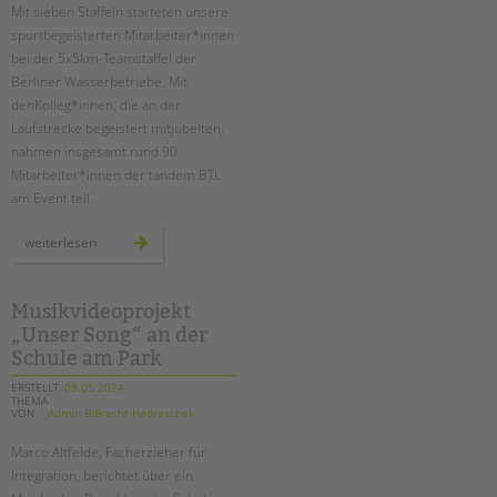
Mit sieben Staffeln starteten unsere
sportbegeisterten Mitarbeiter*innen
bei der 5x5km-Teamstaffel der
Berliner Wasserbetriebe. Mit
denKolleg*innen, die an der
Laufstrecke begeistert mitjubelten,
nahmen insgesamt rund 90
Mitarbeiter*innen der tandem BTL
am Event teil.
sieben
weiterlesen
tandem-
staffeln
beim
lauf
der
Musikvideoprojekt
berliner
„Unser Song“ an der
wasserbetriebe
Schule am Park
ERSTELLT
08.05.2024
THEMA
VON
_Admin B.Brecht-Hadraschek
Marco Altfelde, Facherzieher für
Integration, berichtet über ein