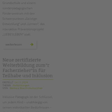
Grundschule und einem
sonderpädagogischen
Förderzentrum mit den
Schwerpunkten „Geistige
Entwicklung“ und „Lernen“, das
interaktive Präventionsprojekt
„LIEBESLEBEN“ statt.
pestalozzi-
weiterlesen
schule:
drei
tage
für
sexuelle
Neue zertifizierte
gesundheit
Weiterbildung zum*r
und
aufklärung
Facherzieher*in für
Teilhabe und Inklusion
ERSTELLT
14.11.2024
THEMA
Fortbildungen
VON
Barbara Brecht-Hadraschek
Inklusive Pädagogik ist der Schlüssel,
um jedem Kind – unabhängig von
seinen individuellen Bedürfnissen –