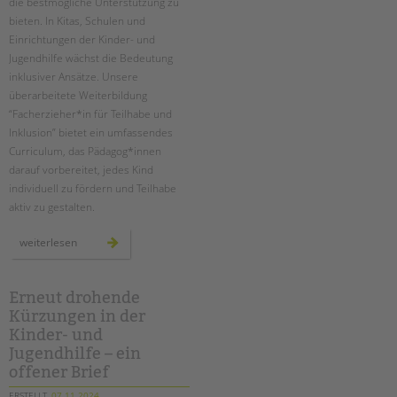
die bestmögliche Unterstützung zu
bieten. In Kitas, Schulen und
Einrichtungen der Kinder- und
Jugendhilfe wächst die Bedeutung
inklusiver Ansätze. Unsere
überarbeitete Weiterbildung
“Facherzieher*in für Teilhabe und
Inklusion” bietet ein umfassendes
Curriculum, das Pädagog*innen
darauf vorbereitet, jedes Kind
individuell zu fördern und Teilhabe
aktiv zu gestalten.
neue
weiterlesen
zertifizierte
weiterbildung
zum*r
facherzieher*in
für
Erneut drohende
teilhabe
Kürzungen in der
und
inklusion
Kinder- und
Jugendhilfe – ein
offener Brief
ERSTELLT
07.11.2024