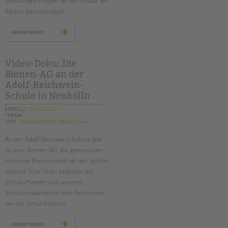
Musikvideo-Projekt an der Schule am
Park in Reinickendorf.
musikvideoprojekt
weiterlesen
„unser
song“
an
der
schule
Video-Doku: Die
am
Bienen-AG an der
park
Adolf-Reichwein-
Schule in Neukölln
ERSTELLT
06.05.2024
THEMA
VON
Barbara Brecht-Hadraschek
An der Adolf-Reichwein-Schule gibt
es eine Bienen-AG, die gemeinsam
mehrere Bienenvölker an der Schule
betreut. Eine Doku begleitet die
Schüler*innen und unseren
Schulsozialarbeiter Uwe Grohmann
bei der Schul-Imkerei.
video-
weiterlesen