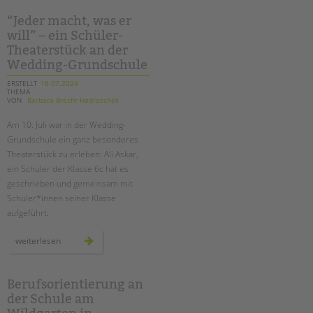
garten-
ag
für
“Jeder macht, was er
mehr
will” – ein Schüler-
grün
auf
Theaterstück an der
dem
schulhof
Wedding-Grundschule
ERSTELLT
16.07.2024
THEMA
VON
Barbara Brecht-Hadraschek
Am 10. Juli war in der Wedding-
Grundschule ein ganz besonderes
Theaterstück zu erleben: Ali Askar,
ein Schüler der Klasse 6c hat es
geschrieben und gemeinsam mit
Schüler*innen seiner Klasse
aufgeführt.
“jeder
weiterlesen
macht,
was
er
will”
–
Berufsorientierung an
ein
der Schule am
schüler-
theaterstück