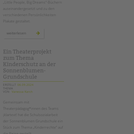
„Little People, Big Dreams"-Büchern
auseinandergesetzt und zu den
verschiedenen Persönlichkeiten
Plakate gestaltet.
„little
weiterlesen
people
big
dreams“:
plakatausstellung
an
Ein Theaterprojekt
der
zum Thema
sonnenblumen
grundschule
Kinderschutz an der
Sonnenblumen-
Grundschule
ERSTELLT
06.09.2024
THEMA
VON
Vanessa Karch
Gemeinsam mit
Theaterpädagog*innen des Teams
¡klartext! hat die Schulsozialarbeit
der Sonnenblumen Grundschule ein
Stück zum Thema „Kinderrechte“ auf
die Beine gestellt.