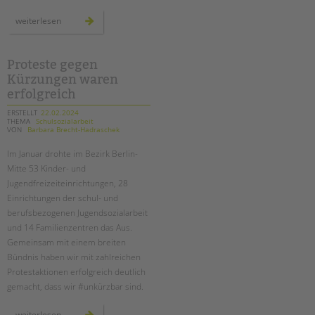
neue
weiterlesen
weiterbildung
zur
schulischen
inklusionsassistent*in
Proteste gegen
Kürzungen waren
erfolgreich
ERSTELLT
22.02.2024
THEMA
Schulsozialarbeit
VON
Barbara Brecht-Hadraschek
Im Januar drohte im Bezirk Berlin-
Mitte 53 Kinder- und
Jugendfreizeiteinrichtungen, 28
Einrichtungen der schul- und
berufsbezogenen Jugendsozialarbeit
und 14 Familienzentren das Aus.
Gemeinsam mit einem breiten
Bündnis haben wir mit zahlreichen
Protestaktionen erfolgreich deutlich
gemacht, dass wir #unkürzbar sind.
proteste
weiterlesen