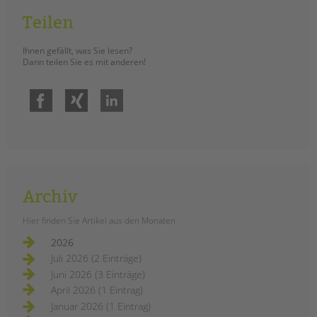
Am 15. Januar wurde gemeinsam ein
Teilen
an Berliner Schulen einzigartiger
Planetenpfad eröffnet. ­Vor Ort waren
Ihnen gefällt, was Sie lesen?
Dann teilen Sie es mit anderen!
unsere Schulsozialarbeiter*innen
der Schulstation Oase als
Initiator*innen des Projektes, die
Facebook
Xing
LinkedIn
Schüler*innen der Klasse 4b, die
Schulleiterin Elisabeth Wedeu,
Elternvertreter*innen, Lehrer*innen
sowie leitende Vertreter*innen aus
dem Bezirksamt.
Archiv
einweihung
weiterlesen
Hier finden Sie Artikel aus den Monaten
des
planetenpfades
2026
an
der
Juli 2026 (2 Einträge)
ludwig-
Drohende
cauer-
Juni 2026 (3 Einträge)
Schließungen von
grundschule
April 2026 (1 Eintrag)
Einrichtungen in der
Januar 2026 (1 Eintrag)
Kinder- und