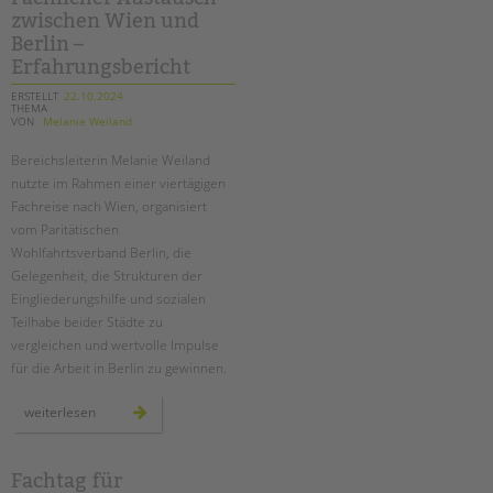
kita
zwischen Wien und
tietzenweg
in
Berlin –
steglitz-
zehlendorf
Erfahrungsbericht
ERSTELLT
22.10.2024
THEMA
VON
Melanie Weiland
Bereichsleiterin Melanie Weiland
nutzte im Rahmen einer viertägigen
Fachreise nach Wien, organisiert
vom Paritätischen
Wohlfahrtsverband Berlin, die
Gelegenheit, die Strukturen der
Eingliederungshilfe und sozialen
Teilhabe beider Städte zu
vergleichen und wertvolle Impulse
für die Arbeit in Berlin zu gewinnen.
fachlicher
weiterlesen
austausch
zwischen
wien
und
berlin
Fachtag für
–