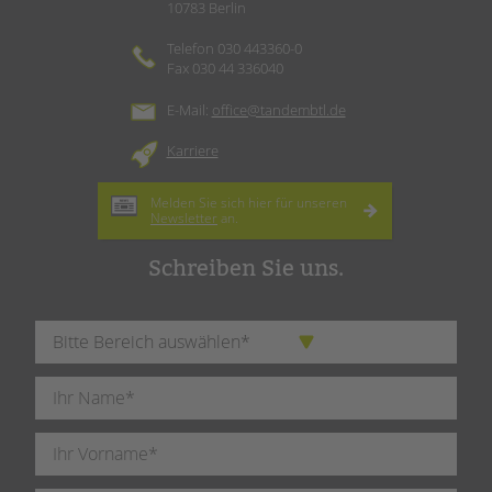
10783 Berlin
Telefon 030 443360-0
Fax 030 44 336040
E-Mail:
office@tandembtl.de
Karriere
Melden Sie sich hier für unseren
Newsletter
an.
Schreiben Sie uns.