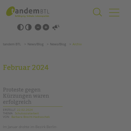
Zum
Navigation
Inhalt
überspringen
springen
Navigation
Barrierefrei-
überspringen
Einstellungen
überspringen
ANGEBOTE
tandem BTL
News/Blog
News/Blog
Archiv
KITA & FRÜHE HILFEN
SCHULE & GANZTAG
Februar 2024
Grundschulen
Oberschulen
Förderzentren
Proteste gegen
Kollegs
Kürzungen waren
erfolgreich
EFöB
Schulbezogene Sozialarbeit
ERSTELLT
22.02.2024
THEMA
Schulsozialarbeit
Tagesgruppen
VON
Barbara Brecht-Hadraschek
HILFEN ZUR ERZIEHUNG
Im Januar drohte im Bezirk Berlin-