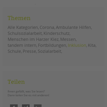
das
weiterlesen
tandem
magazin
2023
Themen
ist
da!
Alle Kategorien
Corona
Ambulante Hilfen
Schulsozialarbeit
Kinderschutz
Menschen im Harzer Kiez
Messen
tandem intern
Fortbildungen
Inklusion
Kita
Schule
Presse
Sozialarbeit
Teilen
Ihnen gefällt, was Sie lesen?
Dann teilen Sie es mit anderen!
Facebook
Xing
LinkedIn