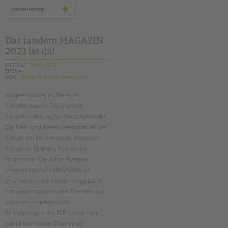
tandem international
in
weiterlesen
stillem
KARRIERE
gedenken
Stellenangebote
Das tandem MAGAZIN
tandem als Arbeitgeberin
2023 ist da!
ERSTELLT
06.02.2024
NEWS/BLOG
THEMA
VON
_Admin B.Brecht-Hadraschek
unkuerzbar
Kooperationen im Bereich
Briefe an Kai
Schulbezogene Sozialarbeit,
Sprachförderung für Vorschulkinder,
PRESSE
Die Näh- und Kreativwerkstatt an der
Schule am Mummelsoll, Inklusion
Magazin
mitten im Grünen, Führen als
KONTAKT
Profession: Die achte Ausgabe
unseres tandem MAGAZINs ist
Impressum
erschienen und wieder vollgepackt
Datenschutz
mit vielen spannenden Themen aus
Hinweisgebersystem
unseren Projekten und
Intranet
Einrichtungen. Als PDF schon hier
zum kostenlosen Download!