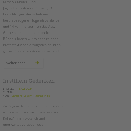
Suchen
Mitte 53 Kinder- und
Jugendfreizeiteinrichtungen, 28
EINGLIEDERUNGSHILFE
Einrichtungen der schul- und
berufsbezogenen Jugendsozialarbeit
BETREUTES WOHNEN
und 14 Familienzentren das Aus.
Gemeinsam mit einem breiten
TANDEM BTL AKADEMIE
Bündnis haben wir mit zahlreichen
Protestaktionen erfolgreich deutlich
Zertfikatskurse
gemacht, dass wir #unkürzbar sind.
Seminarkalender
Seminarräume
proteste
weiterlesen
gegen
kürzungen
waren
STADTTEILARBEIT
erfolgreich
In stillem Gedenken
PROFIL | LEITBILD
ERSTELLT
15.02.2024
THEMA
Bereiche im Überblick
VON
Barbara Brecht-Hadraschek
Kinder- und Jugendschutz
Zu Beginn des neuen Jahres mussten
Unsere Videos
wir uns von zwei sehr geschätzten
Gesellschafter VdK
Kolleg*innen plötzlich und
unerwartet verabschieden:
schoolcoach BTL