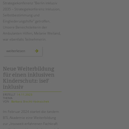
tandem international
Strategiekonferenz "Berlin inklusiv
2035 – Strategiekonferenz Inklusion,
KARRIERE
Selbstbestimmung und
Stellenangebote
Eingliederungshilfe" getroffen.
Unsere Bereichsleiterin der
tandem als Arbeitgeberin
Ambulanten Hilfen, Melanie Weiland,
NEWS/BLOG
war ebenfalls Teilnehmerin.
unkuerzbar
strategiekonferenz
weiterlesen
zu
Briefe an Kai
inklusion
und
eingliederungshilfe
Neue Weiterbildung
PRESSE
für einen inklusiven
Kinderschutz: iseF
Magazin
inklusiv
KONTAKT
ERSTELLT
14.11.2023
Impressum
THEMA
VON
Barbara Brecht-Hadraschek
Datenschutz
Im Februar 2024 startet die tandem
Hinweisgebersystem
BTL Akademie eine Weiterbildung
Intranet
zur „Insoweit erfahrenen Fachkraft