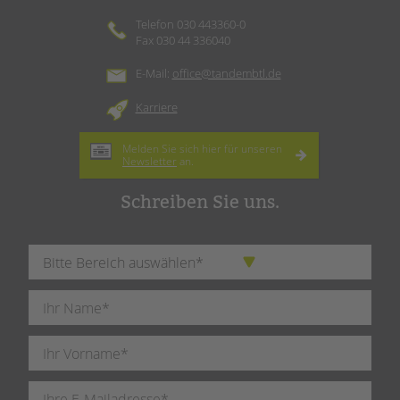
Telefon 030 443360-0
Fax 030 44 336040
E-Mail:
office@tandembtl.de
Karriere
Melden Sie sich hier für unseren
Newsletter
an.
Schreiben Sie uns.