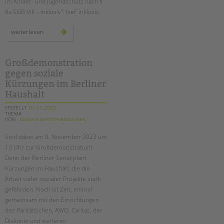
im Kinder- und Jugendschutz nach §
8a SGB VIII – inklusiv“: IseF inklusiv.
neue
weiterlesen
weiterbildung
für
einen
inklusiven
kinderschutz:
Großdemonstration
isef
gegen soziale
inklusiv
Kürzungen im Berliner
Haushalt
ERSTELLT
01.11.2023
THEMA
VON
Barbara Brecht-Hadraschek
Seid dabei am 8. November 2023 um
13 Uhr zur Großdemonstration!
Denn der Berliner Senat plant
Kürzungen im Haushalt, die die
Arbeit vieler sozialer Projekte stark
gefährden. Noch ist Zeit, einmal
gemeinsam mit den Einrichtungen
des Paritätischen, AWO, Caritas, der
Diakonie und weiteren