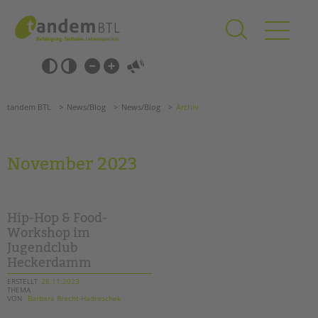
Zum
Navigation
Inhalt
überspringen
springen
Navigation
Barrierefrei-
überspringen
Einstellungen
überspringen
ANGEBOTE
tandem BTL
News/Blog
News/Blog
Archiv
KITA & FRÜHE HILFEN
SCHULE & GANZTAG
November 2023
Grundschulen
Oberschulen
Förderzentren
Hip-Hop & Food-
Kollegs
Workshop im
Jugendclub
EFöB
Heckerdamm
Schulbezogene Sozialarbeit
Tagesgruppen
ERSTELLT
28.11.2023
THEMA
VON
Barbara Brecht-Hadraschek
HILFEN ZUR ERZIEHUNG