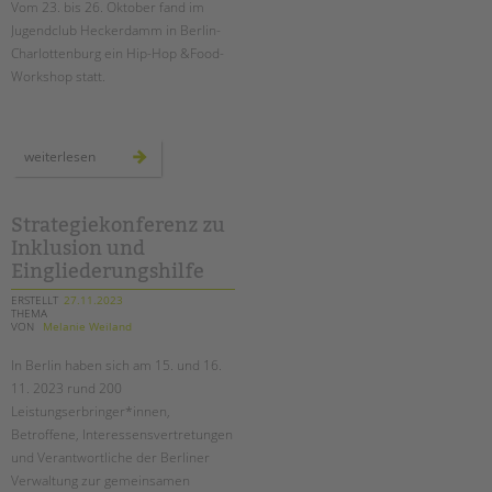
Vom 23. bis 26. Oktober fand im
Suchen
Jugendclub Heckerdamm in Berlin-
EINGLIEDERUNGSHILFE
Charlottenburg ein Hip-Hop &Food-
Workshop statt.
BETREUTES WOHNEN
TANDEM BTL AKADEMIE
hip-
weiterlesen
hop
Zertfikatskurse
&
food-
Seminarkalender
workshop
im
Strategiekonferenz zu
Seminarräume
jugendclub
Inklusion und
heckerdamm
Eingliederungshilfe
STADTTEILARBEIT
ERSTELLT
27.11.2023
THEMA
PROFIL | LEITBILD
VON
Melanie Weiland
Bereiche im Überblick
In Berlin haben sich am 15. und 16.
Kinder- und Jugendschutz
11. 2023 rund 200
Leistungserbringer*innen,
Unsere Videos
Betroffene, Interessensvertretungen
Gesellschafter VdK
und Verantwortliche der Berliner
schoolcoach BTL
Verwaltung zur gemeinsamen