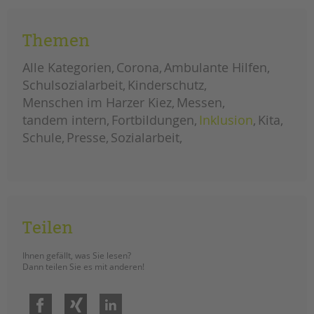
Bündnispartner*innen ein klares
Zeichen zu setzen.
Themen
großdemonstration
weiterlesen
gegen
Alle Kategorien
Corona
Ambulante Hilfen
soziale
kürzungen
Schulsozialarbeit
Kinderschutz
im
berliner
Menschen im Harzer Kiez
Messen
haushalt
tandem intern
Fortbildungen
Inklusion
Kita
Schule
Presse
Sozialarbeit
Teilen
Ihnen gefällt, was Sie lesen?
Dann teilen Sie es mit anderen!
Facebook
Xing
LinkedIn