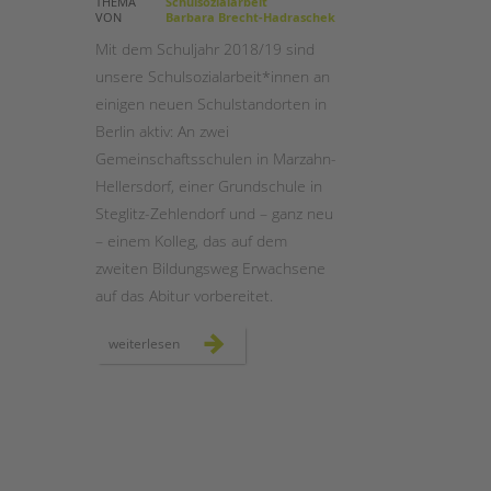
THEMA
Schulsozialarbeit
VON
Barbara Brecht-Hadraschek
STADTTEILARBEIT
Mit dem Schuljahr 2018/19 sind
unsere Schulsozialarbeit*innen an
einigen neuen Schulstandorten in
Berlin aktiv: An zwei
Gemeinschaftsschulen in Marzahn-
Hellersdorf, einer Grundschule in
Steglitz-Zehlendorf und – ganz neu
– einem Kolleg, das auf dem
zweiten Bildungsweg Erwachsene
auf das Abitur vorbereitet.
schulsozialarbeit:
weiterlesen
neue
schulstandorte
in
berlin
2018/19