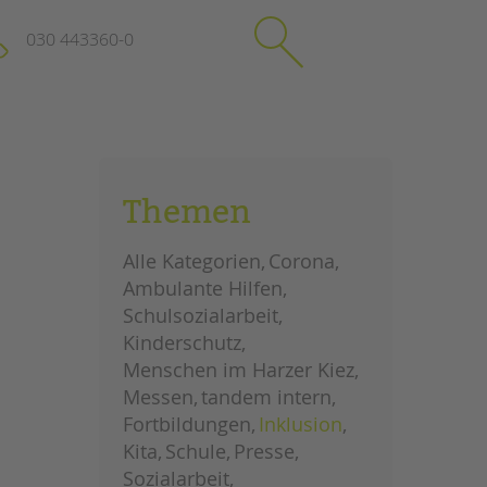
030 443360-0
schließen
KONTAKT
Themen
Suchen
e
Impressum
Alle Kategorien
Corona
itgeberin
Datenschutz
Ambulante Hilfen
Hinweisgebersystem
Schulsozialarbeit
Intranet
Kinderschutz
Menschen im Harzer Kiez
Messen
tandem intern
Fortbildungen
Inklusion
Kita
Schule
Presse
Sozialarbeit