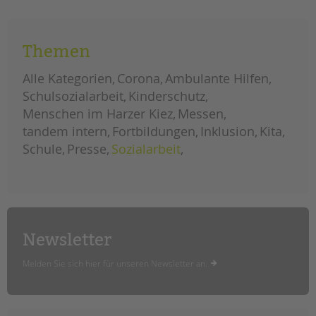
tandem international
ein
filmabend
und
KARRIERE
eine
debatte
Themen
Stellenangebote
über
die
tandem als Arbeitgeberin
zukunft
Alle Kategorien
der
Corona
Ambulante Hilfen
jugendhilfe
NEWS/BLOG
in
Schulsozialarbeit
Kinderschutz
berlin
Menschen im Harzer Kiez
Messen
unkuerzbar
tandem intern
Fortbildungen
Inklusion
Kita
Briefe an Kai
Schule
Presse
Sozialarbeit
PRESSE
Magazin
KONTAKT
Newsletter
Impressum
Datenschutz
Melden Sie sich hier für unseren Newsletter an.
Hinweisgebersystem
Intranet