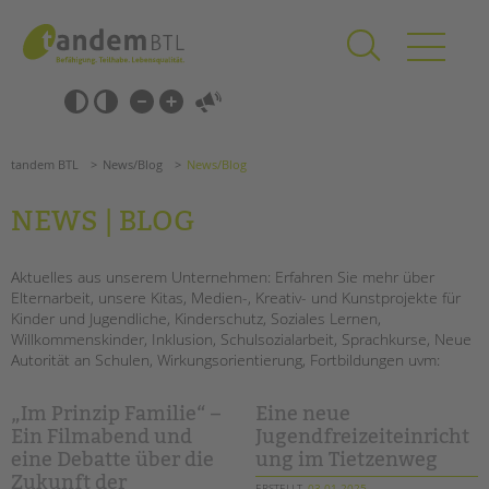
Zum
Navigation
Inhalt
überspringen
springen
Navigation
Barrierefrei-
überspringen
Einstellungen
überspringen
ANGEBOTE
tandem BTL
News/Blog
News/Blog
KITA & FRÜHE HILFEN
NEWS | BLOG
SCHULE & GANZTAG
Grundschulen
Aktuelles aus unserem Unternehmen: Erfahren Sie mehr über
Elternarbeit, unsere Kitas, Medien-, Kreativ- und Kunstprojekte für
Oberschulen
Kinder und Jugendliche, Kinderschutz, Soziales Lernen,
Förderzentren
Willkommenskinder, Inklusion, Schulsozialarbeit, Sprachkurse, Neue
Kollegs
Autorität an Schulen, Wirkungsorientierung, Fortbildungen uvm:
EFöB
Schulbezogene Sozialarbeit
„Im Prinzip Familie“ –
Eine neue
Tagesgruppen
Ein Filmabend und
Jugendfreizeiteinricht
eine Debatte über die
ung im Tietzenweg
HILFEN ZUR ERZIEHUNG
Zukunft der
Suchen
ERSTELLT
03.01.2025