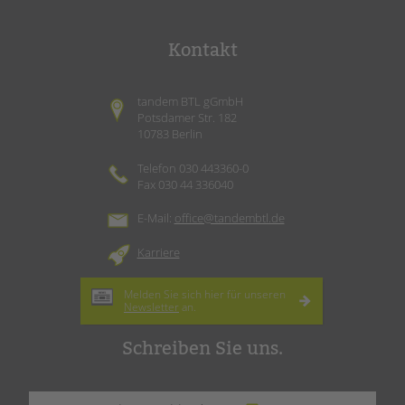
Kontakt
tandem BTL gGmbH
Potsdamer Str. 182
10783 Berlin
Telefon 030 443360-0
Fax 030 44 336040
E-Mail:
office@tandembtl.de
Karriere
Melden Sie sich hier für unseren
Newsletter
an.
Schreiben Sie uns.