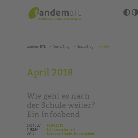
Zum
Navigation
Inhalt
überspringen
springen
Barrierefre
Einstellun
tandem BTL
News/Blog
News/Blog
Archiv
übersprin
Navigation
überspringen
SUCHE
tandem BTL
News/Blog
News/Blog
Archiv
ANGEBOTE
April 2018
KITA & FRÜHE HILFEN
HILFEN ZUR ERZIE
SCHULE & GANZTAG
EINGLIEDERUNGSHI
Wie geht es nach
Grundschulen
BETREUTES WOHNE
Oberschulen
der Schule weiter?
Förderzentren
Ein Infoabend
TANDEM BTL AKADE
Kollegs
EFöB
Zertfikatskurse
ERSTELLT
16.04.2018
Schulbezogene Sozialarbeit
THEMA
Schulsozialarbeit
Seminarkalender
VON
Barbara Brecht-Hadraschek
Tagesgruppen
Seminarräume