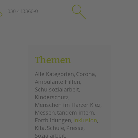
030 443360-0
schließen
KONTAKT
Themen
Suchen
e
Impressum
Alle Kategorien
Corona
itgeberin
Datenschutz
Ambulante Hilfen
Hinweisgebersystem
Schulsozialarbeit
Intranet
Kinderschutz
Menschen im Harzer Kiez
Messen
tandem intern
Fortbildungen
Inklusion
Kita
Schule
Presse
Sozialarbeit