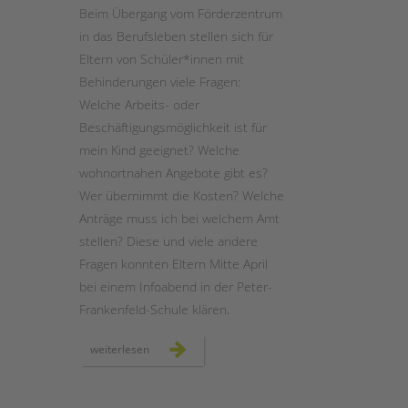
Beim Übergang vom Förderzentrum
in das Berufsleben stellen sich für
STADTTEILARBEIT
Eltern von Schüler*innen mit
Behinderungen viele Fragen:
Welche Arbeits- oder
Beschäftigungsmöglichkeit ist für
mein Kind geeignet? Welche
wohnortnahen Angebote gibt es?
Wer übernimmt die Kosten? Welche
Anträge muss ich bei welchem Amt
stellen? Diese und viele andere
Fragen konnten Eltern Mitte April
bei einem Infoabend in der Peter-
Frankenfeld-Schule klären.
wie
weiterlesen
geht
es
nach
der
schule