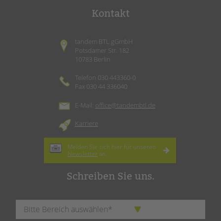
Kontakt
tandem BTL gGmbH
Potsdamer Str. 182
10783 Berlin
Telefon 030 443360-0
Fax 030 44 336040
E-Mail:
office@tandembtl.de
Karriere
Melden Sie sich hier für unseren
Newsletter
an.
Schreiben Sie uns.