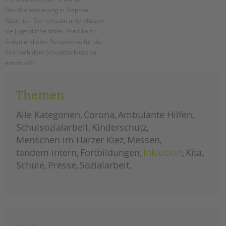
tandem international
Berufsorientierung in Treptow-
KARRIERE
Köpenick. Gemeinsam unterstützen
sie Jugendliche dabei, Praktika zu
Stellenangebote
finden und eine Perspektive für die
tandem als Arbeitgeberin
Zeit nach dem Schulabschluss zu
entwickeln.
NEWS/BLOG
berufsorientierung
weiterlesen
unkuerzbar
an
Themen
der
Briefe an Kai
schule
am
Alle Kategorien
wildgarten
Corona
Ambulante Hilfen
in
PRESSE
kooperation
Schulsozialarbeit
Kinderschutz
mit
outreach
Menschen im Harzer Kiez
Messen
Magazin
tandem intern
Fortbildungen
Inklusion
Kita
KONTAKT
Schule
Presse
Sozialarbeit
Impressum
Datenschutz
Hinweisgebersystem
Intranet