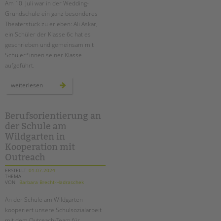
Am 10. Juli war in der Wedding-
Grundschule ein ganz besonderes
EINGLIEDERUNGSHILFE
Theaterstück zu erleben: Ali Askar,
ein Schüler der Klasse 6c hat es
BETREUTES WOHNEN
geschrieben und gemeinsam mit
Schüler*innen seiner Klasse
TANDEM BTL AKADEMIE
aufgeführt.
Zertfikatskurse
“jeder
weiterlesen
macht,
Seminarkalender
was
er
Seminarräume
will”
–
Berufsorientierung an
ein
STADTTEILARBEIT
der Schule am
schüler-
theaterstück
Wildgarten in
an
der
Kooperation mit
PROFIL | LEITBILD
wedding-
grundschule
Outreach
Bereiche im Überblick
ERSTELLT
01.07.2024
Kinder- und Jugendschutz
THEMA
VON
Barbara Brecht-Hadraschek
Unsere Videos
Gesellschafter VdK
An der Schule am Wildgarten
kooperiert unsere Schulsozialarbeit
schoolcoach BTL
mit dem Outreach-Team für