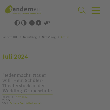
Zum
Navigation
Inhalt
überspringen
springen
Navigation
Barrierefrei-
überspringen
Einstellungen
überspringen
ANGEBOTE
tandem BTL
News/Blog
News/Blog
Archiv
KITA & FRÜHE HILFEN
SCHULE & GANZTAG
Juli 2024
Grundschulen
Oberschulen
Förderzentren
“Jeder macht, was er
Kollegs
will” – ein Schüler-
Theaterstück an der
EFöB
Wedding-Grundschule
Schulbezogene Sozialarbeit
Tagesgruppen
ERSTELLT
16.07.2024
THEMA
VON
Barbara Brecht-Hadraschek
HILFEN ZUR ERZIEHUNG
Suchen