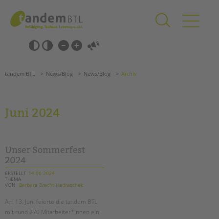
Zum
Navigation
Inhalt
überspringen
springen
Navigation
Barrierefrei-
überspringen
Einstellungen
überspringen
ANGEBOTE
tandem BTL
News/Blog
News/Blog
Archiv
KITA & FRÜHE HILFEN
SCHULE & GANZTAG
Juni 2024
Grundschulen
Oberschulen
Förderzentren
Unser Sommerfest
Kollegs
2024
EFöB
ERSTELLT
14.06.2024
THEMA
Schulbezogene Sozialarbeit
VON
Barbara Brecht-Hadraschek
Tagesgruppen
Am 13. Juni feierte die tandem BTL
HILFEN ZUR ERZIEHUNG
mit rund 270 Mitarbeiter*innen ein