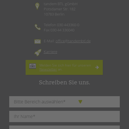
tandem BTL gGmbH
Potsdamer Str. 182
10783 Berlin
Telefon 030 443360-0
Fax 030 44 336040
E-Mail:
office@tandembtl.de
Karriere
Melden Sie sich hier für unseren
Newsletter
an.
Schreiben Sie uns.