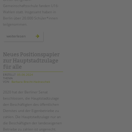
tandem international
Gemeinschaftsschule fanden U16-
KARRIERE
Wahlen statt. Insgesamt haben in
Berlin über 20.000 Schüler*innen
Stellenangebote
teilgenommen.
tandem als Arbeitgeberin
u16
weiterlesen
NEWS/BLOG
europawahl
an
der
schule
unkuerzbar
am
Neues Positionspapier
schloss
Briefe an Kai
zur Hauptstadtzulage
für alle
PRESSE
ERSTELLT
05.06.2024
THEMA
VON
Barbara Brecht-Hadraschek
Magazin
KONTAKT
2020 hat der Berliner Senat
beschlossen, die Hauptstadtzulage
Impressum
den Beschäftigten des öffentlichen
Datenschutz
Dienstes und der Eigenbetriebe zu
Hinweisgebersystem
zahlen. Die Hauptstadtzulage nur an
Intranet
die Beschäftigten der landeseigenen
Betriebe zu zahlen ist ungerecht.