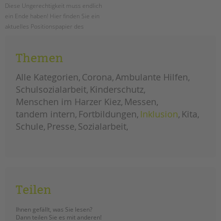
Diese Ungerechtigkeit muss endlich
ein Ende haben! Hier finden Sie ein
aktuelles Positionspapier des
Paritätischen Wohlfahrtsverbandes
LV Berlin e.V. zur Hauptstadtzulage
Themen
für alle!
Alle Kategorien
Corona
Ambulante Hilfen
neues
weiterlesen
positionspapier
Schulsozialarbeit
Kinderschutz
zur
hauptstadtzulage
Menschen im Harzer Kiez
Messen
für
alle
tandem intern
Fortbildungen
Inklusion
Kita
Schule
Presse
Sozialarbeit
Teilen
Ihnen gefällt, was Sie lesen?
Dann teilen Sie es mit anderen!