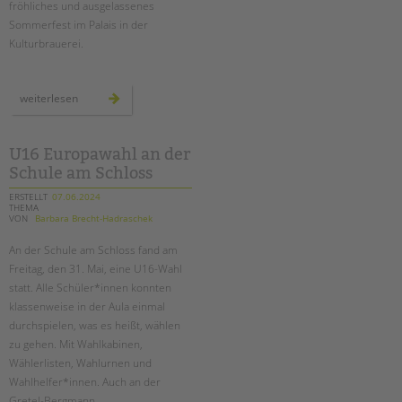
Suchen
fröhliches und ausgelassenes
Sommerfest im Palais in der
EINGLIEDERUNGSHILFE
Kulturbrauerei.
BETREUTES WOHNEN
unser
weiterlesen
sommerfest
TANDEM BTL AKADEMIE
2024
Zertfikatskurse
U16 Europawahl an der
Seminarkalender
Schule am Schloss
Seminarräume
ERSTELLT
07.06.2024
THEMA
VON
Barbara Brecht-Hadraschek
STADTTEILARBEIT
An der Schule am Schloss fand am
PROFIL | LEITBILD
Freitag, den 31. Mai, eine U16-Wahl
statt. Alle Schüler*innen konnten
Bereiche im Überblick
klassenweise in der Aula einmal
Kinder- und Jugendschutz
durchspielen, was es heißt, wählen
Unsere Videos
zu gehen. Mit Wahlkabinen,
Gesellschafter VdK
Wählerlisten, Wahlurnen und
Wahlhelfer*innen. Auch an der
schoolcoach BTL
Gretel-Bergmann