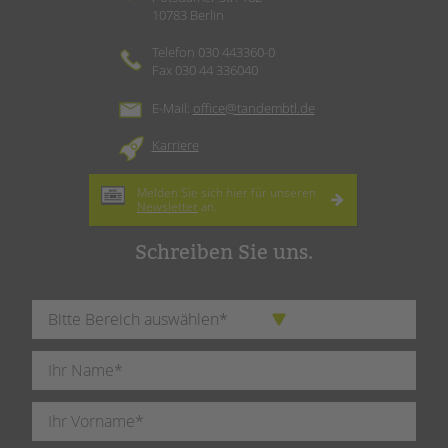
10783 Berlin
Telefon 030 443360-0
Fax 030 44 336040
E-Mail:
office@tandembtl.de
Karriere
Melden Sie sich hier für unseren
Newsletter
an.
Schreiben Sie uns.