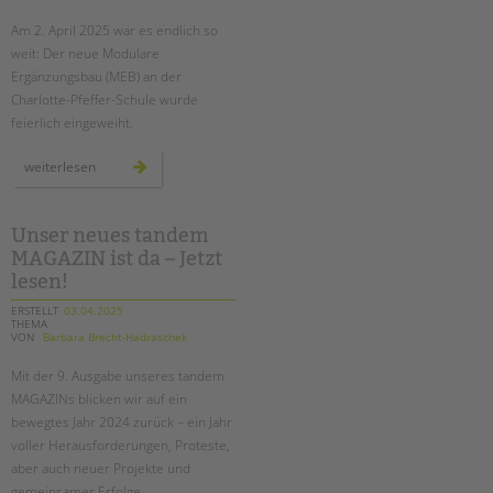
Am 2. April 2025 war es endlich so
EINGLIEDERUNGSHILFE
weit: Der neue Modulare
Ergänzungsbau (MEB) an der
BETREUTES WOHNEN
Charlotte-Pfeffer-Schule wurde
feierlich eingeweiht.
TANDEM BTL AKADEMIE
neuer
weiterlesen
Zertfikatskurse
modularer
ergänzungsbau
Seminarkalender
an
der
Seminarräume
charlotte-
Unser neues tandem
pfeffer-
MAGAZIN ist da – Jetzt
schule
feierlich
STADTTEILARBEIT
lesen!
eröffnet
ERSTELLT
03.04.2025
THEMA
PROFIL | LEITBILD
VON
Barbara Brecht-Hadraschek
Bereiche im Überblick
Mit der 9. Ausgabe unseres tandem
Kinder- und Jugendschutz
MAGAZINs blicken wir auf ein
Unsere Videos
bewegtes Jahr 2024 zurück – ein Jahr
Gesellschafter VdK
voller Herausforderungen, Proteste,
aber auch neuer Projekte und
schoolcoach BTL
gemeinsamer Erfolge.