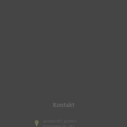
Kontakt
tandem BTL gGmbH
Potsdamer Str. 182