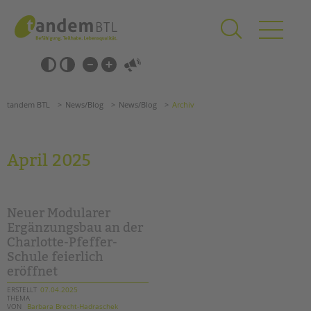
Zum
Navigation
Inhalt
überspringen
springen
Navigation
Barrierefrei-
überspringen
Einstellungen
überspringen
ANGEBOTE
tandem BTL
News/Blog
News/Blog
Archiv
KITA & FRÜHE HILFEN
SCHULE & GANZTAG
April 2025
Grundschulen
Oberschulen
Förderzentren
Neuer Modularer
Kollegs
Ergänzungsbau an der
Charlotte-Pfeffer-
EFöB
Schule feierlich
Schulbezogene Sozialarbeit
eröffnet
Tagesgruppen
ERSTELLT
07.04.2025
THEMA
HILFEN ZUR ERZIEHUNG
Suchen
VON
Barbara Brecht-Hadraschek