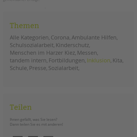
tandem international
unser
weiterlesen
KARRIERE
neues
tandem
Stellenangebote
magazin
Themen
ist
tandem als Arbeitgeberin
da
–
Alle Kategorien
Corona
Ambulante Hilfen
jetzt
NEWS/BLOG
lesen!
Schulsozialarbeit
Kinderschutz
Menschen im Harzer Kiez
Messen
unkuerzbar
tandem intern
Fortbildungen
Inklusion
Kita
Briefe an Kai
Schule
Presse
Sozialarbeit
PRESSE
Magazin
KONTAKT
Impressum
Teilen
Datenschutz
Hinweisgebersystem
Ihnen gefällt, was Sie lesen?
Dann teilen Sie es mit anderen!
Intranet