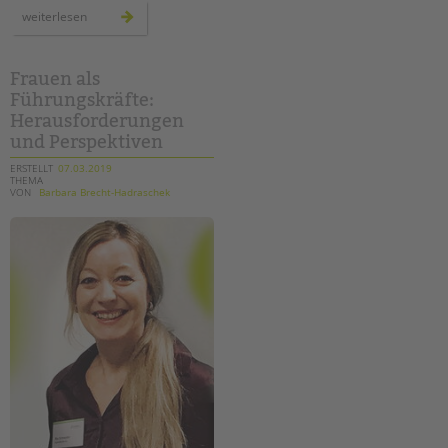
schulbibliotheken
weiterlesen
–
ein
wichtiger
baustein
zur
Frauen als
förderung
Führungskräfte:
von
lesekompetenz
Herausforderungen
und Perspektiven
ERSTELLT
07.03.2019
THEMA
VON
Barbara Brecht-Hadraschek