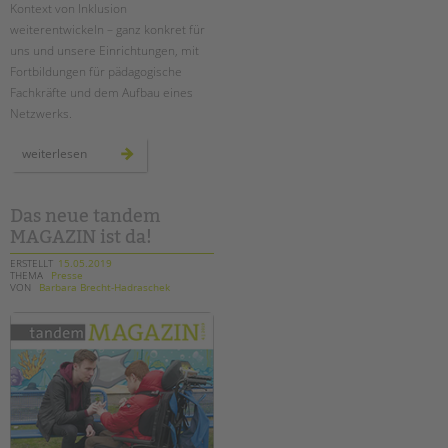
Kontext von Inklusion
weiterentwickeln – ganz konkret für
uns und unsere Einrichtungen, mit
Fortbildungen für pädagogische
Fachkräfte und dem Aufbau eines
Netzwerks.
neues
weiterlesen
projekt:
„inklusiver
kinderschutz“
Das neue tandem
MAGAZIN ist da!
ERSTELLT
15.05.2019
THEMA
Presse
VON
Barbara Brecht-Hadraschek