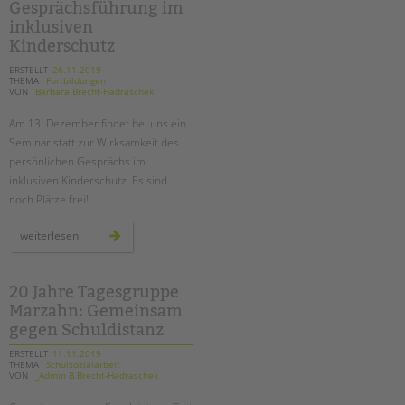
tandem international
Gesprächsführung im
inklusiven
KARRIERE
Kinderschutz
Stellenangebote
ERSTELLT
26.11.2019
THEMA
Fortbildungen
tandem als Arbeitgeberin
VON
Barbara Brecht-Hadraschek
NEWS/BLOG
Am 13. Dezember findet bei uns ein
Seminar statt zur Wirksamkeit des
unkuerzbar
persönlichen Gesprächs im
Briefe an Kai
inklusiven Kinderschutz. Es sind
noch Plätze frei!
PRESSE
seminar
weiterlesen
zur
gesprächsführung
Magazin
im
inklusiven
KONTAKT
kinderschutz
20 Jahre Tagesgruppe
Impressum
Marzahn: Gemeinsam
gegen Schuldistanz
Datenschutz
Hinweisgebersystem
ERSTELLT
11.11.2019
THEMA
Schulsozialarbeit
Intranet
VON
_Admin B.Brecht-Hadraschek