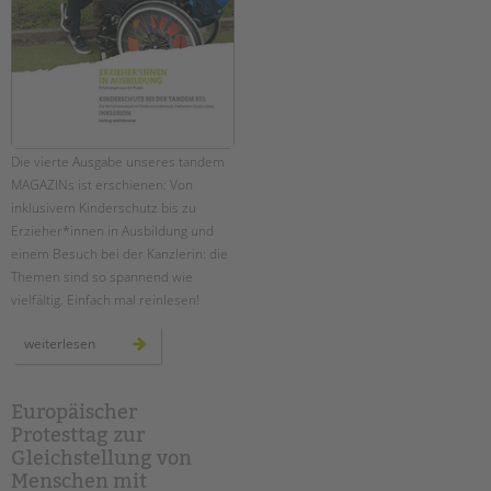
Die vierte Ausgabe unseres tandem
MAGAZINs ist erschienen: Von
inklusivem Kinderschutz bis zu
Erzieher*innen in Ausbildung und
einem Besuch bei der Kanzlerin: die
Themen sind so spannend wie
vielfältig. Einfach mal reinlesen!
das
weiterlesen
neue
tandem
magazin
ist
da!
Europäischer
Protesttag zur
Gleichstellung von
Menschen mit