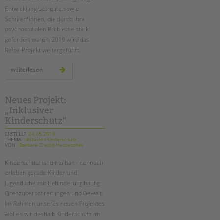
Entwicklung betreute sowie
Schüler*innen, die durch ihre
psychosozialen Probleme stark
gefordert waren. 2019 wird das
Reise-Projekt weitergeführt.
plastik
weiterlesen
im
meer
–
eine
inklusive
Neues Projekt:
türkeireise
„Inklusiver
Kinderschutz“
ERSTELLT
24.05.2019
THEMA
InklusionKinderschutz
VON
Barbara Brecht-Hadraschek
Kinderschutz ist unteilbar – dennoch
erleben gerade Kinder und
Jugendliche mit Behinderung häufig
Grenzüberschreitungen und Gewalt.
Im Rahmen unseres neuen Projektes
wollen wir deshalb Kinderschutz im