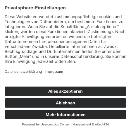
Mit dem Schuljahr 2018/19 sind
Juli 2025 (4 Einträge)
unsere Schulsozialarbeit*innen an
Juni 2025 (1 Eintrag)
einigen neuen Schulstandorten in
Mai 2025 (3 Einträge)
Berlin aktiv: An zwei
April 2025 (2 Einträge)
Gemeinschaftsschulen in Marzahn-
März 2025 (2 Einträge)
Hellersdorf, einer Grundschule in
Februar 2025 (3 Einträge)
Steglitz-Zehlendorf und – ganz neu –
Januar 2025 (3 Einträge)
einem Kolleg, das auf dem zweiten
Bildungsweg Erwachsene auf das
2024
Abitur vorbereitet.
Dezember 2024 (3 Einträge)
November 2024 (3 Einträge)
schulsozialarbeit:
weiterlesen
Oktober 2024 (2 Einträge)
neue
schulstandorte
September 2024 (5 Einträge)
in
berlin
Juli 2024 (2 Einträge)
2018/19
Juni 2024 (3 Einträge)
Mai 2024 (3 Einträge)
April 2024 (1 Eintrag)
X
März 2024 (2 Einträge)
Februar 2024 (3 Einträge)
Januar 2024 (2 Einträge)
2023