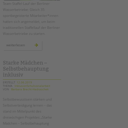
Team-Staffel-Lauf der Berliner
Wasserbetriebe: Gleich 35
sportbegeisterte Mitarbeiter*innen
hatten sich angemeldet, um beim
traditionellen Staffellauf der Berliner
Wasserbetriebe zu starten.
sieben
weiterlesen
tandem-
staffeln
beim
20.
lauf
Starke Mädchen –
der
Selbstbehauptung
berliner
wasserbetriebe
inklusiv
ERSTELLT
12.06.2019
THEMA
InklusionSchulsozialarbeit
VON
Barbara Brecht-Hadraschek
Selbstbewusstsein stärken und
Selbstverteidigung lernen – das
stand im Mittelpunkt des
dreiwöchigen Projektes „Starke
Mädchen – Selbstbehauptung