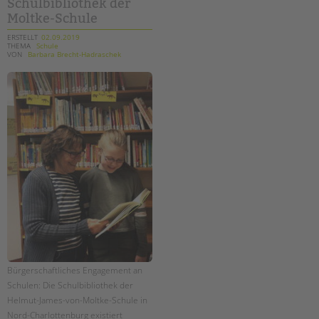
Schulbibliothek der
jungen
menschen
Moltke-Schule
und
ihre
familien!
ERSTELLT
02.09.2019
THEMA
Schule
VON
Barbara Brecht-Hadraschek
Bürgerschaftliches Engagement an
Schulen: Die Schulbibliothek der
Helmut-James-von-Moltke-Schule in
Nord-Charlottenburg existiert