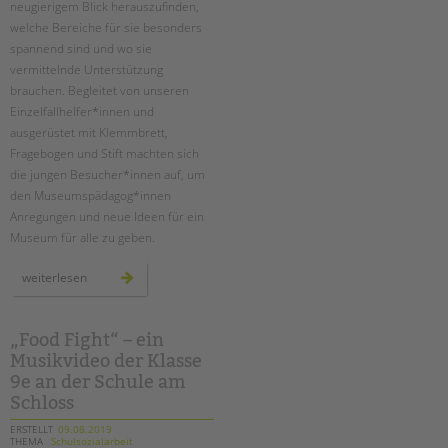
neugierigem Blick herauszufinden,
welche Bereiche für sie besonders
spannend sind und wo sie
vermittelnde Unterstützung
brauchen. Begleitet von unseren
Einzelfallhelfer*innen und
ausgerüstet mit Klemmbrett,
Fragebogen und Stift machten sich
die jungen Besucher*innen auf, um
den Museumspädagog*innen
Anregungen und neue Ideen für ein
Museum für alle zu geben.
ambulante
weiterlesen
hilfen:
deutsches
technikmuseum
inklusiv
„Food Fight“ – ein
Musikvideo der Klasse
9e an der Schule am
Schloss
ERSTELLT
09.08.2019
THEMA
Schulsozialarbeit