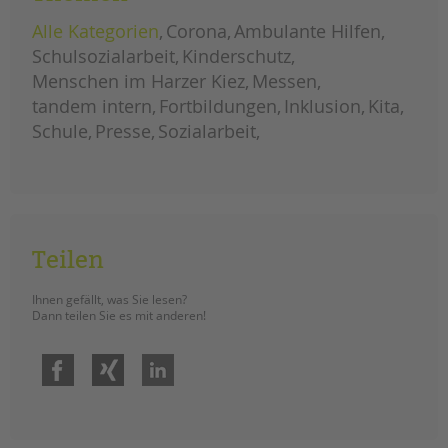
tandem international
Alle Kategorien
Corona
Ambulante Hilfen
KARRIERE
Schulsozialarbeit
Kinderschutz
Stellenangebote
Menschen im Harzer Kiez
Messen
tandem als Arbeitgeberin
tandem intern
Fortbildungen
Inklusion
Kita
Schule
Presse
Sozialarbeit
NEWS/BLOG
unkuerzbar
Briefe an Kai
PRESSE
Teilen
Magazin
Ihnen gefällt, was Sie lesen?
KONTAKT
Dann teilen Sie es mit anderen!
Impressum
Facebook
Xing
LinkedIn
Datenschutz
Hinweisgebersystem
Intranet