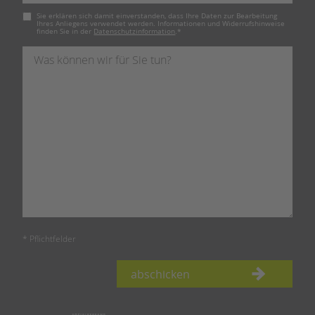
Pflichtfeld
Sie erklären sich damit einverstanden, dass Ihre Daten zur Bearbeitung
Ihres Anliegens verwendet werden. Informationen und Widerrufshinweise
finden Sie in der
Datenschutzinformation
.
*
* Pflichtfelder
abschicken