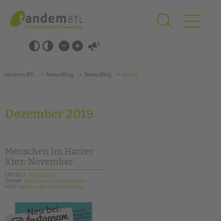
Zum
Navigation
Inhalt
überspringen
springen
Navigation
Barrierefrei-
überspringen
Einstellungen
überspringen
ANGEBOTE
tandem BTL
News/Blog
News/Blog
Archiv
KITA & FRÜHE HILFEN
SCHULE & GANZTAG
Dezember 2019
Grundschulen
Oberschulen
Förderzentren
Menschen im Harzer
Kollegs
Kiez: November
EFöB
ERSTELLT
03.12.2019
THEMA
Menschen im Harzer Kiez
Schulbezogene Sozialarbeit
VON
Barbara Brecht-Hadraschek
Tagesgruppen
HILFEN ZUR ERZIEHUNG
Suchen