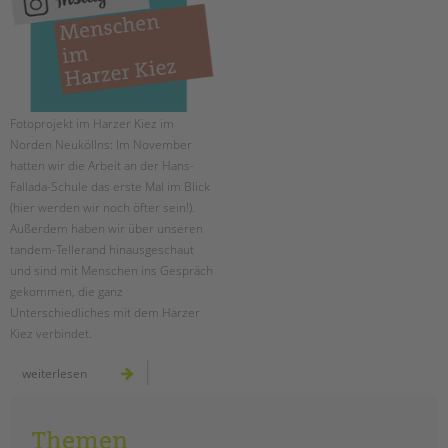
EINGLIEDERUNGSHILFE
BETREUTES WOHNEN
TANDEM BTL AKADEMIE
Fotoprojekt im Harzer Kiez im
Norden Neuköllns: Im November
Zertfikatskurse
hatten wir die Arbeit an der Hans-
Seminarkalender
Fallada-Schule das erste Mal im Blick
(hier werden wir noch öfter sein!).
Seminarräume
Außerdem haben wir über unseren
tandem-Tellerand hinausgeschaut
STADTTEILARBEIT
und sind mit Menschen ins Gespräch
gekommen, die ganz
PROFIL | LEITBILD
Unterschiedliches mit dem Harzer
Bereiche im Überblick
Kiez verbindet.
Kinder- und Jugendschutz
menschen
weiterlesen
Unsere Videos
im
harzer
Gesellschafter VdK
kiez:
november
schoolcoach BTL
Themen