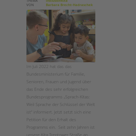
THEMA
InklusionKita
VON
Barbara Brecht-Hadraschek
STADTTEILARBEIT
Im Juli 2022 hat das das
Bundesministerium für Familie,
Senioren, Frauen und Jugend über
das Ende des sehr erfolgreichen
Bundesprogramms „Sprach-Kitas:
Weil Sprache der Schlüssel der Welt
ist“ informiert. Jetzt setzt sich eine
Petition für den Erhalt des
Programms ein. Seit zehn Jahren ist
unsere Kita Treptower Straße an