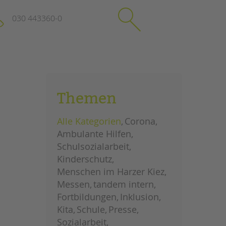
030 443360-0
schließen
KONTAKT
Themen
Suchen
e
Impressum
Alle Kategorien
Corona
itgeberin
Datenschutz
Ambulante Hilfen
Hinweisgebersystem
Schulsozialarbeit
Intranet
Kinderschutz
Menschen im Harzer Kiez
Messen
tandem intern
Fortbildungen
Inklusion
Kita
Schule
Presse
Sozialarbeit