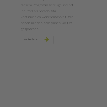
diesem Programm beteiligt und hat
ihr Profil als Sprach-Kita
kontinuierlich weiterentwickelt. Wir
haben mit den Kolleginnen vor Ort
gesprochen.
sprach-
weiterlesen
kitas
retten
–
vor
ort
in
der
kita
treptower
straße