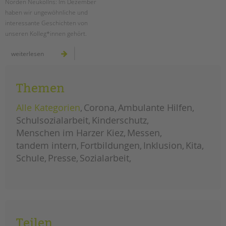
Norden Neuköllns: Im Dezember
haben wir ungewöhnliche und
interessante Geschichten von
unseren Kolleg*innen gehört.
menschen
weiterlesen
im
harzer
kiez:
dezember
Themen
Alle Kategorien
Corona
Ambulante Hilfen
Schulsozialarbeit
Kinderschutz
Menschen im Harzer Kiez
Messen
tandem intern
Fortbildungen
Inklusion
Kita
Schule
Presse
Sozialarbeit
Teilen