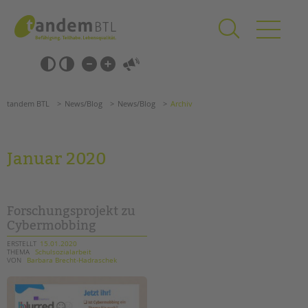
Zum
Navigation
Inhalt
überspringen
springen
Navigation
Barrierefrei-
überspringen
Einstellungen
überspringen
ANGEBOTE
tandem BTL
News/Blog
News/Blog
Archiv
KITA & FRÜHE HILFEN
SCHULE & GANZTAG
Januar 2020
Grundschulen
Oberschulen
Förderzentren
Forschungsprojekt zu
Kollegs
Cybermobbing
EFöB
ERSTELLT
15.01.2020
THEMA
Schulsozialarbeit
Schulbezogene Sozialarbeit
VON
Barbara Brecht-Hadraschek
Tagesgruppen
HILFEN ZUR ERZIEHUNG