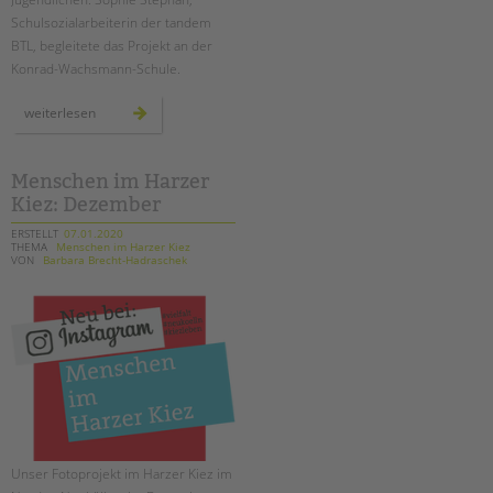
tandem international
Schulsozialarbeiterin der tandem
KARRIERE
BTL, begleitete das Projekt an der
Konrad-Wachsmann-Schule.
Stellenangebote
tandem als Arbeitgeberin
forschungsprojekt
weiterlesen
zu
cybermobbing
NEWS/BLOG
Menschen im Harzer
unkuerzbar
Kiez: Dezember
Briefe an Kai
ERSTELLT
07.01.2020
THEMA
Menschen im Harzer Kiez
VON
Barbara Brecht-Hadraschek
PRESSE
Magazin
KONTAKT
Impressum
Datenschutz
Hinweisgebersystem
Intranet
Unser Fotoprojekt im Harzer Kiez im