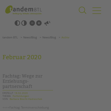
Zum
Navigation
Inhalt
überspringen
springen
Navigation
Barrierefrei-
überspringen
Einstellungen
überspringen
ANGEBOTE
tandem BTL
News/Blog
News/Blog
Archiv
KITA & FRÜHE HILFEN
SCHULE & GANZTAG
Februar 2020
Grundschulen
Oberschulen
Förderzentren
Fachtag: Wege zur
Kollegs
Erziehungs-
partnerschaft
EFöB
Schulbezogene Sozialarbeit
ERSTELLT
18.02.2020
THEMA
Fortbildungen
Tagesgruppen
VON
Barbara Brecht-Hadraschek
HILFEN ZUR ERZIEHUNG
++++Fachtag: Terminverschiebung