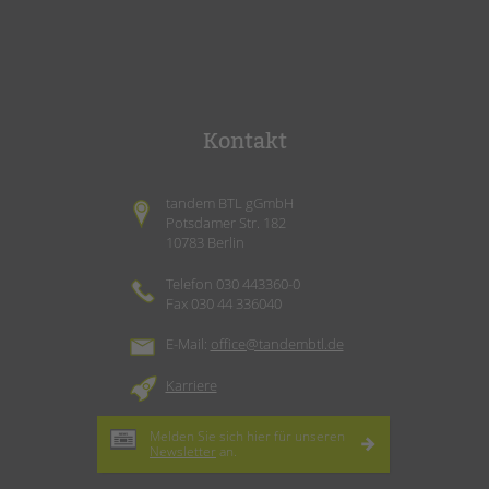
Kontakt
tandem BTL gGmbH
Potsdamer Str. 182
10783 Berlin
Telefon 030 443360-0
Fax 030 44 336040
E-Mail:
office@tandembtl.de
Karriere
Melden Sie sich hier für unseren
Newsletter
an.