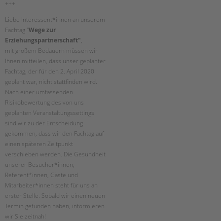
+++
Suchen
EINGLIEDERUNGSHILFE
Liebe Interessent*innen an unserem
Fachtag "
Wege zur
BETREUTES WOHNEN
Erziehungspartnerschaft"
,
mit großem Bedauern müssen wir
TANDEM BTL AKADEMIE
Ihnen mitteilen, dass unser geplanter
Fachtag, der für den 2. April 2020
Zertfikatskurse
geplant war, nicht stattfinden wird.
Seminarkalender
Nach einer umfassenden
Risikobewertung des von uns
Seminarräume
geplanten Veranstaltungssettings
sind wir zu der Entscheidung
STADTTEILARBEIT
gekommen, dass wir den Fachtag auf
einen späteren Zeitpunkt
PROFIL | LEITBILD
verschieben werden. Die Gesundheit
Bereiche im Überblick
unserer Besucher*innen,
Kinder- und Jugendschutz
Referent*innen, Gäste und
Mitarbeiter*innen steht für uns an
Unsere Videos
erster Stelle. Sobald wir einen neuen
Gesellschafter VdK
Termin gefunden haben, informieren
schoolcoach BTL
wir Sie zeitnah!