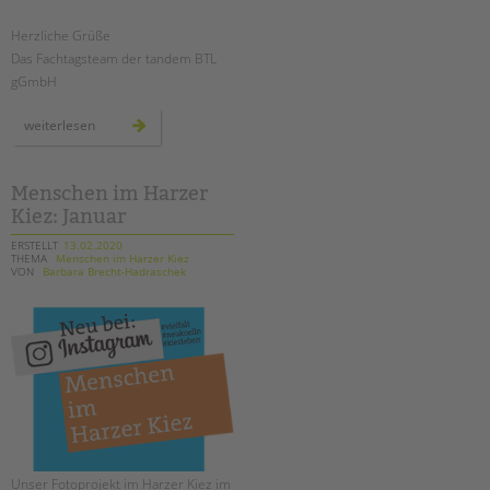
tandem international
Herzliche Grüße
KARRIERE
Das Fachtagsteam der tandem BTL
Stellenangebote
gGmbH
tandem als Arbeitgeberin
fachtag:
weiterlesen
wege
NEWS/BLOG
zur
erziehungs-
partnerschaft
unkuerzbar
Menschen im Harzer
Briefe an Kai
Kiez: Januar
ERSTELLT
13.02.2020
THEMA
Menschen im Harzer Kiez
PRESSE
VON
Barbara Brecht-Hadraschek
Magazin
KONTAKT
Impressum
Datenschutz
Hinweisgebersystem
Intranet
Unser Fotoprojekt im Harzer Kiez im