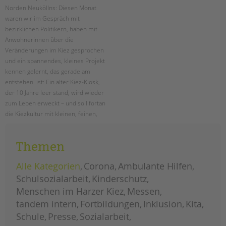
Norden Neuköllns: Diesen Monat
waren wir im Gespräch mit
bezirklichen Politikern, haben mit
Anwohnerinnen über die
Veränderungen im Kiez gesprochen
und ein spannendes, kleines Projekt
kennen gelernt, das gerade am
entstehen ist: Ein alter Kiez-Kiosk,
der 10 Jahre leer stand, wird wieder
zum Leben erweckt – und soll fortan
die Kiezkultur mit kleinen, feinen,
kreativen Ideen und Projekten
lebendiger machen. Mitmachen ist
Themen
ausdrücklich erwünscht!
Alle Kategorien
Corona
Ambulante Hilfen
menschen
weiterlesen
im
Schulsozialarbeit
Kinderschutz
harzer
kiez:
Menschen im Harzer Kiez
Messen
januar
tandem intern
Fortbildungen
Inklusion
Kita
Schule
Presse
Sozialarbeit