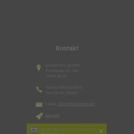
Kontakt
tandem BTL gGmbH
Potsdamer Str. 182
10783 Berlin
Telefon 030 443360-0
Fax 030 44 336040
E-Mail:
office@tandembtl.de
Karriere
Melden Sie sich hier für unseren
Newsletter
an.