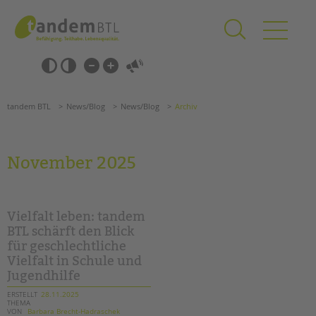
Zum
Navigation
Inhalt
überspringen
springen
Navigation
Barrierefrei-
überspringen
Einstellungen
überspringen
ANGEBOTE
tandem BTL
News/Blog
News/Blog
Archiv
KITA & FRÜHE HILFEN
SCHULE & GANZTAG
November 2025
Grundschulen
Oberschulen
Förderzentren
Vielfalt leben: tandem
Kollegs
BTL schärft den Blick
für geschlechtliche
EFöB
Vielfalt in Schule und
Schulbezogene Sozialarbeit
Jugendhilfe
Tagesgruppen
ERSTELLT
28.11.2025
THEMA
HILFEN ZUR ERZIEHUNG
Suchen
VON
Barbara Brecht-Hadraschek