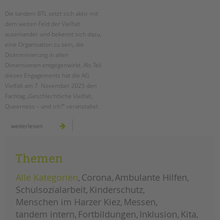
Die tandem BTL setzt sich aktiv mit
EINGLIEDERUNGSHILFE
dem weiten Feld der Vielfalt
auseinander und bekennt sich dazu,
BETREUTES WOHNEN
eine Organisation zu sein, die
Diskriminierung in allen
TANDEM BTL AKADEMIE
Dimensionen entgegenwirkt. Als Teil
dieses Engagements hat die AG
Zertfikatskurse
Vielfalt am 7. November 2025 den
Seminarkalender
Fachtag „Geschlechtliche Vielfalt,
Seminarräume
Queerness – und ich?“ veranstaltet.
STADTTEILARBEIT
vielfalt
weiterlesen
leben:
tandem
btl
PROFIL | LEITBILD
schärft
den
Themen
Bereiche im Überblick
blick
für
geschlechtliche
Kinder- und Jugendschutz
Alle Kategorien
Corona
Ambulante Hilfen
vielfalt
in
Unsere Videos
Schulsozialarbeit
Kinderschutz
schule
und
Gesellschafter VdK
Menschen im Harzer Kiez
Messen
jugendhilfe
schoolcoach BTL
tandem intern
Fortbildungen
Inklusion
Kita