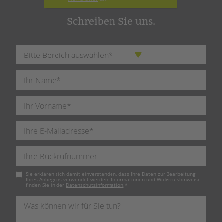
Schreiben Sie uns.
Pflichtfeld
Sie erklären sich damit einverstanden, dass Ihre Daten zur Bearbeitung
Ihres Anliegens verwendet werden. Informationen und Widerrufshinweise
finden Sie in der
Datenschutzinformation
.
*