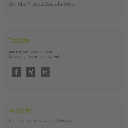
tandem international
Schule
Presse
Sozialarbeit
KARRIERE
Stellenangebote
tandem als Arbeitgeberin
NEWS/BLOG
Teilen
unkuerzbar
Ihnen gefällt, was Sie lesen?
Briefe an Kai
Dann teilen Sie es mit anderen!
Facebook
Xing
LinkedIn
PRESSE
Magazin
KONTAKT
Impressum
Datenschutz
Archiv
Hinweisgebersystem
Intranet
Hier finden Sie Artikel aus den Monaten