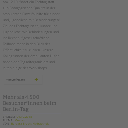
Suchen
Am 12.10. findet ein Fachtag statt
zur„Pädagogischen Qualität in der
EINGLIEDERUNGSHILFE
ambulanten Einzelfallhilfe für Kinder
und Jugendliche mit Behinderungen“.
BETREUTES WOHNEN
Ziel des Fachtags ist es, Kinder und
Jugendliche mit Behinderungen und
TANDEM BTL AKADEMIE
ihr Recht auf gesellschaftliche
Teilhabe mehr in den Blick der
Zertfikatskurse
Öffentlichkeit zu rücken. Unsere
Seminarkalender
Kolleg*innen der Ambulanten Hilfen
Seminarräume
haben den Tag mitorganisiert und
leiten einige der Workshops.
STADTTEILARBEIT
fachtag:
weiterlesen
pädagogische
PROFIL | LEITBILD
qualität
in
der
Bereiche im Überblick
ambulanten
Mehr als 4.500
einzelfallhilfe
Kinder- und Jugendschutz
Besucher*innen beim
Unsere Videos
Berlin-Tag
Gesellschafter VdK
ERSTELLT
04.10.2018
THEMA
Messen
schoolcoach BTL
VON
Barbara Brecht-Hadraschek