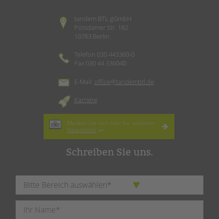
tandem BTL gGmbH
Potsdamer Str. 182
10783 Berlin
Telefon 030 443360-0
Fax 030 44 336040
E-Mail:
office@tandembtl.de
Karriere
Melden Sie sich hier für unseren
Newsletter
an.
Schreiben Sie uns.