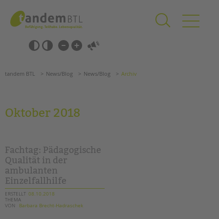
Zum
Navigation
Inhalt
überspringen
springen
Navigation
Barrierefrei-
überspringen
Einstellungen
überspringen
ANGEBOTE
tandem BTL
News/Blog
News/Blog
Archiv
KITA & FRÜHE HILFEN
SCHULE & GANZTAG
Oktober 2018
Grundschulen
Oberschulen
Förderzentren
Fachtag: Pädagogische
Kollegs
Qualität in der
ambulanten
EFöB
Einzelfallhilfe
Schulbezogene Sozialarbeit
Tagesgruppen
ERSTELLT
08.10.2018
THEMA
VON
Barbara Brecht-Hadraschek
HILFEN ZUR ERZIEHUNG