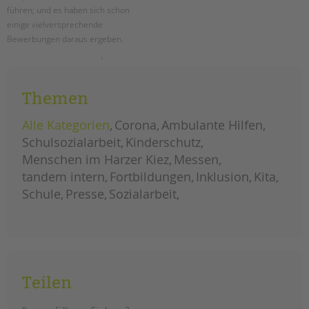
führen; und es haben sich schon
einige vielversprechende
Bewerbungen daraus ergeben.
mehr
weiterlesen
als
4.500
besucher*innen
Themen
beim
berlin-
tag
Alle Kategorien
Corona
Ambulante Hilfen
Schulsozialarbeit
Kinderschutz
Menschen im Harzer Kiez
Messen
tandem intern
Fortbildungen
Inklusion
Kita
Schule
Presse
Sozialarbeit
Teilen