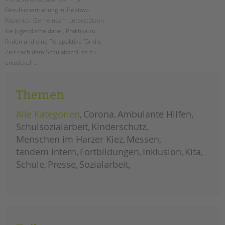
tandem international
Berufsorientierung in Treptow-
KARRIERE
Köpenick. Gemeinsam unterstützen
sie Jugendliche dabei, Praktika zu
Stellenangebote
finden und eine Perspektive für die
tandem als Arbeitgeberin
Zeit nach dem Schulabschluss zu
entwickeln.
NEWS/BLOG
berufsorientierung
weiterlesen
unkuerzbar
an
Themen
der
Briefe an Kai
schule
am
Alle Kategorien
wildgarten
Corona
Ambulante Hilfen
in
PRESSE
kooperation
Schulsozialarbeit
Kinderschutz
mit
outreach
Menschen im Harzer Kiez
Messen
Magazin
tandem intern
Fortbildungen
Inklusion
Kita
KONTAKT
Schule
Presse
Sozialarbeit
Impressum
Datenschutz
Hinweisgebersystem
Intranet