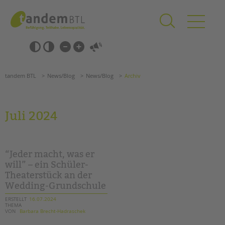
Zum
Navigation
Inhalt
überspringen
springen
Navigation
Barrierefrei-
überspringen
Einstellungen
überspringen
ANGEBOTE
tandem BTL
News/Blog
News/Blog
Archiv
KITA & FRÜHE HILFEN
SCHULE & GANZTAG
Juli 2024
Grundschulen
Oberschulen
Förderzentren
“Jeder macht, was er
Kollegs
will” – ein Schüler-
Theaterstück an der
EFöB
Wedding-Grundschule
Schulbezogene Sozialarbeit
Tagesgruppen
ERSTELLT
16.07.2024
THEMA
VON
Barbara Brecht-Hadraschek
HILFEN ZUR ERZIEHUNG
Suchen