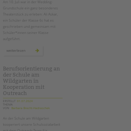
Am 10. Juli war in der Wedding-
Grundschule ein ganz besonderes
EINGLIEDERUNGSHILFE
Theaterstück zu erleben: Ali Askar,
ein Schüler der Klasse 6c hat es
BETREUTES WOHNEN
geschrieben und gemeinsam mit
Schüler*innen seiner Klasse
TANDEM BTL AKADEMIE
aufgeführt.
Zertfikatskurse
“jeder
weiterlesen
macht,
Seminarkalender
was
er
Seminarräume
will”
–
Berufsorientierung an
ein
STADTTEILARBEIT
der Schule am
schüler-
theaterstück
Wildgarten in
an
der
Kooperation mit
PROFIL | LEITBILD
wedding-
grundschule
Outreach
Bereiche im Überblick
ERSTELLT
01.07.2024
Kinder- und Jugendschutz
THEMA
VON
Barbara Brecht-Hadraschek
Unsere Videos
Gesellschafter VdK
An der Schule am Wildgarten
kooperiert unsere Schulsozialarbeit
schoolcoach BTL
mit dem Outreach-Team für