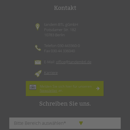
Kontakt
tandem BTL gGmbH
Potsdamer Str. 182
10783 Berlin
Telefon 030 443360-0
Fax 030 44 336040
E-Mail:
office@tandembtl.de
Karriere
Melden Sie sich hier für unseren
Newsletter
an.
Schreiben Sie uns.