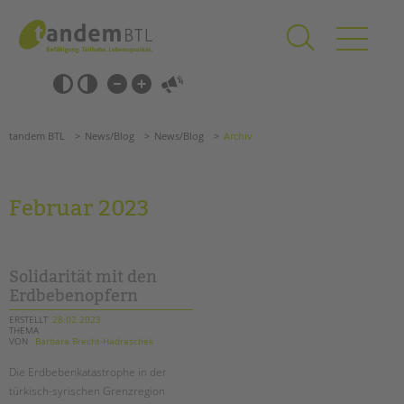
Zum
Navigation
Inhalt
überspringen
springen
Navigation
Barrierefrei-
überspringen
Einstellungen
überspringen
ANGEBOTE
tandem BTL
News/Blog
News/Blog
Archiv
KITA & FRÜHE HILFEN
SCHULE & GANZTAG
Februar 2023
Grundschulen
Oberschulen
Förderzentren
Solidarität mit den
Kollegs
Erdbebenopfern
EFöB
ERSTELLT
28.02.2023
THEMA
Schulbezogene Sozialarbeit
VON
Barbara Brecht-Hadraschek
Tagesgruppen
Die Erdbebenkatastrophe in der
HILFEN ZUR ERZIEHUNG
türkisch-syrischen Grenzregion