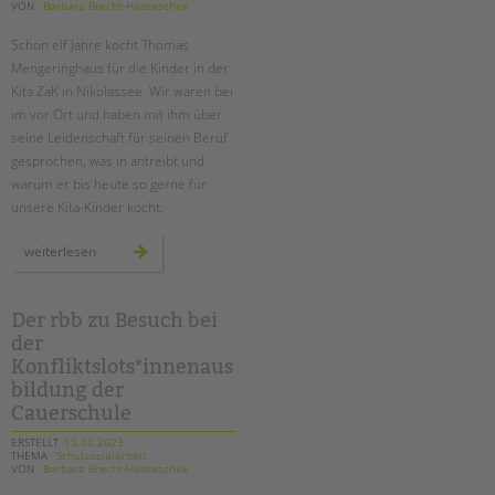
tandem international
VON
Barbara Brecht-Hadraschek
KARRIERE
Schon elf Jahre kocht Thomas
Mengeringhaus für die Kinder in der
Stellenangebote
Kita ZaK in Nikolassee. Wir waren bei
tandem als Arbeitgeberin
im vor Ort und haben mit ihm über
seine Leidenschaft für seinen Beruf
NEWS/BLOG
gesprochen, was in antreibt und
warum er bis heute so gerne für
unkuerzbar
unsere Kita-Kinder kocht.
Briefe an Kai
ein
weiterlesen
koch
PRESSE
für
alle
fälle:
thomas
Der rbb zu Besuch bei
Magazin
mengeringhaus
KONTAKT
der
in
der
Konfliktslots*innenaus
kita
Impressum
zak
bildung der
Datenschutz
Cauerschule
Hinweisgebersystem
ERSTELLT
15.02.2023
THEMA
Schulsozialarbeit
Intranet
VON
Barbara Brecht-Hadraschek