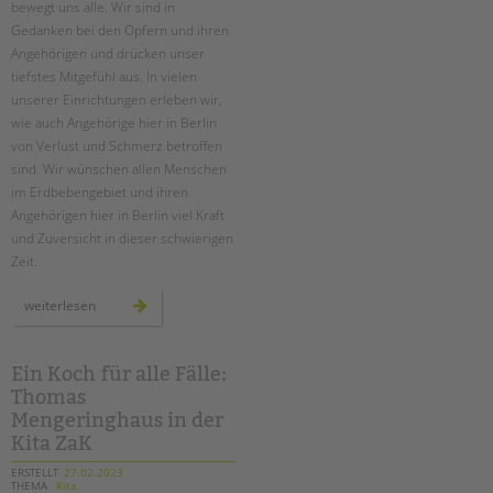
Suchen
bewegt uns alle. Wir sind in
Gedanken bei den Opfern und ihren
EINGLIEDERUNGSHILFE
Angehörigen und drücken unser
tiefstes Mitgefühl aus. In vielen
BETREUTES WOHNEN
unserer Einrichtungen erleben wir,
wie auch Angehörige hier in Berlin
TANDEM BTL AKADEMIE
von Verlust und Schmerz betroffen
sind. Wir wünschen allen Menschen
Zertfikatskurse
im Erdbebengebiet und ihren
Seminarkalender
Angehörigen hier in Berlin viel Kraft
Seminarräume
und Zuversicht in dieser schwierigen
Zeit.
STADTTEILARBEIT
solidarität
weiterlesen
mit
PROFIL | LEITBILD
den
erdbebenopfern
Bereiche im Überblick
Ein Koch für alle Fälle:
Kinder- und Jugendschutz
Thomas
Unsere Videos
Mengeringhaus in der
Kita ZaK
Gesellschafter VdK
schoolcoach BTL
ERSTELLT
27.02.2023
THEMA
Kita