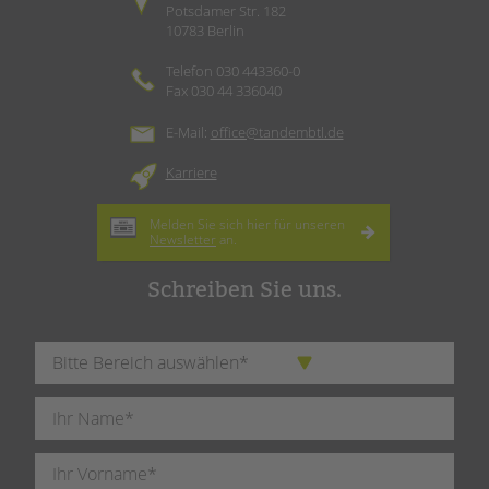
Potsdamer Str. 182
10783 Berlin
Telefon 030 443360-0
Fax 030 44 336040
E-Mail:
office@tandembtl.de
Karriere
Melden Sie sich hier für unseren
Newsletter
an.
Schreiben Sie uns.