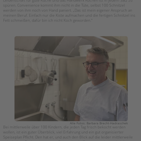
Leidenschaft für gute Küche und das Handwerk Kochen ist in jedem Satz zu
spüren. Convenience kommt ihm nicht in die Tüte, selbst 100 Schnitzel
werden von ihm noch von Hand paniert. „Das ist mein eigener Anspruch an
meinen Beruf. Einfach nur die Kiste aufmachen und die fertigen Schnitzel ins
Fett schmeißen, dafür bin ich nicht Koch geworden.“
Alle Fotos: Barbara Brecht-Hadraschek
Bei mittlerweile über 100 Kindern, die jeden Tag frisch bekocht werden
wollen, ist ein guter Überblick, viel Erfahrung und ein gut organisierter
Speiseplan Pflicht. Den hat er, und auch den Blick auf die leider mittlerweile