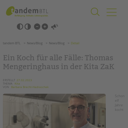
Zum
Navigation
Inhalt
überspringen
springen
Navigation
Barrierefrei-
überspringen
Einstellungen
überspringen
ANGEBOTE
tandem BTL
News/Blog
News/Blog
Detail
KITA & FRÜHE HILFEN
Ein Koch für alle Fälle: Thomas
SCHULE & GANZTAG
Mengeringhaus in der Kita ZaK
Grundschulen
Oberschulen
ERSTELLT
27.02.2023
THEMA
Kita
Förderzentren
VON
Barbara Brecht-Hadraschek
Kollegs
Schon
EFöB
elf
Jahre
Schulbezogene Sozialarbeit
kocht
Tagesgruppen
HILFEN ZUR ERZIEHUNG