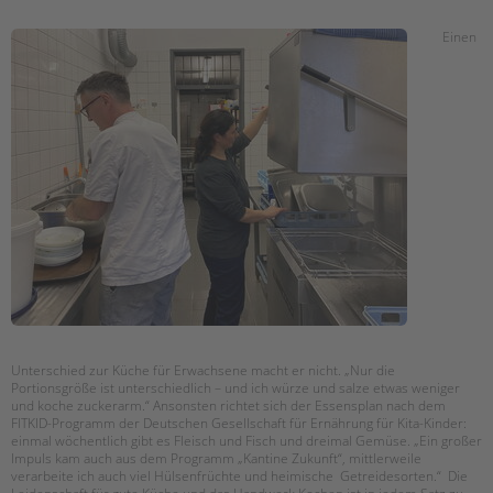
Einen
Unterschied zur Küche für Erwachsene macht er nicht. „Nur die
Portionsgröße ist unterschiedlich – und ich würze und salze etwas weniger
und koche zuckerarm.“ Ansonsten richtet sich der Essensplan nach dem
FITKID-Programm der Deutschen Gesellschaft für Ernährung für Kita-Kinder:
einmal wöchentlich gibt es Fleisch und Fisch und dreimal Gemüse. „Ein großer
Impuls kam auch aus dem Programm „Kantine Zukunft“, mittlerweile
verarbeite ich auch viel Hülsenfrüchte und heimische Getreidesorten.“ Die