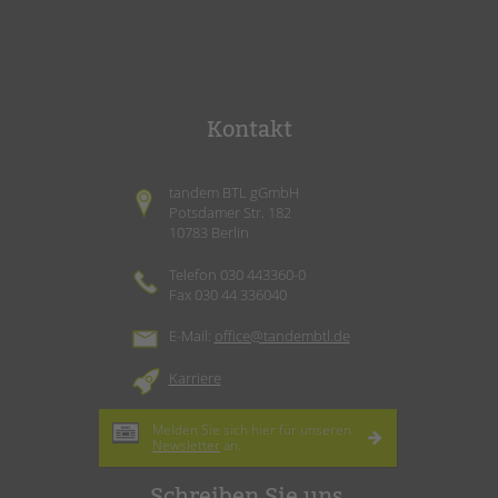
Kontakt
tandem BTL gGmbH
Potsdamer Str. 182
10783 Berlin
Telefon 030 443360-0
Fax 030 44 336040
E-Mail:
office@tandembtl.de
Karriere
Melden Sie sich hier für unseren
Newsletter
an.
Schreiben Sie uns.