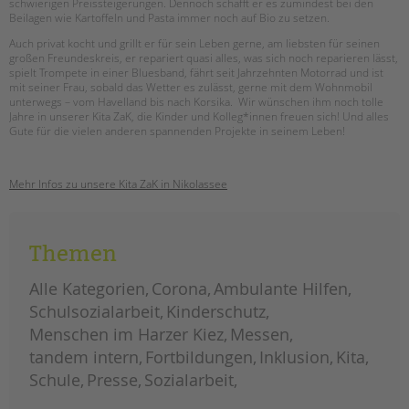
schwierigen Preissteigerungen. Dennoch schafft er es zumindest bei den
Beilagen wie Kartoffeln und Pasta immer noch auf Bio zu setzen.
Auch privat kocht und grillt er für sein Leben gerne, am liebsten für seinen
großen Freundeskreis, er repariert quasi alles, was sich noch reparieren lässt,
spielt Trompete in einer Bluesband, fährt seit Jahrzehnten Motorrad und ist
mit seiner Frau, sobald das Wetter es zulässt, gerne mit dem Wohnmobil
unterwegs – vom Havelland bis nach Korsika. Wir wünschen ihm noch tolle
Jahre in unserer Kita ZaK, die Kinder und Kolleg*innen freuen sich! Und alles
Gute für die vielen anderen spannenden Projekte in seinem Leben!
Mehr Infos zu unsere Kita ZaK in Nikolassee
Themen
Alle Kategorien
Corona
Ambulante Hilfen
Schulsozialarbeit
Kinderschutz
Menschen im Harzer Kiez
Messen
tandem intern
Fortbildungen
Inklusion
Kita
Schule
Presse
Sozialarbeit