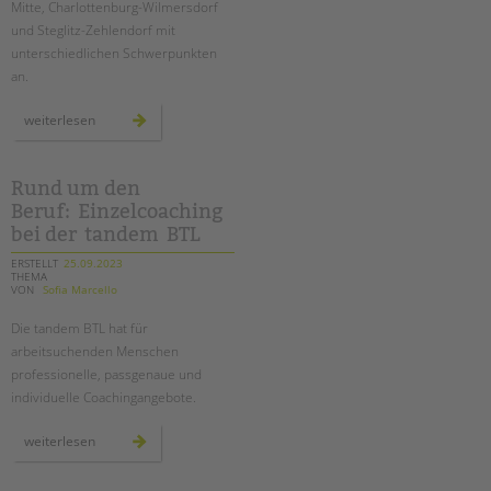
Mitte, Charlottenburg-Wilmersdorf
Suchen
und Steglitz-Zehlendorf mit
EINGLIEDERUNGSHILFE
unterschiedlichen Schwerpunkten
an.
BETREUTES WOHNEN
freie
weiterlesen
stellenangebote
TANDEM BTL AKADEMIE
nach
§
16i
Zertfikatskurse
sgb
Rund um den
ii
Seminarkalender
Beruf: Einzelcoaching
Seminarräume
bei der tandem BTL
ERSTELLT
25.09.2023
STADTTEILARBEIT
THEMA
VON
Sofia Marcello
PROFIL | LEITBILD
Die tandem BTL hat für
arbeitsuchenden Menschen
Bereiche im Überblick
professionelle, passgenaue und
Kinder- und Jugendschutz
individuelle Coachingangebote.
Unsere Videos
rund
Gesellschafter VdK
weiterlesen
um
den
schoolcoach BTL
beruf: einzelcoaching