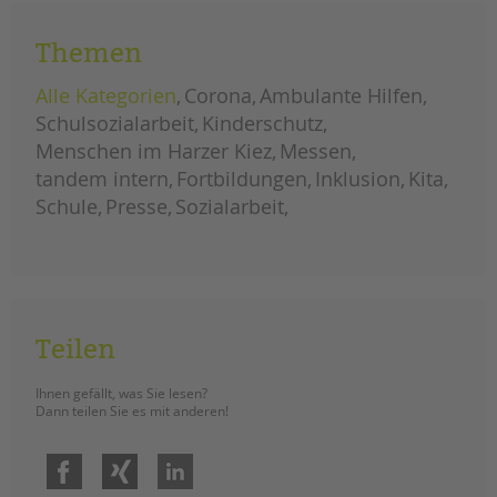
und das Leitbild und die Werte der
tandem BTL nachhaltig zu verankern.
Themen
führungskräfteklausur:
weiterlesen
unser
Alle Kategorien
Corona
Ambulante Hilfen
leitbild
und
Schulsozialarbeit
Kinderschutz
werte
umfassend
Menschen im Harzer Kiez
Messen
kommunizieren
tandem intern
Fortbildungen
Inklusion
Kita
Schule
Presse
Sozialarbeit
Teilen
Ihnen gefällt, was Sie lesen?
Dann teilen Sie es mit anderen!
Facebook
Xing
LinkedIn