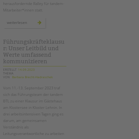
herausfordernde Ralley für tandem-
Mitarbeiter*innen statt.
abenteuerliche
weiterlesen
rallye
im
südgelände
Führungskräfteklausu
r: Unser Leitbild und
Werte umfassend
kommunizieren
ERSTELLT
14.09.2023
THEMA
VON
Barbara Brecht-Hadraschek
Vom 11.-13. September 2023 traf
sich das Führungsteam der tandem
BTL zu einer Klausur im Gästehaus
am Klostersee in Kloster Lehnin. In
drei arbeitsintensiven Tagen ging es
darum, am gemeinsamen
Verständnis als
Leitungsverantwortliche zu arbeiten