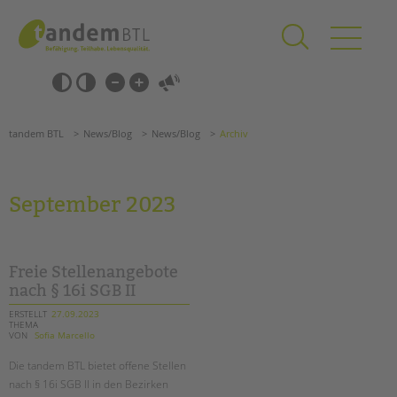
Zum
Navigation
Inhalt
überspringen
springen
Navigation
Barrierefrei-
überspringen
Einstellungen
überspringen
ANGEBOTE
tandem BTL
News/Blog
News/Blog
Archiv
KITA & FRÜHE HILFEN
SCHULE & GANZTAG
September 2023
Grundschulen
Oberschulen
Förderzentren
Freie Stellenangebote
Kollegs
nach § 16i SGB II
EFöB
ERSTELLT
27.09.2023
THEMA
Schulbezogene Sozialarbeit
VON
Sofia Marcello
Tagesgruppen
Die tandem BTL bietet offene Stellen
HILFEN ZUR ERZIEHUNG
nach § 16i SGB II in den Bezirken