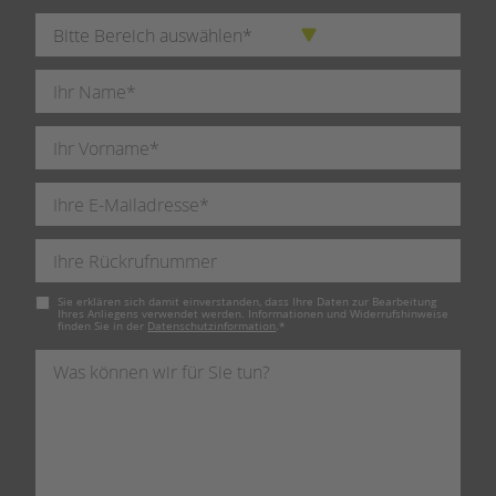
Pflichtfeld
Sie erklären sich damit einverstanden, dass Ihre Daten zur Bearbeitung
Ihres Anliegens verwendet werden. Informationen und Widerrufshinweise
finden Sie in der
Datenschutzinformation
.
*