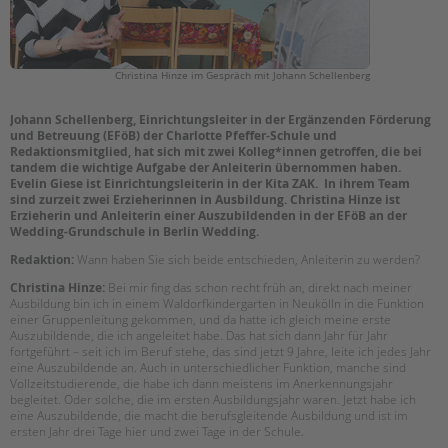
EINGLIEDERUNGSHILFE
Suchen
BETREUTES WOHNEN
Christina Hinze im Gespräch mit Johann Schellenberg
Johann Schellenberg, Einrichtungsleiter in der Ergänzenden Förderung
TANDEM BTL AKADEMIE
und Betreuung (EFöB) der Charlotte Pfeffer-Schule und
Redaktionsmitglied, hat sich mit zwei Kolleg*innen getroffen, die bei
Zertfikatskurse
tandem die wichtige Aufgabe der Anleiterin übernommen haben.
Evelin Giese ist Einrichtungsleiterin in der Kita ZAK. In ihrem Team
Seminarkalender
sind zurzeit zwei Erzieherinnen in Ausbildung. Christina Hinze ist
Seminarräume
Erzieherin und Anleiterin einer Auszubildenden in der EFöB an der
Wedding-Grundschule in Berlin Wedding.
STADTTEILARBEIT
Redaktion:
Wann haben Sie sich beide entschieden, Anleiterin zu werden?
Christina Hinze:
Bei mir fing das schon recht früh an, direkt nach meiner
PROFIL | LEITBILD
Ausbildung bin ich in einem Waldorfkindergarten in Neukölln in die Funktion
einer Gruppenleitung gekommen, und da hatte ich gleich meine erste
Bereiche im Überblick
Auszubildende, die ich angeleitet habe. Das hat sich dann Jahr für Jahr
fortgeführt – seit ich im Beruf stehe, das sind jetzt 9 Jahre, leite ich jedes Jahr
Kinder- und Jugendschutz
eine Auszubildende an. Auch in unterschiedlicher Funktion, manche sind
Unsere Videos
Vollzeitstudierende, die habe ich dann meistens im Anerkennungsjahr
begleitet. Oder solche, die im ersten Ausbildungsjahr waren. Jetzt habe ich
Gesellschafter VdK
eine Auszubildende, die macht die berufsgleitende Ausbildung und ist im
schoolcoach BTL
ersten Jahr drei Tage hier und zwei Tage in der Schule.