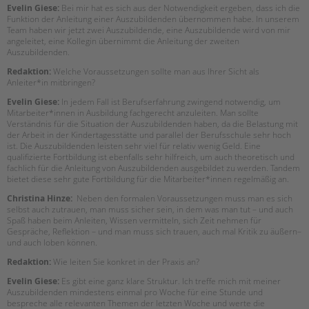
tandem international
Evelin Giese:
Bei mir hat es sich aus der Notwendigkeit ergeben, dass ich die
Funktion der Anleitung einer Auszubildenden übernommen habe. In unserem
KARRIERE
Team haben wir jetzt zwei Auszubildende, eine Auszubildende wird von mir
angeleitet, eine Kollegin übernimmt die Anleitung der zweiten
Stellenangebote
Auszubildenden.
tandem als Arbeitgeberin
Redaktion:
Welche Voraussetzungen sollte man aus Ihrer Sicht als
Anleiter*in mitbringen?
NEWS/BLOG
Evelin Giese:
In jedem Fall ist Berufserfahrung zwingend notwendig, um
Mitarbeiter*innen in Ausbildung fachgerecht anzuleiten. Man sollte
unkuerzbar
Verständnis für die Situation der Auszubildenden haben, da die Belastung mit
Briefe an Kai
der Arbeit in der Kindertagesstätte und parallel der Berufsschule sehr hoch
ist. Die Auszubildenden leisten sehr viel für relativ wenig Geld. Eine
qualifizierte Fortbildung ist ebenfalls sehr hilfreich, um auch theoretisch und
fachlich für die Anleitung von Auszubildenden ausgebildet zu werden. Tandem
PRESSE
bietet diese sehr gute Fortbildung für die Mitarbeiter*innen regelmäßig an.
Magazin
Christina Hinze:
Neben den formalen Voraussetzungen muss man es sich
selbst auch zutrauen, man muss sicher sein, in dem was man tut – und auch
KONTAKT
Spaß haben beim Anleiten, Wissen vermitteln, sich Zeit nehmen für
Gespräche, Reflektion – und man muss sich trauen, auch mal Kritik zu äußern–
Impressum
und auch loben können.
Datenschutz
Redaktion:
Wie leiten Sie konkret in der Praxis an?
Hinweisgebersystem
Evelin Giese:
Es gibt eine ganz klare Struktur. Ich treffe mich mit meiner
Intranet
Auszubildenden mindestens einmal pro Woche für eine Stunde und
bespreche alle relevanten Themen der letzten Woche und werte die