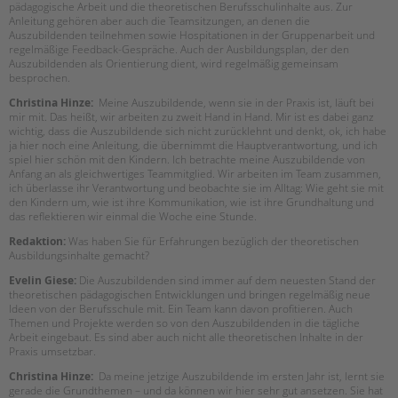
pädagogische Arbeit und die theoretischen Berufsschulinhalte aus. Zur
Anleitung gehören aber auch die Teamsitzungen, an denen die
Auszubildenden teilnehmen sowie Hospitationen in der Gruppenarbeit und
regelmäßige Feedback-Gespräche. Auch der Ausbildungsplan, der den
Auszubildenden als Orientierung dient, wird regelmäßig gemeinsam
besprochen.
Christina Hinze:
Meine Auszubildende, wenn sie in der Praxis ist, läuft bei
mir mit. Das heißt, wir arbeiten zu zweit Hand in Hand. Mir ist es dabei ganz
wichtig, dass die Auszubildende sich nicht zurücklehnt und denkt, ok, ich habe
ja hier noch eine Anleitung, die übernimmt die Hauptverantwortung, und ich
spiel hier schön mit den Kindern. Ich betrachte meine Auszubildende von
Anfang an als gleichwertiges Teammitglied. Wir arbeiten im Team zusammen,
ich überlasse ihr Verantwortung und beobachte sie im Alltag: Wie geht sie mit
den Kindern um, wie ist ihre Kommunikation, wie ist ihre Grundhaltung und
das reflektieren wir einmal die Woche eine Stunde.
Redaktion:
Was haben Sie für Erfahrungen bezüglich der theoretischen
Ausbildungsinhalte gemacht?
Evelin Giese:
Die Auszubildenden sind immer auf dem neuesten Stand der
theoretischen pädagogischen Entwicklungen und bringen regelmäßig neue
Ideen von der Berufsschule mit. Ein Team kann davon profitieren. Auch
Themen und Projekte werden so von den Auszubildenden in die tägliche
Arbeit eingebaut. Es sind aber auch nicht alle theoretischen Inhalte in der
Praxis umsetzbar.
Christina Hinze:
Da meine jetzige Auszubildende im ersten Jahr ist, lernt sie
gerade die Grundthemen – und da können wir hier sehr gut ansetzen. Sie hat