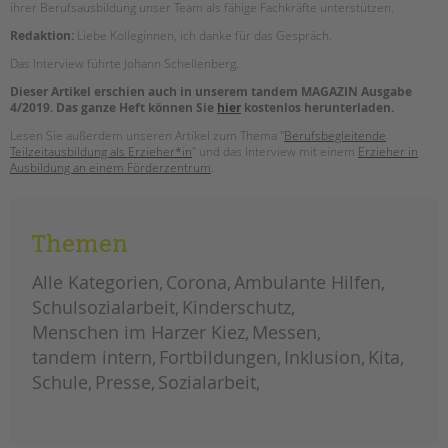
ihrer Berufsausbildung unser Team als fähige Fachkräfte unterstützen.
Redaktion:
Liebe Kolleginnen, ich danke für das Gespräch.
Das Interview führte Johann Schellenberg.
Dieser Artikel erschien auch in unserem tandem MAGAZIN Ausgabe
4/2019. Das ganze Heft können Sie
hier
kostenlos herunterladen.
Lesen Sie außerdem unseren Artikel zum Thema "
Berufsbegleitende
Teilzeitausbildung als Erzieher*in
" und das Interview mit einem
Erzieher in
Ausbildung an einem Förderzentrum
.
Themen
Alle Kategorien
Corona
Ambulante Hilfen
Schulsozialarbeit
Kinderschutz
Menschen im Harzer Kiez
Messen
tandem intern
Fortbildungen
Inklusion
Kita
Schule
Presse
Sozialarbeit