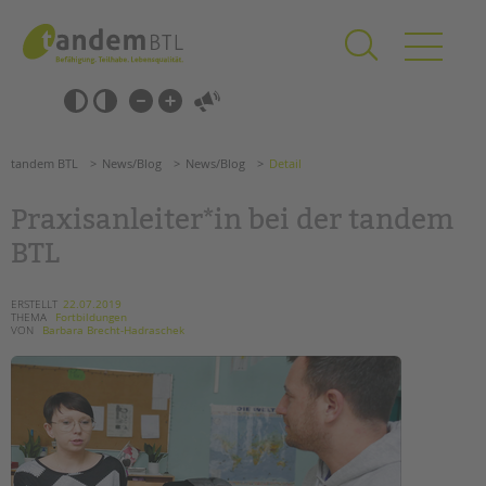
Zum
Navigation
Inhalt
überspringen
springen
Navigation
Barrierefrei-
überspringen
Einstellungen
überspringen
ANGEBOTE
tandem BTL
News/Blog
News/Blog
Detail
KITA & FRÜHE HILFEN
Praxisanleiter*in bei der tandem
SCHULE & GANZTAG
BTL
Grundschulen
Oberschulen
ERSTELLT
22.07.2019
THEMA
Fortbildungen
Förderzentren
VON
Barbara Brecht-Hadraschek
Kollegs
EFöB
Schulbezogene Sozialarbeit
Tagesgruppen
HILFEN ZUR ERZIEHUNG