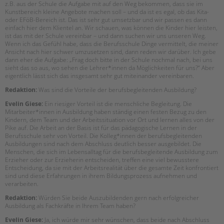
z.B. aus der Schule die Aufgabe mit auf den Weg bekommen, dass sie im
Kunstbereich kleine Angebote machen soll – und da ist es egal, ob das Kita-
oder EFöB-Bereich ist. Das ist sehr gut umsetzbar und wir passen es dann
einfach hier dem Klientel an. Wir schauen, was können die Kinder hier leisten,
ist das mit der Schule vereinbar – und dann suchen wir uns unseren Weg.
Wenn ich das Gefühl habe, dass die Berufsschule Dinge vermittelt, die meiner
Ansicht nach hier schwer umzusetzen sind, dann reden wir darüber. Ich gebe
dann eher die Aufgabe: „Frag doch bitte in der Schule nochmal nach, bei uns
sieht das so aus, wo sehen die Lehrer*innen da Möglichkeiten für uns?“ Aber
eigentlich lässt sich das insgesamt sehr gut miteinander vereinbaren.
Redaktion:
Was sind die Vorteile der berufsbegleitenden Ausbildung?
Evelin Giese:
Ein riesiger Vorteil ist die menschliche Begleitung. Die
Mitarbeiter*innen in Ausbildung haben ständig einen festen Bezug zu den
Kindern, dem Team und der Arbeitssituation vor Ort und lernen alles von der
Pike auf. Die Arbeit an der Basis ist für das pädagogische Lernen in der
Berufsschule sehr von Vorteil. Die Kolleg*innen der berufsbegleitenden
Ausbildungen sind nach dem Abschluss deutlich besser ausgebildet. Die
Menschen, die sich im Lebensalltag für die berufsbegleitende Ausbildung zum
Erzieher oder zur Erzieherin entscheiden, treffen eine viel bewusstere
Entscheidung, da sie mit der Arbeitsrealität über die gesamte Zeit konfrontiert
sind und diese Erfahrungen in ihrem Bildungsprozess aufnehmen und
verarbeiten.
Redaktion:
Würden Sie beide Auszubildenden gern nach erfolgreicher
Ausbildung als Fachkräfte in Ihrem Team haben?
Evelin Giese:
Ja, ich würde mir sehr wünschen, dass beide nach Abschluss