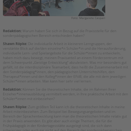
Foto: Margarete Caspari
Redaktion:
Warum haben Sie sich in Bezug auf die Praxisstelle für den
sonderpädagogischen Bereich entschieden haben?
Shawn Röpke:
Die individuelle Arbeit in kleineren Lerngruppen, der
verstärkte Blick auf die/den einzelne*n Schüler*in und die Herausforderung,
individuelle Lern- und Spielangebote für die Schüler*innen zu entwickeln,
haben mich dazu bewegt, meinen Praxisanteil an einem Förderzentrum mit
dem Schwerpunkt „Geistige Entwicklung“ abzuleisten. Was mir besonders gut
gefällt, ist die interdisziplinäre Teamarbeit, dass heißt die Zusammenarbeit mit
den Sonderpädagog*innen, den pädagogischen Unterrichtshilfen, den
Therapeut*innen und den Kolleg*innen der EFöB, die alle mit dem jeweiligen
Schüler*innen arbeiten. Man kann hier sehr viel lernen.
Redaktion:
Können Sie die theoretischen Inhalte, die im Rahmen Ihrer
Erzieher*innenausbildung vermittelt werden, in Ihre praktische Arbeit mit den
Schüler*innen mit einbeziehen?
Shawn Röpke:
Zum größten Teil kann ich die theoretischen Inhalte in meine
Arbeit miteinbeziehen. Zum Beispiel bei Bewegungsangeboten und im
Bereich der Sprachentwicklung kann man die theoretischen Inhalte relativ gut
in der Praxis anwenden. Es gibt aber auch einige Themen, die für die
Frühpädagogik in der Kindertagesstätte ausgelegt sind, die sich dann
schwieriger oder auch gar nicht auf den Bereich der sonderpädagogischen