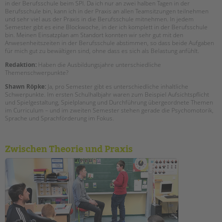
tandem international
in der Berufsschule beim SPI. Da ich nur an zwei halben Tagen in der
Berufsschule bin, kann ich in der Praxis an allen Teamsitzungen teilnehmen
und sehr viel aus der Praxis in die Berufsschule mitnehmen. In jedem
KARRIERE
Semester gibt es eine Blockwoche, in der ich komplett in der Berufsschule
Stellenangebote
bin. Meinen Einsatzplan am Standort konnten wir sehr gut mit den
Anwesenheitszeiten in der Berufsschule abstimmen, so dass beide Aufgaben
tandem als Arbeitgeberin
für mich gut zu bewältigen sind, ohne dass es sich als Belastung anfühlt.
NEWS/BLOG
Redaktion:
Haben die Ausbildungsjahre unterschiedliche
Themenschwerpunkte?
unkuerzbar
Shawn Röpke:
Ja, pro Semester gibt es unterschiedliche inhaltliche
Schwerpunkte. Im ersten Schulhalbjahr waren zum Beispiel Aufsichtspflicht
Briefe an Kai
und Spielgestaltung, Spielplanung und Durchführung übergeordnete Themen
im Curriculum – und im zweiten Semester stehen gerade die Psychomotorik,
Sprache und Sprachförderung im Fokus.
PRESSE
Magazin
Zwischen Theorie und Praxis
KONTAKT
Impressum
Datenschutz
Hinweisgebersystem
Intranet