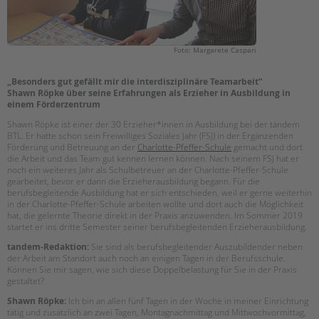
EINGLIEDERUNGSHILFE
Suchen
Foto: Margarete Caspari
BETREUTES WOHNEN
„Besonders gut gefällt mir die interdisziplinäre Teamarbeit“
TANDEM BTL AKADEMIE
Shawn Röpke über seine Erfahrungen als Erzieher in Ausbildung in
einem Förderzentrum
Zertfikatskurse
Shawn Röpke ist einer der 30 Erzieher*innen in Ausbildung bei der tandem
Seminarkalender
BTL. Er hatte schon sein Freiwilliges Soziales Jahr (FSJ) in der Ergänzenden
Förderung und Betreuung an der
Charlotte-Pfeffer-Schule
gemacht und dort
Seminarräume
die Arbeit und das Team gut kennen lernen können. Nach seinem FSJ hat er
noch ein weiteres Jahr als Schulbetreuer an der Charlotte-Pfeffer-Schule
STADTTEILARBEIT
gearbeitet, bevor er dann die Erzieherausbildung begann. Für die
berufsbegleitende Ausbildung hat er sich entschieden, weil er gerne weiterhin
in der Charlotte-Pfeffer-Schule arbeiten wollte und dort auch die Möglichkeit
PROFIL | LEITBILD
hat, die gelernte Theorie direkt in der Praxis anzuwenden. Im Sommer 2019
startet er ins dritte Semester seiner berufsbegleitenden Erzieherausbildung.
Bereiche im Überblick
tandem-Redaktion:
Sie sind als berufsbegleitender Auszubildender neben
Kinder- und Jugendschutz
der Arbeit am Standort auch noch an einigen Tagen in der Berufsschule.
Unsere Videos
Können Sie mir sagen, wie sich diese Doppelbelastung für Sie in der Praxis
gestaltet?
Gesellschafter VdK
Shawn Röpke:
Ich bin an allen fünf Tagen in der Woche in meiner Einrichtung
schoolcoach BTL
tätig und zusätzlich an zwei Tagen, Montagnachmittag und Mittwochvormittag,