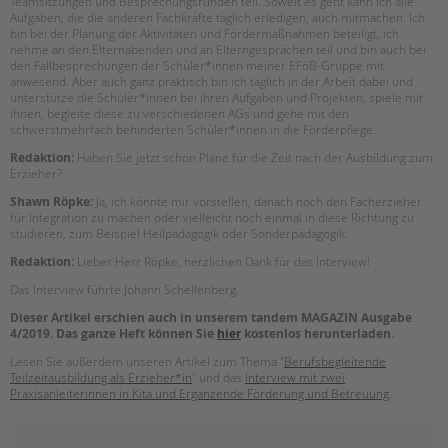
Teamsitzungen und Besprechungsrunden teil. Soweit es geht kann ich alle
Aufgaben, die die anderen Fachkräfte täglich erledigen, auch mitmachen. Ich
bin bei der Planung der Aktivitäten und Fördermaßnahmen beteiligt, ich
nehme an den Elternabenden und an Elterngesprächen teil und bin auch bei
den Fallbesprechungen der Schüler*innen meiner EFöB-Gruppe mit
anwesend. Aber auch ganz praktisch bin ich täglich in der Arbeit dabei und
unterstütze die Schüler*innen bei ihren Aufgaben und Projekten, spiele mit
ihnen, begleite diese zu verschiedenen AGs und gehe mit den
schwerstmehrfach behinderten Schüler*innen in die Förderpflege.
Redaktion:
Haben Sie jetzt schon Pläne für die Zeit nach der Ausbildung zum
Erzieher?
Shawn Röpke:
Ja, ich könnte mir vorstellen, danach noch den Facherzieher
für Integration zu machen oder vielleicht noch einmal in diese Richtung zu
studieren, zum Beispiel Heilpädagogik oder Sonderpädagogik.
Redaktion:
Lieber Herr Röpke, herzlichen Dank für das Interview!
Das Interview führte Johann Schellenberg.
Dieser Artikel erschien auch in unserem tandem MAGAZIN Ausgabe
4/2019. Das ganze Heft können Sie
hier
kostenlos herunterladen.
Lesen Sie außerdem unseren Artikel zum Thema "
Berufsbegleitende
Teilzeitausbildung als Erzieher*in
" und das
Interview mit zwei
Praxisanleiterinnen in Kita und Ergänzende Förderung und Betreuung
.