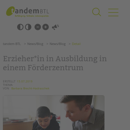
Zum
Navigation
Inhalt
überspringen
springen
Navigation
Barrierefrei-
überspringen
Einstellungen
überspringen
ANGEBOTE
tandem BTL
News/Blog
News/Blog
Detail
KITA & FRÜHE HILFEN
Erzieher*in in Ausbildung in
SCHULE & GANZTAG
einem Förderzentrum
Grundschulen
Oberschulen
ERSTELLT
15.07.2019
THEMA
Förderzentren
VON
Barbara Brecht-Hadraschek
Kollegs
EFöB
Schulbezogene Sozialarbeit
Tagesgruppen
HILFEN ZUR ERZIEHUNG