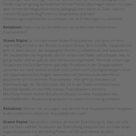
Förderung von geistig behinderten Schüler*innen übertragen lassen. Ich habe
aber immer die Möglichkeit meine pädagogischen Ideen im Team und mit
meinen Gruppenkolleg*innen zu besprechen und nach
Umsetzungsmöglichkeiten zu schauen, um so Erfahrungen zu sammeln.
Redaktion:
Haben Sie für die Reflexion der praktischen Arbeit einen
Praxisanleiter?
Shawn Röpke:
Ja, ich habe einen festen Praxisanleiter, mit dem ich mich
regelmäßig einmal in der Woche zu einem festen Termin treffe. Hauptsächlich
geht es dann darum, die vergangene Woche zu reflektieren und auszuwerten.
Wir besprechen die Angebote, die ich vorbereitet habe, und schauen, was ist
gut gelaufen und wo gibt es noch Verbesserungsbedarf. Wenn es schwierige
Situationen mit Schüler*innen gab oder Probleme in der Gruppenarbeit
sprechen wir noch einmal darüber und suchen nach Lösungsstrategien. Auch
alle organisatorischen Fragen, besonders die Berufsschule betreffend,
bespreche ich mit meinem Praxisanleiter. Hier geht es meistens um
Arbeitsaufträge der Berufsschule, die ich in der Praxis umsetzen muss.
Ebenfalls konnte ich mit Hilfe meines Praxisanleiters mehrere
Mitschüler*innen meiner Berufsschulklasse zu einer Hospitation mit
anschließendem Auswertungsgespräch in unsere Einrichtung einladen.
Redaktion:
Können Sie uns sagen, was derzeit Ihre hauptsächlichen Aufgaben
in der praktischen Arbeit als Auszubildender sind?
Shawn Röpke:
Das wirklich Schöne an meiner Einrichtung ist, dass ich sehr
gut ins Team und die Strukturen der Einrichtung integriert bin. Ich habe einen
regen Austausch mit den Kolleg*innen vor Ort und nehme an allen