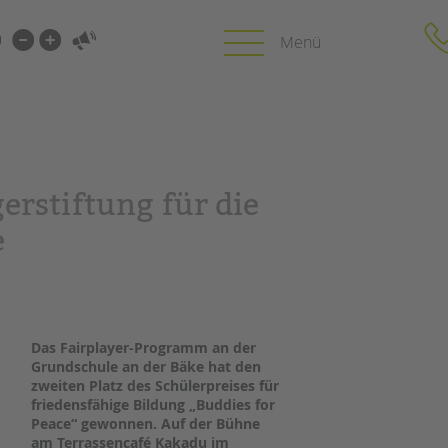
i-
gen
gen
PROFIL | LEITBILD
KARRIERE
erstiftung für die
HUNG
e
Bereiche im Überblick
Stellenangebot
Kinder- und Jugendschutz
tandem als Arbe
Unsere Videos
LFE
Gesellschafter VdK
NEWS/BLOG
schoolcoach BTL
N
tandem international
Das Fairplayer-Programm an der
unkuerzbar
Grundschule an der Bäke hat den
MIE
Briefe an Kai
zweiten Platz des Schülerpreises
für
friedensfähige Bildung „Buddies for
Peace“ gewonnen. Auf der Bühne
PRESSE
am Terrassencafé Kakadu im