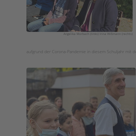
Angelika Morbach (links) Irina Wißmann (rechts)
aufgrund der Corona-Pandemie in diesem Schuljahr mit de