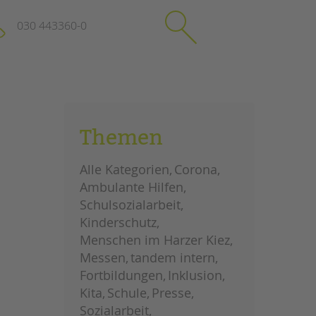
030 443360-0
schließen
KONTAKT
Themen
Suchen
e
Impressum
Alle Kategorien
Corona
itgeberin
Datenschutz
Ambulante Hilfen
Hinweisgebersystem
Schulsozialarbeit
Intranet
Kinderschutz
Menschen im Harzer Kiez
Messen
tandem intern
Fortbildungen
Inklusion
Kita
Schule
Presse
Sozialarbeit