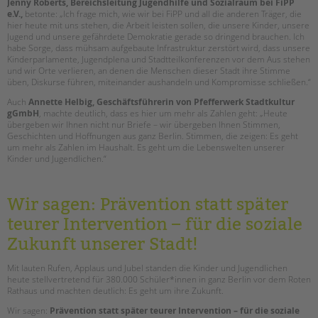
Jenny Roberts, Bereichsleitung Jugendhilfe und Sozialraum bei
FiPP
e.V.,
betonte: „Ich frage mich, wie wir bei
FiPP
und all die anderen Träger, die
hier heute mit uns stehen, die Arbeit leisten sollen, die unsere Kinder, unsere
Jugend und unsere gefährdete Demokratie gerade so dringend brauchen. Ich
habe Sorge, dass mühsam aufgebaute Infrastruktur zerstört wird, dass unsere
Kinderparlamente,
Jugendplena
und Stadtteilkonferenzen vor dem Aus stehen
und wir Orte verlieren, an denen die Menschen dieser Stadt ihre Stimme
üben, Diskurse führen, miteinander aushandeln und Kompromisse schließen.“
Auch
Annette Helbig, Geschäftsführerin von Pfefferwerk Stadtkultur
gGmbH
, machte deutlich, dass es hier um mehr als Zahlen geht: „Heute
übergeben wir Ihnen nicht nur Briefe – wir übergeben Ihnen Stimmen,
Geschichten und Hoffnungen aus ganz Berlin. Stimmen, die zeigen: Es geht
um mehr als Zahlen im Haushalt. Es geht um die Lebenswelten unserer
Kinder und Jugendlichen.“
Wir sagen: Prävention statt später
teurer Intervention – für die soziale
Zukunft unserer Stadt!
Mit lauten Rufen, Applaus und Jubel standen die Kinder und Jugendlichen
heute stellvertretend für 380.000 Schüler*innen in ganz Berlin vor dem Roten
Rathaus und machten deutlich: Es geht um ihre Zukunft.
Wir sagen:
Prävention statt später teurer Intervention – für die soziale