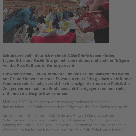
EINGLIEDERUNGSHILFE
Suchen
BETREUTES WOHNEN
TANDEM BTL AKADEMIE
Zertfikatskurse
Schubkarre voll – deutlich mehr als 3.000 Briefe haben Kinder,
Seminarkalender
Jugendliche und Fachkräfte gemeinsam mit uns und anderen Trägern
Seminarräume
vor das Rote Rathaus in Berlin gebracht.
Die Abendschau, RBB24, Inforadio und die Berliner Morgenpost waren
STADTTEILARBEIT
vor Ort und haben berichtet. Es war ein voller Erfolg – doch viele Kinder
fanden es sehr schade, dass sich kein einziger Vertreter der Politik die
Zeit genommen hat, ihre Briefe persönlich entgegenzunehmen oder
PROFIL | LEITBILD
mit ihnen ins Gespräch zu kommen.
Bereiche im Überblick
Mehr als 3.000 Briefe haben wir gestern gemeinsam mit Kindern,
Jugendlichen und Fachkräften anderer Träger vor das Rote Rathaus gebracht.
Kinder- und Jugendschutz
Unsere Videos
Simeon, der nicht nur dem
RBB Rede
und Antwort stand, schob die
Schubkarre mit den vielen bunten Umschlägen und Zeichnungen bis zum
Gesellschafter VdK
Eingang des Roten Rathauses. „Ich wollte unbedingt mithelfen“, erzählte er,
schoolcoach BTL
während um ihn herum Kinder weitere Briefe auf die Schubkarre legten.