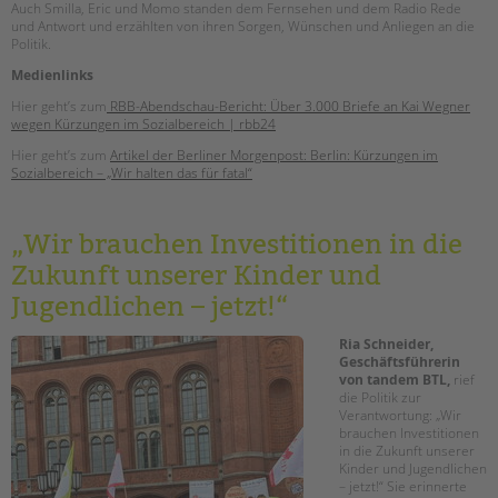
tandem international
Auch Smilla, Eric und Momo standen dem Fernsehen und dem Radio Rede
und Antwort und erzählten von ihren Sorgen, Wünschen und Anliegen an die
KARRIERE
Politik.
Medienlinks
Stellenangebote
tandem als Arbeitgeberin
Hier geht’s zum
RBB-Abendschau-Bericht: Über 3.000 Briefe an Kai Wegner
wegen Kürzungen im Sozialbereich | rbb24
NEWS/BLOG
Hier geht’s zum
Artikel der Berliner Morgenpost: Berlin: Kürzungen im
Sozialbereich – „Wir halten das für fatal“
unkuerzbar
Briefe an Kai
„Wir brauchen Investitionen in die
Zukunft unserer Kinder und
PRESSE
Jugendlichen – jetzt!“
Magazin
KONTAKT
Ria Schneider,
Geschäftsführerin
Impressum
von
tandem
BTL,
rief
die Politik zur
Datenschutz
Verantwortung: „Wir
Hinweisgebersystem
brauchen Investitionen
in die Zukunft unserer
Intranet
Kinder und Jugendlichen
– jetzt!“ Sie erinnerte