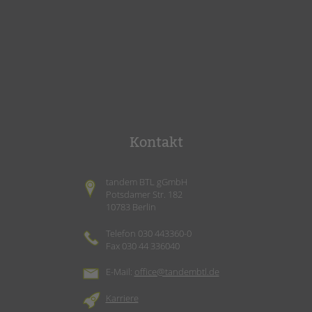
Kontakt
tandem BTL gGmbH
Potsdamer Str. 182
10783 Berlin
Telefon 030 443360-0
Fax 030 44 336040
E-Mail:
office@tandembtl.de
Karriere