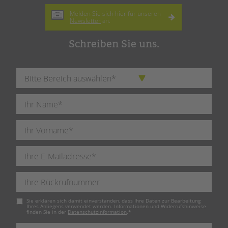
Melden Sie sich hier für unseren
Newsletter
an.
Schreiben Sie uns.
Pflichtfeld
Sie erklären sich damit einverstanden, dass Ihre Daten zur Bearbeitung
Ihres Anliegens verwendet werden. Informationen und Widerrufshinweise
finden Sie in der
Datenschutzinformation
.
*