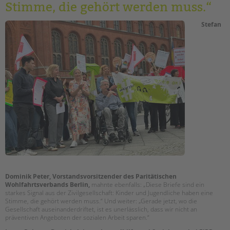
Stimme, die gehört werden muss.“
Stefan
Dominik Peter, Vorstandsvorsitzender des Paritätischen
Wohlfahrtsverbands Berlin,
mahnte ebenfalls: „Diese Briefe sind ein
starkes Signal aus der Zivilgesellschaft: Kinder und Jugendliche haben eine
Stimme, die gehört werden muss.“ Und weiter: „Gerade jetzt, wo die
Gesellschaft auseinanderdriftet, ist es unerlässlich, dass wir nicht an
präventiven Angeboten der sozialen Arbeit sparen.“