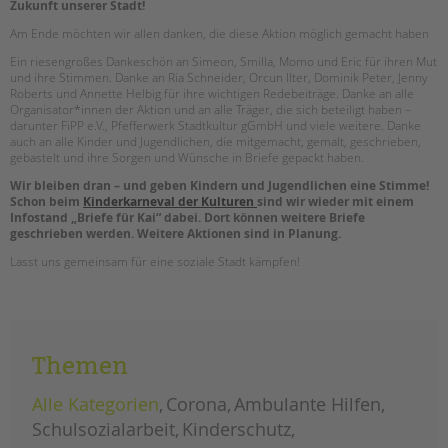
Zukunft unserer Stadt!
Am Ende möchten wir allen danken, die diese Aktion möglich gemacht haben
Ein riesengroßes Dankeschön an Simeon, Smilla, Momo und Eric für ihren Mut
und ihre Stimmen. Danke an Ria Schneider, Orcun Ilter, Dominik Peter, Jenny
Roberts und Annette Helbig für ihre wichtigen Redebeiträge. Danke an alle
Organisator*innen der Aktion und an alle Träger, die sich beteiligt haben –
darunter FiPP e.V., Pfefferwerk Stadtkultur gGmbH und viele weitere. Danke
auch an alle Kinder und Jugendlichen, die mitgemacht, gemalt, geschrieben,
gebastelt und ihre Sorgen und Wünsche in Briefe gepackt haben.
Wir bleiben dran – und geben Kindern und Jugendlichen eine Stimme!
Schon beim
Kinderkarneval der Kulturen
sind wir wieder mit einem
Infostand „Briefe für Kai“ dabei. Dort können weitere Briefe
geschrieben werden. Weitere Aktionen sind in Planung.
Lasst uns gemeinsam für eine soziale Stadt kämpfen!
Themen
Alle Kategorien
Corona
Ambulante Hilfen
Schulsozialarbeit
Kinderschutz