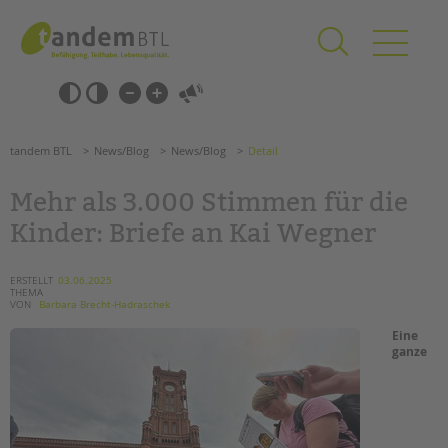
Zum
Navigation
Inhalt
überspringen
springen
Navigation
Barrierefrei-
überspringen
Einstellungen
überspringen
ANGEBOTE
tandem BTL
News/Blog
News/Blog
Detail
KITA & FRÜHE HILFEN
Mehr als 3.000 Stimmen für die
SCHULE & GANZTAG
Kinder: Briefe an Kai Wegner
Grundschulen
Oberschulen
ERSTELLT
03.06.2025
THEMA
Förderzentren
VON
Barbara Brecht-Hadraschek
Kollegs
Eine
EFöB
ganze
Schulbezogene Sozialarbeit
Tagesgruppen
HILFEN ZUR ERZIEHUNG