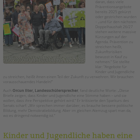
daran, dass viele
Präventionsangebote
bereits 2025 gekürzt
oder gestrichen wurden
– „und für den nächsten
Doppelhaushalt 26/27
stehen weitere massive
Kürzungen auf der
Agenda. Prävention zu
streichen heißt,
Zukunftsrisiken
bewusst in Kauf zu
nehmen.“
Sie stellte
klar: "
Angebote für
Kinder und Jugendliche
zu streichen, heißt ihnen einen Teil der Zukunft zu verwehren.
Wir brauchen
vorausschauendes
Handeln
!”
Auch
Orcun
Ilter, Landesschülersprecher
, fand deutliche Worte: „Diese
Briefe zeigen, dass Kinder und Jugendliche eine Stimme haben – und sie
wollen, dass ihre Perspektive gehört wird.“ Er kritisierte den Sparkurs des
Senats scharf: „Wir sprechen immer darüber, es brauche bessere politische
Bildung, mehr Demokratiebildung. Aber im gleichen Atemzug spart man da,
wo es dringend notwendig ist.“
Kinder und Jugendliche haben eine