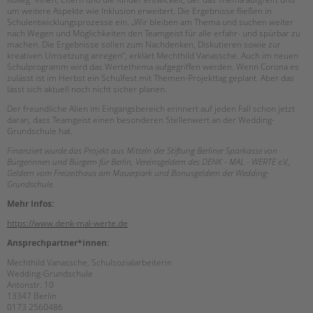
um weitere Aspekte wie Inklusion erweitert. Die Ergebnisse fließen in
Schulentwicklungsprozesse ein. „Wir bleiben am Thema und suchen weiter
nach Wegen und Möglichkeiten den Teamgeist für alle erfahr- und spürbar zu
machen. Die Ergebnisse sollen zum Nachdenken, Diskutieren sowie zur
kreativen Umsetzung anregen“, erklärt Mechthild Vanassche. Auch im neuen
Schulprogramm wird das Wertethema aufgegriffen werden. Wenn Corona es
zulässt ist im Herbst ein Schulfest mit Themen-Projekttag geplant. Aber das
lässt sich aktuell noch nicht sicher planen.
Der freundliche Alien im Eingangsbereich erinnert auf jeden Fall schon jetzt
daran, dass Teamgeist einen besonderen Stellenwert an der Wedding-
Grundschule hat.
Finanziert wurde das Projekt aus Mitteln der Stiftung Berliner Sparkasse von
Bürgerinnen und Bürgern für Berlin, Vereinsgeldern des DENK - MAL - WERTE e.V.,
Geldern vom Freizeithaus am Mauerpark und Bonusgeldern der Wedding-
Grundschule.
Mehr Infos:
https://www.denk-mal-werte.de
Ansprechpartner*innen:
Mechthild Vanassche, Schulsozialarbeiterin
Wedding-Grundschule
Antonstr. 10
13347 Berlin
0173 2560486