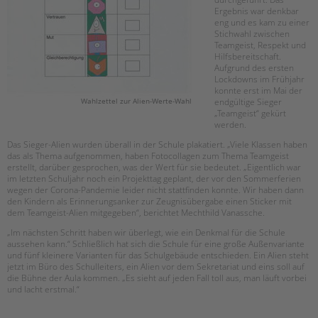
Ergebnis war denkbar
eng und es kam zu einer
Stichwahl zwischen
Teamgeist, Respekt und
Hilfsbereitschaft.
Aufgrund des ersten
Lockdowns im Frühjahr
konnte erst im Mai der
Wahlzettel zur Alien-Werte-Wahl
endgültige Sieger
„Teamgeist“ gekürt
werden.
Das Sieger-Alien wurden überall in der Schule plakatiert. „Viele Klassen haben
das als Thema aufgenommen, haben Fotocollagen zum Thema Teamgeist
erstellt, darüber gesprochen, was der Wert für sie bedeutet. „Eigentlich war
im letzten Schuljahr noch ein Projekttag geplant, der vor den Sommerferien
wegen der Corona-Pandemie leider nicht stattfinden konnte. Wir haben dann
den Kindern als Erinnerungsanker zur Zeugnisübergabe einen Sticker mit
dem Teamgeist-Alien mitgegeben“, berichtet Mechthild Vanassche.
„Im nächsten Schritt haben wir überlegt, wie ein Denkmal für die Schule
aussehen kann.“ Schließlich hat sich die Schule für eine große Außenvariante
und fünf kleinere Varianten für das Schulgebäude entschieden. Ein Alien steht
jetzt im Büro des Schulleiters, ein Alien vor dem Sekretariat und eins soll auf
die Bühne der Aula kommen. „Es sieht auf jeden Fall toll aus, man läuft vorbei
und lacht erstmal.“