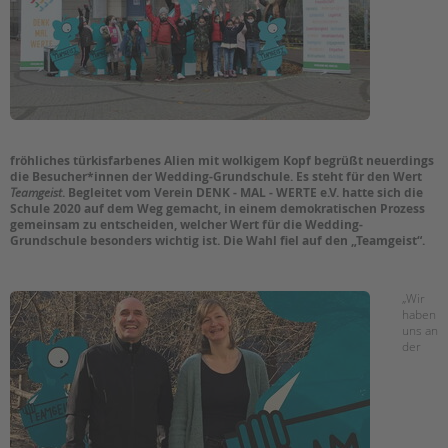
EINGLIEDERUNGSHILFE
BETREUTES WOHNEN
Suchen
TANDEM BTL AKADEMIE
Zertfikatskurse
fröhliches türkisfarbenes Alien mit wolkigem Kopf begrüßt neuerdings
die Besucher*innen der Wedding-Grundschule. Es steht für den Wert
Seminarkalender
Teamgeist
. Begleitet vom Verein DENK - MAL - WERTE e.V. hatte sich die
Seminarräume
Schule 2020 auf dem Weg gemacht, in einem demokratischen Prozess
gemeinsam zu entscheiden, welcher Wert für die Wedding-
Grundschule besonders wichtig ist. Die Wahl fiel auf den „Teamgeist“.
STADTTEILARBEIT
PROFIL | LEITBILD
„Wir
haben
Bereiche im Überblick
uns an
der
Kinder- und Jugendschutz
Unsere Videos
Gesellschafter VdK
schoolcoach BTL