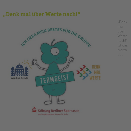
„Denk mal über Werte nach!“
„Denk
mal
über
Werte
nach!“
ist das
Motto
des