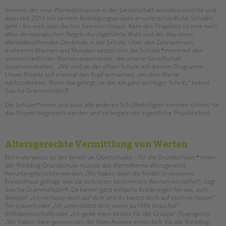
Vereins, der eine Wertediskussion in der Gesellschaft anstoßen möchte und
dazu seit 2016 mit seinem Beteiligungsprojekt an unterschiedliche Schulen
geht – bis weit über Berlins Grenzen hinaus. Kern des Projektes ist eine nach
allen demokratischen Regeln durchgeführte Wahl und der Bau eines
identitätsstiftenden Denkmals in der Schule. Über den Zeitraum von
mehreren Wochen und Monaten setzen sich die Schüler*innen mit den
unterschiedlichen Werten auseinander, die unsere Gesellschaft
zusammenhalten. „Wir sind an der elften Schule mit diesem Programm.
Unser Projekt soll erstmal den Kopf anmachen, um über Werte
nachzudenken. Wenn das gelingt, ist das ein ganz wichtiger Schritt,“ betont
Sascha Grammelsdorff.
Die Schüler*innen und auch alle anderen Schulbeteiligten konnten schnell für
das Projekt begeistert werden und so begann die eigentliche Projektarbeit.
Altersgerechte Vermittlung von Werten
Normalerweise ist der Verein an Oberschulen – für die Grundschüler*innen
der Wedding-Grundschule musste das Wertethema altersgerecht
heruntergebrochen werden. „Wir haben dann die Kinder in unserem
Freizeithaus gefragt, was sie sich unter bestimmten Werten vorstellen“, sagt
Sascha Grammelsdorff. Da kamen ganz einfache Erklärungen heraus, zum
Beispiel: „Ich verlasse mich auf dich und du kannst doch auf mich verlassen“
(Vertrauen) oder „Ich unterstütze dich, wenn du Hilfe brauchst“
(Hilfsbereitschaft) oder „Ich gebe mein bestes für die Gruppe“ (Teamgeist).
„Wir haben dann gemeinsam die Alien-Avatare entwickelt; für die Wedding-