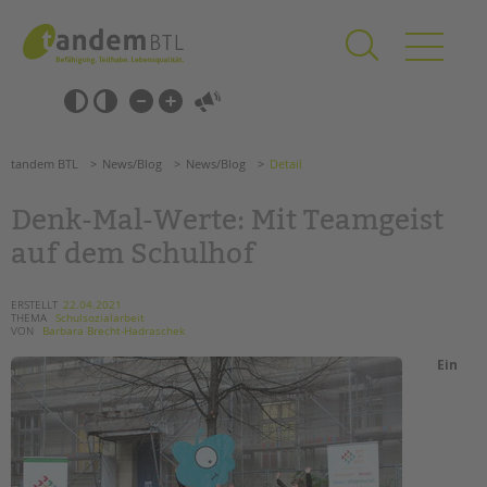
Zum
Navigation
Inhalt
überspringen
springen
Navigation
Barrierefrei-
überspringen
Einstellungen
überspringen
ANGEBOTE
tandem BTL
News/Blog
News/Blog
Detail
KITA & FRÜHE HILFEN
Denk-Mal-Werte: Mit Teamgeist
SCHULE & GANZTAG
auf dem Schulhof
Grundschulen
Oberschulen
ERSTELLT
22.04.2021
THEMA
Schulsozialarbeit
Förderzentren
VON
Barbara Brecht-Hadraschek
Kollegs
Ein
EFöB
Schulbezogene Sozialarbeit
Tagesgruppen
HILFEN ZUR ERZIEHUNG