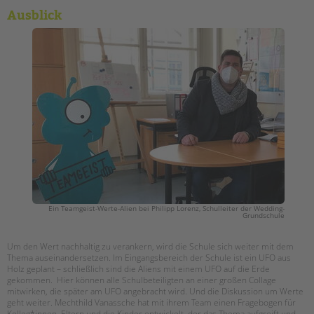
Ausblick
Ein Teamgeist-Werte-Alien bei Philipp Lorenz, Schulleiter der Wedding-
Grundschule
Um den Wert nachhaltig zu verankern, wird die Schule sich weiter mit dem
Thema auseinandersetzen. Im Eingangsbereich der Schule ist ein UFO aus
Holz geplant – schließlich sind die Aliens mit einem UFO auf die Erde
gekommen. Hier können alle Schulbeteiligten an einer großen Collage
mitwirken, die später am UFO angebracht wird. Und die Diskussion um Werte
geht weiter. Mechthild Vanassche hat mit ihrem Team einen Fragebogen für
Kolleg*innen, Eltern und die Kinder entwickelt, der das Thema aufgreift und