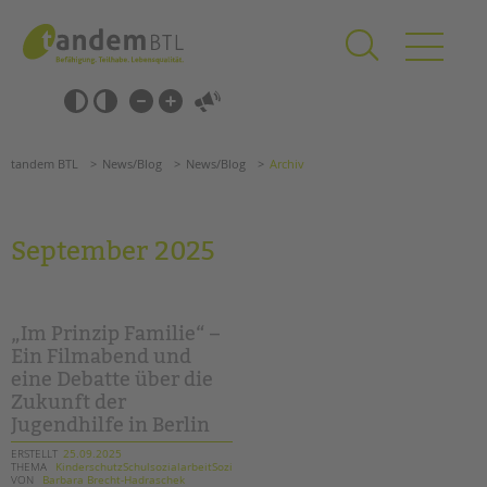
Zum
Navigation
Inhalt
überspringen
springen
Navigation
Barrierefrei-
überspringen
Einstellungen
überspringen
ANGEBOTE
tandem BTL
News/Blog
News/Blog
Archiv
KITA & FRÜHE HILFEN
SCHULE & GANZTAG
September 2025
Grundschulen
Oberschulen
Förderzentren
„Im Prinzip Familie“ –
Kollegs
Ein Filmabend und
eine Debatte über die
EFöB
Zukunft der
Schulbezogene Sozialarbeit
Jugendhilfe in Berlin
Tagesgruppen
ERSTELLT
25.09.2025
THEMA
KinderschutzSchulsozialarbeitSozialarbeit
HILFEN ZUR ERZIEHUNG
Suchen
VON
Barbara Brecht-Hadraschek