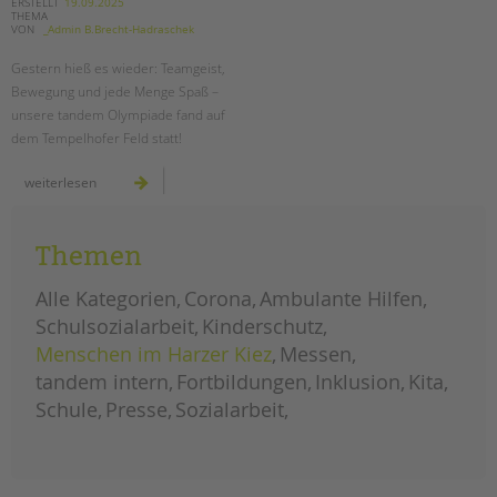
tandem international
ERSTELLT
19.09.2025
die
THEMA
zukunft
VON
_Admin B.Brecht-Hadraschek
der
KARRIERE
jugendhilfe
in
Gestern hieß es wieder: Teamgeist,
Stellenangebote
berlin
Bewegung und jede Menge Spaß –
tandem als Arbeitgeberin
unsere tandem Olympiade fand auf
dem Tempelhofer Feld statt!
NEWS/BLOG
tandem
weiterlesen
unkuerzbar
olympiade
auf
Briefe an Kai
dem
tempelhofer
feld
Themen
PRESSE
Alle Kategorien
Corona
Ambulante Hilfen
Magazin
Schulsozialarbeit
Kinderschutz
KONTAKT
Menschen im Harzer Kiez
Messen
Impressum
tandem intern
Fortbildungen
Inklusion
Kita
Datenschutz
Schule
Presse
Sozialarbeit
Hinweisgebersystem
Intranet