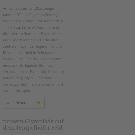
Am 23. September 2025 zeigte
EINGLIEDERUNGSHILFE
tandem BTL im City Kino Wedding
den preisgekrönten Dokumentarfilm
BETREUTES WOHNEN
„Im Prinzip Familie“. Anschließend
diskutierten Regisseur Daniel Abma
TANDEM BTL AKADEMIE
und Expert*innen aus Berlin über
zentrale Fragen der Jugendhilfe und
Zertfikatskurse
Präventionsarbeit in Schule und
Seminarkalender
Familie. Film und Diskussion zeigten
Seminarräume
eindrücklich: Jugendhilfe muss
verlässlich sein, Fachkräfte brauchen
STADTTEILARBEIT
gute Bedingungen – und ohne
vorbeugende Hilfen verschärfen sich
PROFIL | LEITBILD
soziale Notlagen.
Bereiche im Überblick
„im
weiterlesen
prinzip
Kinder- und Jugendschutz
familie“
–
Unsere Videos
ein
filmabend
tandem Olympiade auf
Gesellschafter VdK
und
dem Tempelhofer Feld
eine
schoolcoach BTL
debatte
über