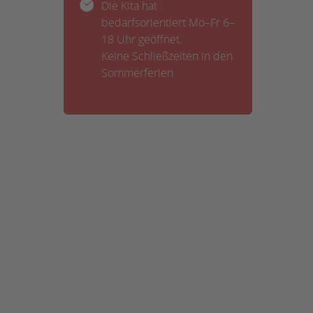
Die Kita hat
bedarfsorientiert Mo–Fr 6–
18 Uhr geöffnet.
Keine Schließzeiten in den
Sommerferien