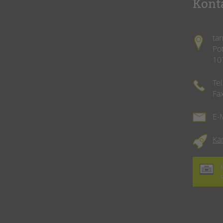
Kont
ta
Po
10
Te
Fa
E-
Ka