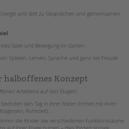
e Energie und lädt zu Gesprächen und gemeinsamen
piel
 freies Spiel und Bewegung im Garten.
 von Spielen, Lernen, Sprache und ganz viel Freude
r halboffenes Konzept
ffenen Arbeitens auf den Etagen:
 beenden den Tag in ihrer festen Einheit mit ihren
ttagessen, Ruhezeit).
önnen die Kinder die verschiedenen Funktionsräume
auf ihrer Etage nutzen – dies fördert soziale