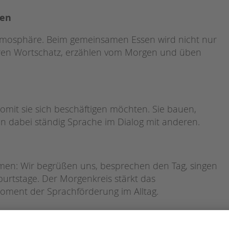
ten
Atmosphäre. Beim gemeinsamen Essen wird nicht nur
 ihren Wortschatz, erzählen vom Morgen und üben
womit sie sich beschäftigen möchten. Sie bauen,
en dabei ständig Sprache im Dialog mit anderen.
en: Wir begrüßen uns, besprechen den Tag, singen
burtstage. Der Morgenkreis stärkt das
Moment der Sprachförderung im Alltag.
en