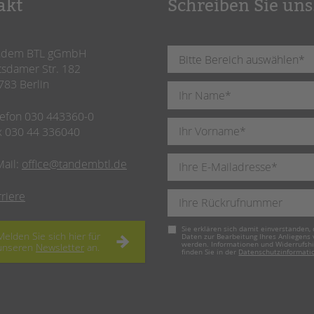
akt
Schreiben Sie uns
ndem BTL gGmbH
tsdamer Str. 182
783 Berlin
lefon 030 443360-0
x 030 44 336040
Mail:
office@tandembtl.de
rriere
Pflichtfeld
Sie erklären sich damit einverstanden, 
Melden Sie sich hier für
Daten zur Bearbeitung Ihres Anliegens
werden. Informationen und Widerrufsh
unseren
Newsletter
an.
finden Sie in der
Datenschutzinformati