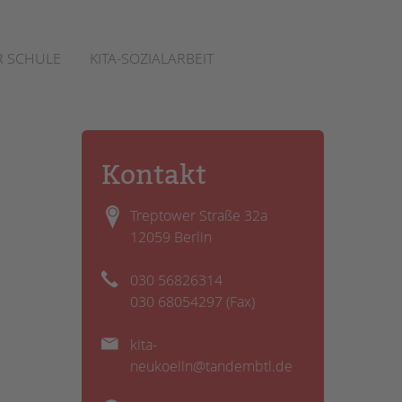
 SCHULE
KITA-SOZIALARBEIT
Kontakt
Treptower Straße 32a
12059 Berlin
030 56826314
030 68054297 (Fax)
kita-
neukoelln@tandembtl.de