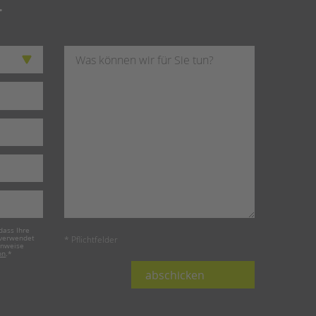
.
dass Ihre
 verwendet
* Pflichtfelder
inweise
on
.
*
abschicken