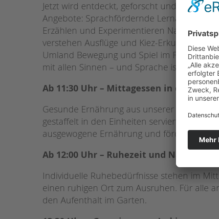
Jetzt wird entdeckt, geforscht und gespielt!
Angebote: Sprachfördernde Lernangebote im
Erzählen und Experimentieren Naturwissensc
verstehen Ausflüge und Kiez-Erkundungen i
Umland Bewegung und Spiel im Freien – im G
mit allen Sinnen – und Sprache ist immer da
Ab 11:30 Uhr – Mittagessen in den Einhe
Gesunde Ernährung aus unserer eigenen Küc
gestaffelt in den Einheiten serviert – in en
ausgewogene Ernährung und fördern Esskult
Ab 12:00 Uhr – Ruhezeit und Nachmitt
Individuelle Ruhebedürfnisse stehen im Mitt
einen ruhigen Ort zum Ausruhen. Für alle an
den Aufenthalt im Garten.