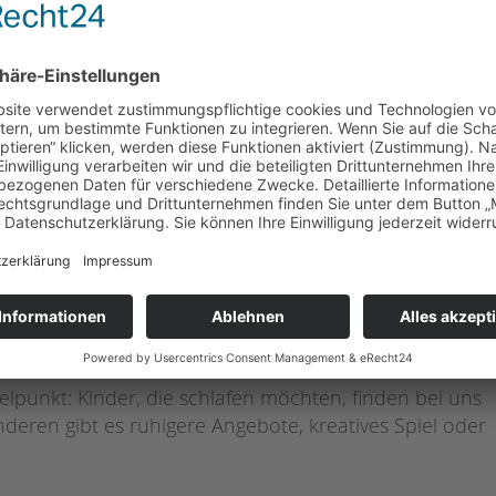
 Unsere pädagogischen Fachkräfte gestalten vielfältige
 Alltag – z. B. durch gemeinsames Forschen,
haftliche Entdeckungen – spielerisch die Welt
n Neukölln, durch Berlin oder ins Brandenburger
arten oder auf Spielplätzen Hier lernen die Kinder
bei.
iten
he! Das Mittagessen wird frisch gekocht und
tspannter Atmosphäre. Wir achten auf eine
ur und Selbstständigkeit.
agsangebote
elpunkt: Kinder, die schlafen möchten, finden bei uns
deren gibt es ruhigere Angebote, kreatives Spiel oder