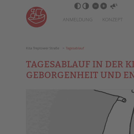
Zum
Navigation
Barrierefrei-
Inhalt
überspringen
Einstellungen
springen
überspringen
ANMELDUNG
KONZEPT
Kita Treptower Straße
Tagesablauf
TAGESABLAUF IN DER KI
EBORGENHEIT UND EN