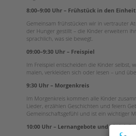
8:00–9:00 Uhr – Frühstück in den Einhei
Gemeinsam frühstücken wir in vertrauter 
der Hunger gestillt – die Kinder erweitern
sprachlich, was sie bewegt.
09:00–9:30 Uhr – Freispiel
Im Freispiel entscheiden die Kinder selbst, 
malen, verkleiden sich oder lesen – und üb
9:30 Uhr – Morgenkreis
Im Morgenkreis kommen alle Kinder zusamm
Lieder, erzählen Geschichten und feiern Ge
Gemeinschaftsgefühl und ist ein wichtiger 
10:00 Uhr – Lernangebote und Aktivität