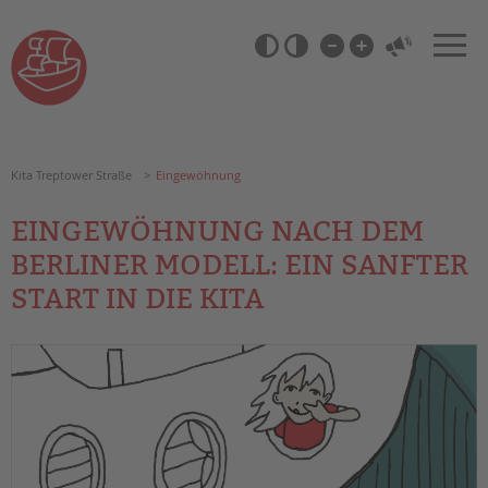
Zum
Navigation
Inhalt
überspringen
springen
Barrierefrei-
Einstellungen
überspringen
Kita Treptower Straße
Eingewöhnung
EINGEWÖHNUNG NACH DEM
BERLINER MODELL: EIN SANFTER
START IN DIE KITA