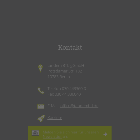
Kontakt
tandem BTL gGmbH
Potsdamer Str. 182
10783 Berlin
Telefon 030 443360-0
Fax 030 44 336040
E-Mail:
office@tandembtl.de
Karriere
Melden Sie sich hier für unseren
Newsletter
an.