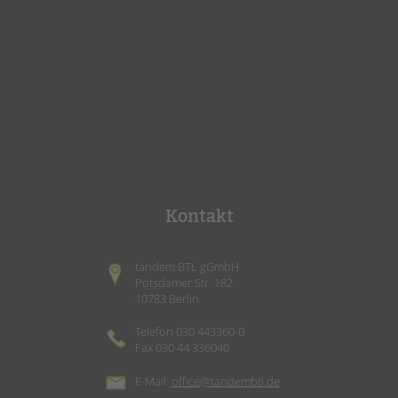
Kontakt
tandem BTL gGmbH
Potsdamer Str. 182
10783 Berlin
Telefon 030 443360-0
Fax 030 44 336040
E-Mail:
office@tandembtl.de