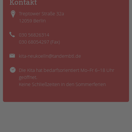
Kontakt
Treptower Straße 32a
12059 Berlin
030 56826314
030 68054297 (Fax)
kita-neukoelln@tandembtl.de
Die Kita hat bedarfsorientiert Mo–Fr 6–18 Uhr
geöffnet.
Keine Schließzeiten in den Sommerferien