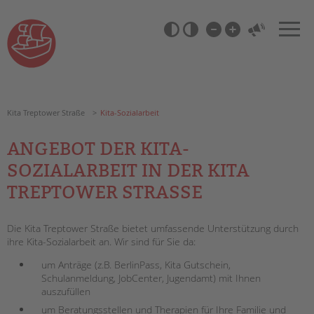
Zum
Navigation
Inhalt
überspringen
springen
Barrierefrei-
Einstellungen
überspringen
Kita Treptower Straße
Kita-Sozialarbeit
ANGEBOT DER KITA-
SOZIALARBEIT IN DER KITA
TREPTOWER STRASSE
Die Kita Treptower Straße bietet umfassende Unterstützung durch
ihre Kita-Sozialarbeit an. Wir sind für Sie da:
um Anträge (z.B. BerlinPass, Kita Gutschein,
Schulanmeldung, JobCenter, Jugendamt) mit Ihnen
auszufüllen
um Beratungsstellen und Therapien für Ihre Familie und