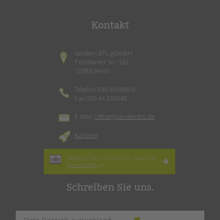
Kontakt
tandem BTL gGmbH
Potsdamer Str. 182
10783 Berlin
Telefon 030 443360-0
Fax 030 44 336040
E-Mail:
office@tandembtl.de
Karriere
Melden Sie sich hier für unseren
Newsletter
an.
Schreiben Sie uns.