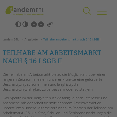
Zum
Navigation
Inhalt
überspringen
springen
Navigation
Barrierefrei-
überspringen
Einstellungen
überspringen
ANGEBOTE
tandem BTL
Angebote
Teilhabe am Arbeitsmarkt nach § 16 i SGB II
KITA & FRÜHE HILFEN
TEILHABE AM ARBEITSMARKT
SCHULE & GANZTAG
NACH § 16 I SGB II
Grundschulen
Oberschulen
Die Teilhabe am Arbeitsmarkt bietet die Möglichkeit, über einen
Förderzentren
längeren Zeitraum in einem unserer Projekte eine geförderte
Beschäftigung aufzunehmen und langfristig die
Kollegs
Beschäftigungsfähigkeit zu verbessern oder zu steigern.
EFöB
Schulbezogene Sozialarbeit
Das Spektrum der Tätigkeiten ist vielfältig: Je nach Interesse und
Suchen
Absprache mit der Arbeitsvermittlerin/dem Arbeitsvermittler
Tagesgruppen
unterstützen unsere Mitarbeiter*innen im Rahmen der Teilhabe am
Arbeitsmarkt (16 i) in Kitas, Schulen und Senioreneinrichtungen die
HILFEN ZUR ERZIEHUNG