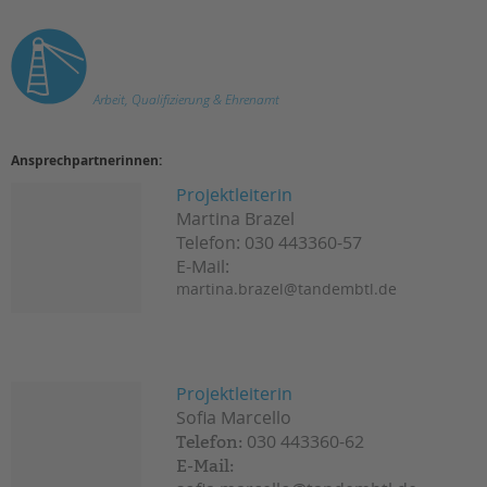
tandem international
KARRIERE
Stellenangebote
Arbeit, Qualifizierung & Ehrenamt
tandem als Arbeitgeberin
NEWS/BLOG
Ansprechpartnerinnen:
unkuerzbar
Projektleiterin
Briefe an Kai
Martina Brazel
Telefon: 030 443360-57
E-Mail:
PRESSE
martina.brazel@tandembtl.de
Magazin
KONTAKT
Impressum
Projektleiterin
Datenschutz
Sofia Marcello
Hinweisgebersystem
030 443360-62
Telefon:
Intranet
E-Mail: