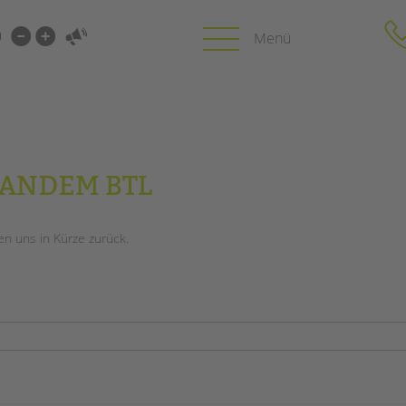
i-
gen
gen
PROFIL | LEITBILD
KARRIERE
TANDEM BTL
HUNG
Bereiche im Überblick
Stellenangebot
Kinder- und Jugendschutz
tandem als Arbe
en uns in Kürze zurück.
Unsere Videos
LFE
Gesellschafter VdK
NEWS/BLOG
schoolcoach BTL
N
tandem international
unkuerzbar
MIE
Briefe an Kai
PRESSE