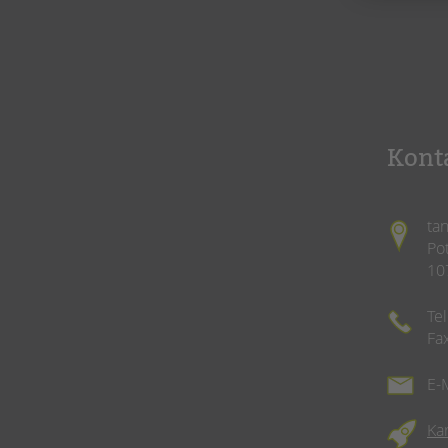
Kont
ta
Po
10
Te
Fa
E-
Ka