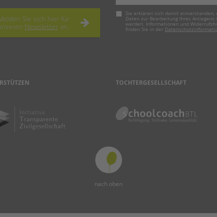
Pflichtfeld
Sie erklären sich damit einverstanden, 
Melden Sie sich hier für
Daten zur Bearbeitung Ihres Anliegens
werden. Informationen und Widerrufsh
unseren
Newsletter
an.
finden Sie in der
Datenschutzinformati
RSTÜTZEN
TOCHTERGESELLSCHAFT
nach oben