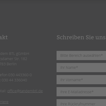
akt
Schreiben Sie uns
ndem BTL gGmbH
tsdamer Str. 182
783 Berlin
lefon 030 443360-0
x 030 44 336040
Mail:
office@tandembtl.de
rriere