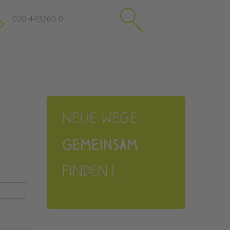
030 443360-0
schließen
KONTAKT
Suchen
e
Impressum
itgeberin
Datenschutz
Hinweisgebersystem
Intranet